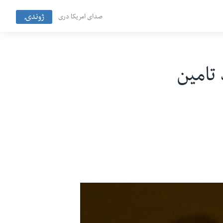
ژوندۍ
صدای امریکا دری
تامین