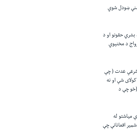
ېښنې ښودل شوي
بشري حقونو او د
 رواج د مخنیوي
ه شرعي عدت ( چې
کولای شي او نه
(خو چې د
 میاشتو له
شمیر افغانانې چې