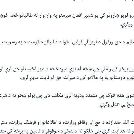
ورو لویو ښارونو کې یو شمېر افغان مېرمنو په وار وار له طالبانو څخه غ
 ورکړي.
علیم د حق ورکول د نړیوالې ټولنې لخوا د طالبانو حکومت د په رسمیت پ
ورو برخو کې راغلي چې ښځه له نوي مېړه څخه د مهر اخیستلو حق لري ا
و نورو دوستانو په په مالانو کې د میراث حق او ثابت سهم لري.
 شوي هغه څوک چې متعدد ودونه لري مکلف دي چې ټولو ښځو ته د شر
منځ یې عدل وکړي.
 الله خندازده د حج او اوقافو وزارت، د اطلاعاتو او فرهنګ وزارت، ست
یانو ته هدایت کړی چې خلکو ته د ښځو د حوقوقو د تامین په برخه کې ج