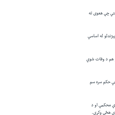
وښتي چې هغوی ته
يژندلو له اساسي
و هم د وفات شوي
عي حکم سره سم
رې محکمې او د
دي هڅې وکړي.