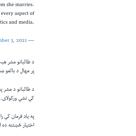
om she marries.
every aspect of
itics and media.
ber 3, 2021
— U.S. Special Representative Thomas West (@US4AfghanPeace)
د طالبانو مشر هبت
پر مهال د بالغو 
د طالبانو د مشر پ
کې نشي ورکولای.
په یاد فرمان کې 
اختیار څښتنه ده ا