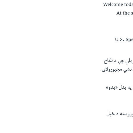
Welcome today
At the 
ویلي چې د نکاح
 نشي مجبورولای.
 په بدل «بدو»
وروسته د خپل