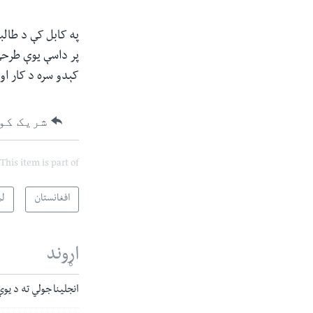
په کابل کې د طالب
پر داسې یوې طرحې 
کېدو سره د کار او 
شریک کو
This item is part of
افغانستان
لم
اړوند
انجلینا جولي ته د یو