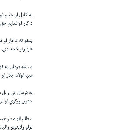
په کابل او ځینو ن
د کار او تعلیم حق
ښځو ته د کار او ت
شرطونو څخه دی.
د دغه فرمان په ن
مېړه اولاد، پلار ا
په فرمان کې ویل
حقوق ورکړي او تر
د طالبانو مشر هبت
ټولو ولایتونو وال