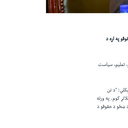
قو په اړه د
ر، تعلیم، سیاست
یکلي: "د نن
تړ کوم. په ورته
د ښځو د حقوقو د