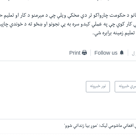
انو د حکومت چارواکو تر دې مخکې ویلي چې د مېرمنو د کار او تعلیم ح
کار کوي چې په عملي کېدو سره به یې نجونو او ښځو ته د خوندي چاپېری
تعلیم زمینه برابره شي.
ل
Follow us
Print
ړي خبرونه
نور خبرونه
ې افغانې ماشومې لیک: 'موږ بیا زنداني شوو'