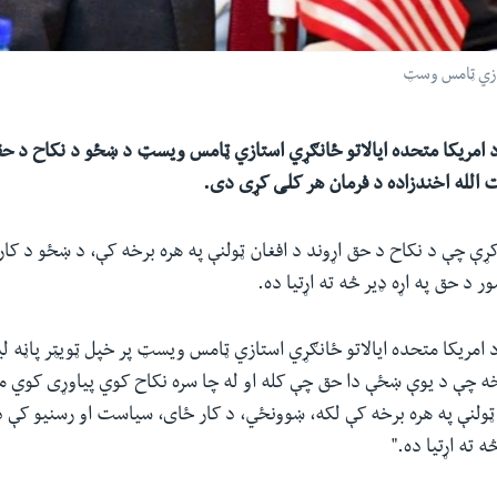
ستازي ټامس وسټ
 د امریکا متحده ایالاتو ځانګړي استازي ټامس ویسټ د ښځو د نکاح د حقو
 الله اخندزاده د فرمان هر کلی کړی دی.
ړې چې د نکاح د حق اړوند د افغان ټولنې په هره برخه کې، د ښځو د کا
 د حق په اړه ډير څه ته اړتیا ده.
 د امریکا متحده ایالاتو ځانګړي استازي ټامس ویسټ پر خپل ټویټر پاڼه ل
ه چې د یوې ښځې دا حق چې کله او له چا سره نکاح کوي پیاوړی کوي ملا
ولنې په هره برخه کې لکه، ښوونځي، د کار ځای، سیاست او رسنیو کې 
څه ته اړتیا ده."