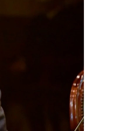
ئ
ټون
ای
ه
اړ
ئ