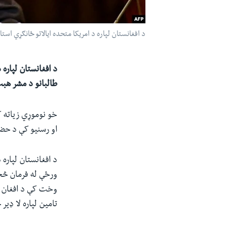
د افغانستان لپاره د امریکا متحده ایالاتو ځانګړي ا
د افغانستان لپاره
طالبانو د مشر هبت
خو نوموړي زیاته ک
او رسنیو کې د حضور
د افغانستان لپاره
ورځې له فرمان څخ
وخت کې د افغان ټ
تامین لپاره لا ډير 