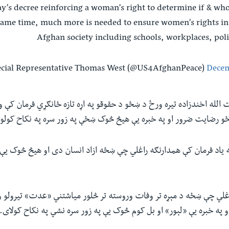
’s decree reinforcing a woman’s right to determine if & wh
same time, much more is needed to ensure women’s rights in 
Afghan society including schools, workplaces, pol
Decem
 الله اخندزاده تیره ورځ د ښځو د حقوقو په اړه تازه ځانګړي فرمان کې 
ښځو رضایت ضرور او په خبره یې هیڅ څوک ښځې په زور سره په نکاح کولو
ه یاد فرمان کې همدارنګه راغلي چې ښځه ازاد انسان دی او هیڅ څوک یې
راغلي چې ښځه د مېړه تر وفات وروسته تر څلور میاشتني «عدت» تیرولو 
و په خبره یې «لېور» او بل کوم څوک یې په زور سره نشي په نکاح کولای.