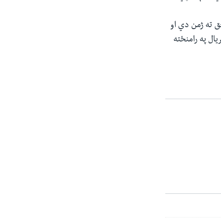
ق ته ژمن دي او
ال په رامنځته