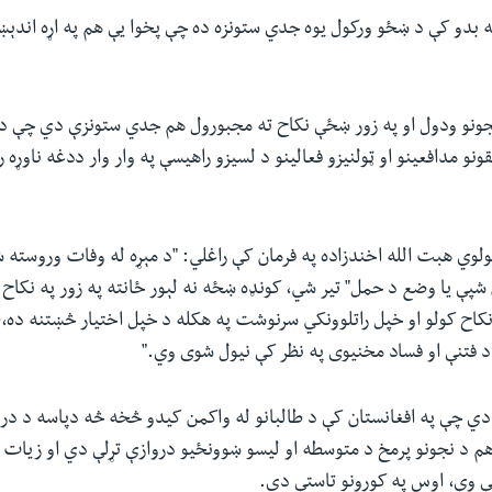
په بدو کې د ښځو ورکول یوه جدي ستونزه ده چې پخوا یې هم په اړه اند
جونو ودول او په زور ښځې نکاح ته مجبورول هم جدي ستونزې دي چې د 
نو مدافعینو او ټولنیزو فعالینو د لسیزو راهیسې په وار وار ددغه ناوړه
ولوي هبت الله اخندزاده په فرمان کې راغلي: "د مېړه له وفات وروست
شپې یا وضع د حمل" تیر شي، کونډه ښځه نه لېور ځانته په زور په نکاح 
کاح کولو او خپل راتلوونکي سرنوشت په هکله د خپل اختیار څښتنه ده،
د فتنې او فساد مخنیوی په نظر کې نیول شوی وي."
دي چې په افغانستان کې د طالبانو له واکمن کیدو څخه څه دپاسه د درې
هم د نجونو پرمخ د متوسطه او لیسو ښوونځیو دروازې تړلې دي او زیات 
ې وې، اوس په کورونو تاستې دي.