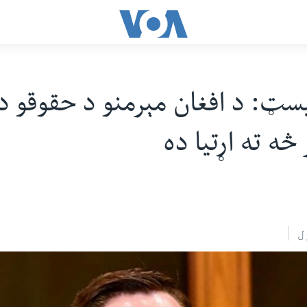
ټ: د افغان مېرمنو د حقوقو د 
 څه ته اړتیا ده
ل