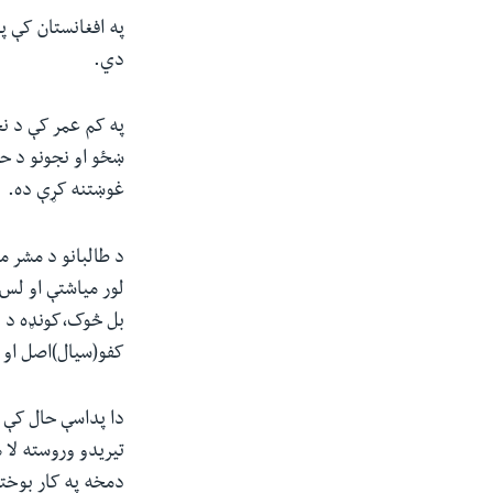
په افغانستان کې 
دي.
په کم عمر کې د ن
ښځو او نجونو د حقو
غوښتنه کړې ده.
د طالبانو د مشر م
لور میاشتې او لس 
بل څوک،کونډه د ن
کفو(سیال)اصل او 
دا پداسې حال کې 
تیریدو وروسته لا 
دمخه په کار بوخت