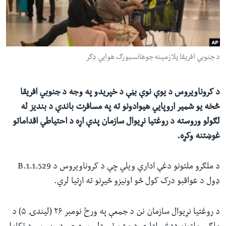
ئ
له مونږ سره په تماس کې پاتې شئ
ټون
ای
ه
د جنوبي افریقا پلازمینه جوهانسبورګ هوایي ډګر
ژبې
اړ
ئ
د کروناویروس د یوې نوې بڼې د خپریدو په وجه د جنوبي افریقا
څخه یو شمیر اروپایي هیوادونو ته په مسافرت باندې د بندیز له
لګولو وروسته د روغتیا نړیوال سازمان پدې اړه د احتیاطي اقداماتو
غوښتنه وکړه.
د ملګرو ملتونو دغې ادارې ویلي چې د کروناویروس د B.1.1.529
ډول د عواقبو درک کول څو اونیزو څیړنو ته اړتیا لري.
د روغتیا نړیوال سازمان نن د جمعې په ورځ نومبر ۲۶ (لیندۍ ۵) د