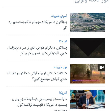
نور دلته ولولئ
لمړي خبرونه
پنټاګون د امریکا د مهماتو د کمښت خبر رد
کړ
امریکا
پنټاګون د بګرام هوایي اډې پر سر د ناپيژندل
شوې 'الوتونکي څيز' تصویر خپور کړ
نور خبرونه
څنګه د ځنګلي اورونو لوګي د خلکو روغتیا له
جدي ګواښ سره مخ کوي؟
امریکا
د ولسمشر ټرمپ نوي فرمانونه د زېږون پر
بنسټ د امریکا د تابعیت ترلاسه کول
محدودوي