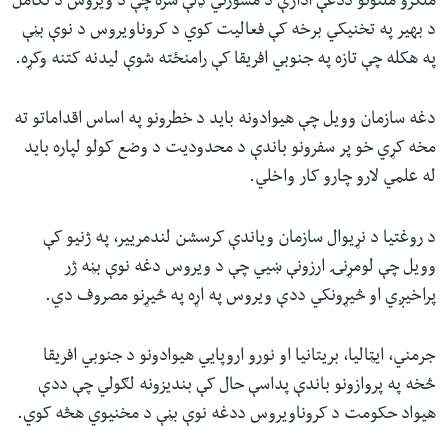
ملګرو ملتونو ددغې ادارې د مشورتي ډلې سره چې د ویروس د تکامل
د بهیر په تخنیکي برخه کې فعالیت کوي د کروناویروس د نوې بڼې
په هکله چې تازه په جنوبي افریقا کې رامنځته شوې لیدنه کتنه وکړه.
دغه سازمان وویل چې هیوادونه باید د خطرونو په اساس اقداماتو ته
مخه کړي خو پر سفرونو باندې د محدودیت د وضع کولو لپاره باید
له علمي لارو چارو کار واخلي.
د روغتیا د نړیوال سازمان ویاندې کرسشن لندمرییر، په ژنیو کې
وویل چې لومړنۍ ارزونې ښیي چې د ویروس دغه نوې بڼه ژر
پراخیږي او څیړونکي ددې ویروس په اړه په څیړنو مصروف دي.
جرمني، ایټالیا، بریتانیا او نورو اروپایي هیوادونو د جنوبي افریقا
څخه په پروازونو باندې پداسې حال کې بندیزونه لګولي چې ددې
هیواد حکومت د کروناویروس ددغه نوې بڼې د مخنیوي هڅه کوي.