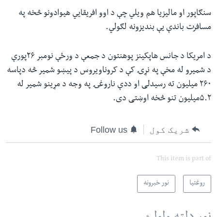
سنګاپور او مالیزیا هم ویلي چې د اوو افریقایي هیوادونو څخه په
مسافرت باندې یې بندیزونه لګولي.
د امریکا د جانس هاپکینز پوهنتون د جمعې د ورځې نومبر ۲۶پورې
د شمیرو له مخې په نړۍ کې د کروناویروس د پیښو شمیر څه دپاسه
۲۶۰ میلیون ته رسیدلی او ددې ناروغۍ په وجه د مړینو شمیر له
۵.۲میلیون تنو څخه اوښتی دی.
شریک کول
Follow us
This item is part of
روغتیا
نور خبرونه