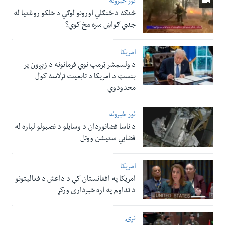
نور خبرونه
څنګه د ځنګلي اورونو لوګي د خلکو روغتیا له
جدي ګواښ سره مخ کوي؟
امریکا
د ولسمشر ټرمپ نوي فرمانونه د زېږون پر
بنسټ د امریکا د تابعیت ترلاسه کول
محدودوي
نور خبرونه
د ناسا فضانوردان د وسایلو د نصبولو لپاره له
فضایي ستیشن ووتل
امریکا
امریکا په افغانستان کې د داعش د فعالیتونو
د تداوم په اړه خبرداری ورکړ
نړۍ