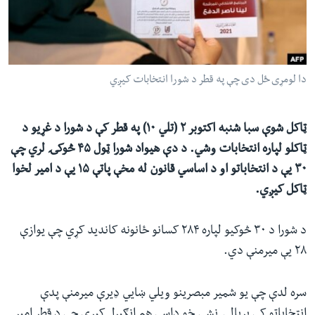
ئ
له مونږ سره په تماس کې پاتې شئ
ټون
ای
ه
دا لومړی ځل دی چې په قطر د شورا انتخابات کیږي
ژبې
اړ
ئ
ټاکل شوې سبا شنبه اکتوبر ۲ (تلي ۱۰) په قطر کې د شورا د غړیو د
ټاکلو لپاره انتخابات وشي. د دې هیواد شورا ټول ۴۵ څوکۍ لري چې
۳۰ یې د انتخاباتو او د اساسي قانون له مخې پاتې ۱۵ یې د امیر لخوا
ټاکل کیږي.
د شورا د ۳۰ څوکیو لپاره ۲۸۴ کسانو ځانونه کاندید کړي چې یوازې
۲۸ یې میرمنې دي.
سره لدې چې یو شمیر مبصرینو ویلي ښایي ډیرې میرمنې پدې
انتخاباتو کې بریالۍ نشي خو داسې هم انګیرل کیږي چې د قطر امیر