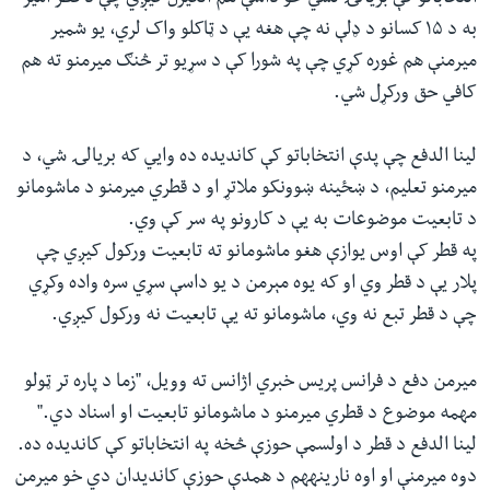
به د ۱۵ کسانو د ډلې نه چې هغه یې د ټاکلو واک لري، یو شمیر
میرمنې هم غوره کړي چې په شورا کې د سړیو تر څنګ میرمنو ته هم
کافي حق ورکړل شي.
لینا الدفع چې پدې انتخاباتو کې کاندیده ده وایي که بریالۍ شي، د
میرمنو تعلیم، د ښځینه ښوونکو ملاتړ او د قطري میرمنو د ماشومانو
د تابعیت موضوعات به یې د کارونو په سر کې وي.
په قطر کې اوس یوازې هغو ماشومانو ته تابعیت ورکول کیږي چې
پلار یې د قطر وي او که یوه مېرمن د یو داسې سړي سره واده وکړي
چې د قطر تبع نه وي، ماشومانو ته یې تابعیت نه ورکول کیږي.
میرمن دفع د فرانس پریس خبري اژانس ته وویل، "زما د پاره تر ټولو
مهمه موضوع د قطري میرمنو د ماشومانو تابعیت او اسناد دي."
لینا الدفع د قطر د اولسمې حوزې څخه په انتخاباتو کې کاندیده ده.
دوه میرمنې او اوه نارینههم د همدې حوزې کاندیدان دي خو میرمن