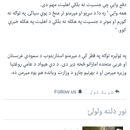
دفع وایي چې جنسیت نه بلکې اهلیت مهم دی.
هغه وایي " زه دا د سړیو او میرمنو تر منځ د یوې سیالۍ په توګه نه
ګورم او مونږ د جنسیت په هکله نه بلکې د اهلیت په هکله خبرې
کوو. "
په ټولیزه توګه په قطر کې د میرمنو استازیتوب د سعودي عربستان
او عربي متحده اماراتو څخه ډیر دی. د دې هیواد د عامې روغتیا
وزیره میرمن او د بهرنیو چارو د وزارت ویانده هم یوه میرمن ده.
شریک کول
Follow us
نور دلته ولولئ