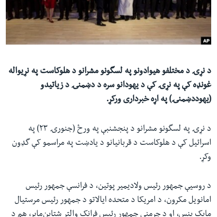
ئ
له مونږ سره په تماس کې پاتې شئ
ټون
ای
ه
ژبې
اړ
د نړۍ د مختلفو هیوادونو په لسگونو مشرانو د هلوکاست په نړیواله
ئ
غونډه کې په نړۍ کې د یهودانو سره د دښمنۍ د زیاتیدو
(یهوددښمنۍ) په اړه خبرداری ورکړ.
د نړۍ په لسگونو مشرانو د پنجشنبې په ورځ (جنورۍ ٢٣) په
اسرائیل کې د هلوکاست د قربانیانو د یادښت په مراسمو کې گډون
وکړ.
د روسیې جمهور رئیس ولادیمیر پوتین، د فرانسې جمهور رئیس
امانویل مکرون، د امریکا د متحده ایالاتو د جمهور رئیس مرستیال
مایک پنس، او د جرمني جمهور رئیس فرانک والتر شتاین‌مایر، هم د