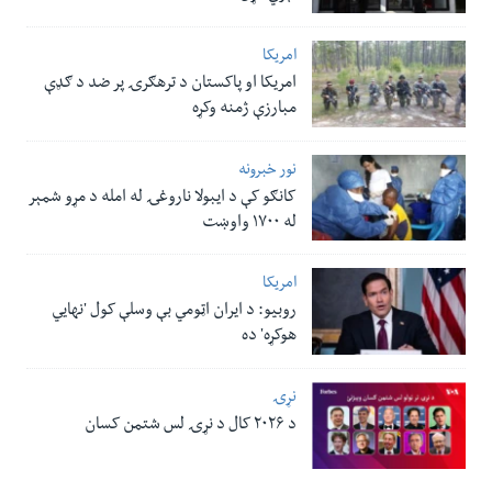
امریکا
امریکا او پاکستان د ترهګرۍ پر ضد د ګډې
مبارزې ژمنه وکړه
نور خبرونه
کانګو کې د ایبولا ناروغۍ له امله د مړو شمېر
له ۱۷۰۰ واوښت
امریکا
روبیو: د ایران اټومي بې وسلې کول 'نهايي
هوکړه' ده
نړۍ
د ۲۰۲۶ کال د نړۍ لس شتمن کسان