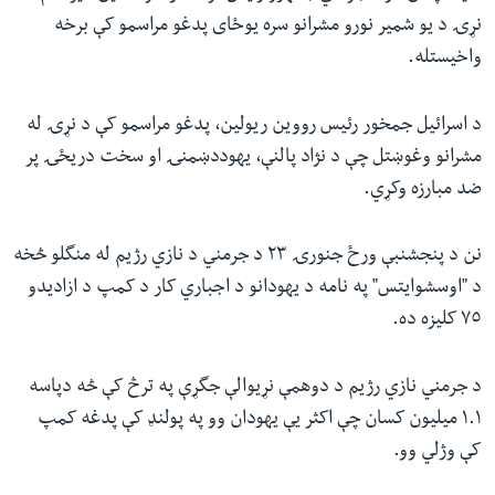
نړۍ د یو شمیر نورو مشرانو سره یوځای پدغو مراسمو کې برخه
واخیستله.
د اسرائیل جمخور رئیس رووین ریولین، پدغو مراسمو کې د نړۍ له
مشرانو وغوښتل چې د نژاد پالنې، یهوددښمنۍ او سخت دریځۍ پر
ضد مبارزه وکړي.
نن د پنجشنبې ورځ جنورۍ ٢٣ د جرمني د نازي رژیم له منگلو څخه
د "اوسشوایتس" په نامه د یهودانو د اجباري کار د کمپ د ازادیدو
٧٥ کلیزه ده.
د جرمني نازي رژیم د دوهمې نړیوالې جگړې په ترڅ کې څه دپاسه
١.١ میلیون کسان چې اکثر یې یهودان وو په پولنډ کې پدغه کمپ
کې وژلي وو.