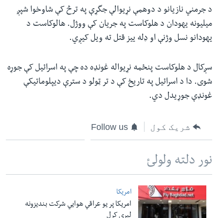
د جرمني نازیانو د دوهمې نړیوالې جگړې په ترڅ کې شاوخوا شپږ
میلیونه یهودان د هلوکاست په جریان کې ووژل. هالوکاست د
یهودانو نسل وژنې او ډله ییز قتل ته ویل کیږي.
سږکال د هلوکاست پنځمه نړیواله غونډه ده چې په اسرائیل کې جوړه
شوی. دا د اسرائیل په تاریخ کې د تر ټولو د سترې دیپلوماتیکې
غونډې جوړیدل دي.
شریک کول
Follow us
نور دلته ولولئ
امریکا
امریکا پر یو عراقي هوایي شرکت بندیزونه
لېري کړل