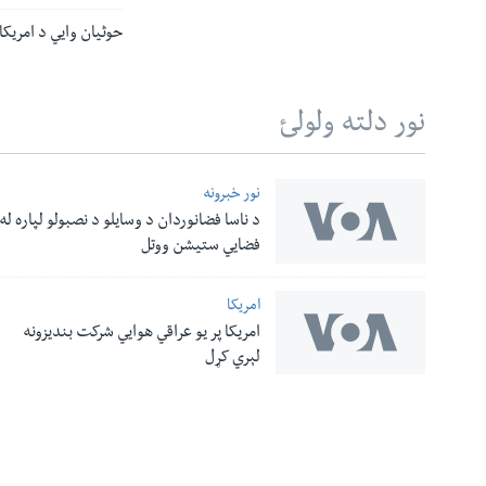
حوثیان وايي د امریک
نور دلته ولولئ
نور خبرونه
د ناسا فضانوردان د وسایلو د نصبولو لپاره له
له مونږ سره په تماس کې پاتې شئ
فضایي ستیشن ووتل
امریکا
امریکا پر یو عراقي هوایي شرکت بندیزونه
ژبې
لېري کړل
معلومات
نورې ژبې