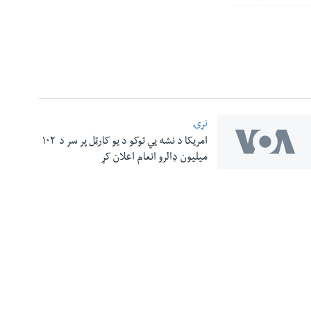
نړۍ
امریکا د نشه یي توکو د یو کارټل پر سر د ۱۰۲
میلیون ډالرو انعام اعلان کړ