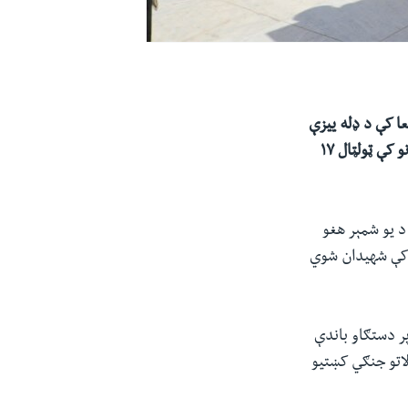
فبرورۍ ۱۰ (سلواغې ۲۱) په پلازمینه صنعا کې د ډله ییزې
جنازې له مراسمو وروسته د خپلې رسمي رسنۍ له لارې وویل چې د متحده ایالاتو په بریدونو کې ټولټال ۱۷
د یو شمېر هغو
ه کې شهیدان شوي
پر دستګاو باندې
لاتو جنګي کښتیو