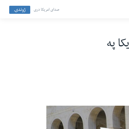
ژوندۍ
صدای امریکا دری
 امریکا په