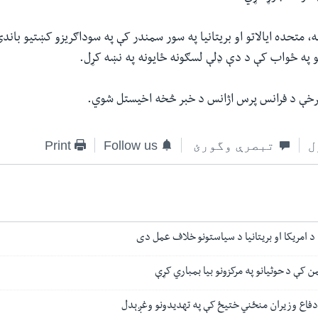
، متحده ایالاتو او بریتانیا په سور سمندر کې په سوداګریزو کښتیو باندې
و په ځواب کې د دې ډلې لسګونه ځایونه په نښه کړل.
خې د فرانس پرس اژانس د خبر څخه اخیستل شوي.
ل
تبصرې وگورئ
Follow us
Print
ه د امریکا او بریتانیا د سیاستونو خلاف عمل دی
یمن کې د حوثیانو په مرکزونو بیا بمباري کړې
 د دفاع وزیران منځني ختیځ کې په تهدیدونو وغږېدل