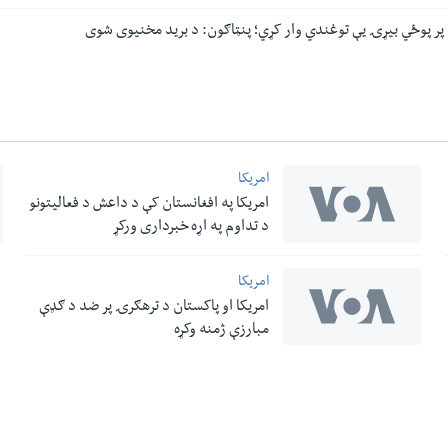
ا پر پوځي بیړۍ یې توغندي وار کړي؛ پنټاګون: د برید مخنیوی شوی
امریکا
امریکا په افغانستان کې د داعش د فعالیتونو
د تداوم په اړه خبرداری ورکړ
امریکا
امریکا او پاکستان د ترهګرۍ پر ضد د ګډې
مبارزې ژمنه وکړه
له مونږ سره په تماس کې پاتې شئ