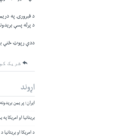
د فبرورۍ په دریمه
د پرله پسې بریدون
ددې رپوټ ځنې بر
شریک کو
اړوند
ایران: پر یمن بریدون
بریتانیا او امریکا په 
د امریکا او بریتانیا