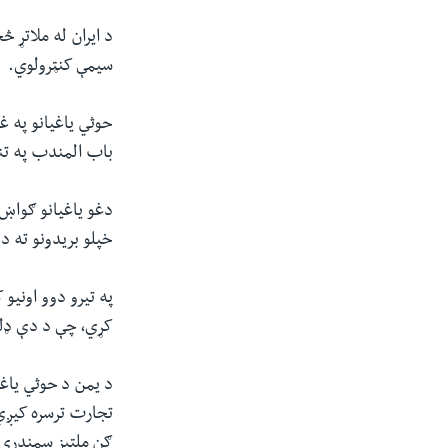
د ایران له ملاتړ 
سیمې کنټرولوي.
حوثي یاغیانو په 
باب المندب په تنګ
دغو یاغیانو ګواښ
خپلو بریدونو ته د
په تیرو دوو اونیو 
کړي، چې د دې ډلې 
تجارت ترسره کیږي،
ګڼ ملتیز سمندري