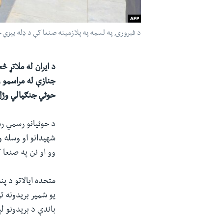
د فبرورۍ په لسمه په پلازمینه صنعا کې د ډله ییزې 
حوثي جنګیالي وژ
د حوثیانو رسمي رس
شهیدانو او وسله و
وو او نن په صنعا 
متحده ایالاتو د پن
یو شمیر بریدونه ت
باندې د بریدونو لپ