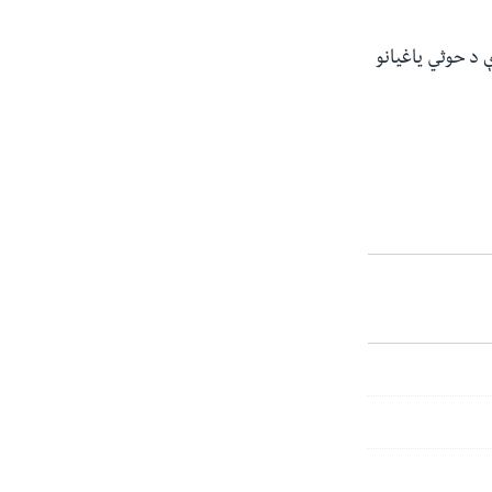
 د حوثي یاغیانو