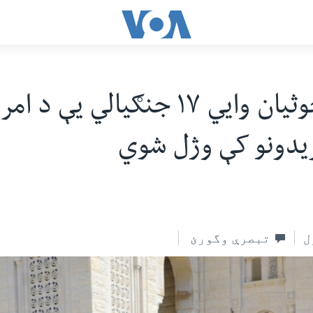
د یمن حوثیان وایي ۱۷ جنګیالي یې د
ریدونو کې وژل شوي
ل
تبصرې وگورئ