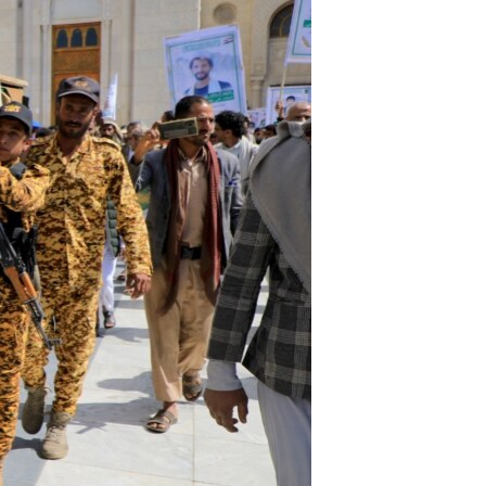
ئ
ټون
ای
ه
اړ
ئ