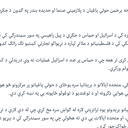
څخه برخمن حوثي یاغیان د پلازمینې صنعا او حدیده بندر په ګډون د جکړ
غزه کې د اسرائیل او حماس د جګړې د پیل راهیسې په سور سمندرګي کې د
ې کې د فلسطینیانو د ملاتړ لپاره د نړیوالو تجارتي کښتیو تګ راتګ کډ
 کړی تر هغه چې د حماس پر ضد د اسرائیل عملیات نه وي دریدلي د کښ
وام ورکړي.
کې، متحده ایالاتو د بریتانیا سره یوځای د حوثي یاغیانو پر مرکزونو څو هو
هوایي ډګرونه او د توغندیو د توغولو ځایونه یې په نښه کړي دي.
 او متحده ایالات یې دې ته هڅولي چې په سور سمندرګي کې د بېړیو د س
 ځواک جوړ کړي.