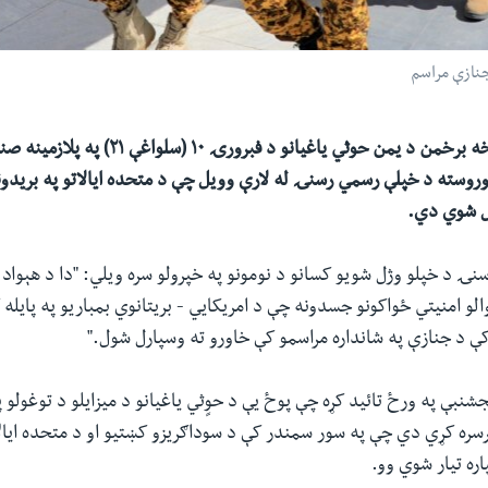
جنازې مراسم
د ایران له ملاتړ څخه برخمن د یمن حوثي یاغیانو د 
ل شوي دي.
نۍ د خپلو وژل شویو کسانو د نومونو په خپرولو سره ویلي: "دا د هېواد 
الو امنیتي ځواکونو جسدونه چې د امریکايي - بریتانوي بمباریو په پایل
کې د جنازې په شانداره مراسمو کې خاورو ته وسپارل شول."
جشنبې په ورځ تائید کړه چې پوځ یې د حوٍثي یاغیانو د میزایلو د توغولو 
رسره کړي دي چې په سور سمندر کې د سوداګریزو کښتیو او د متحده ایا
اره تیار شوي وو.