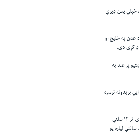
ه ځپلي یمن ډیرې
 عدن په خلیج او
وډ کړی دی.
تیو پر ضد به
ایي بریدونه ترسره
د یمن د حوثي یاغیانو بریدونو یوه ترانزیتي لاره له ګواښ سره مخ کړې چې له دې لارې د نړۍ تر ۱۲ سلنې
اتنې لپاره یو