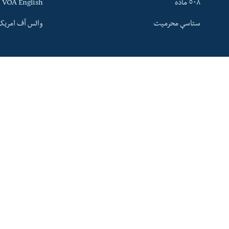
٥٠٨ ماده
VOA English
ئ
ستاسې محرمیت
وائس آف امریکہ
ټون
ای
ه
اړ
ئ
له مونږ سره په تماس کې پاتې شئ