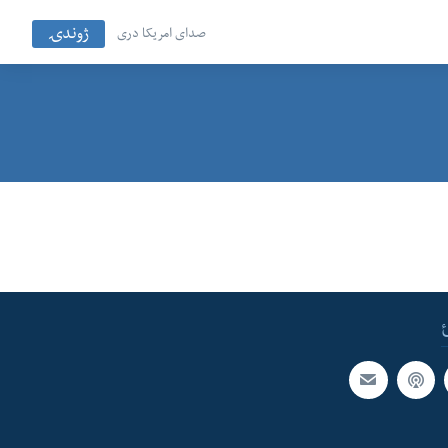
ژوندۍ
صدای امریکا دری