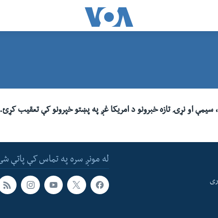
، سیمې او نړۍ تازه خبرونو د امریکا غږ په پښتو خپرونو کې تعقیب کړئ.
له مونږ سره په تماس کې پاتې شئ
ری