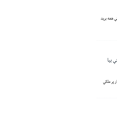
ې هغه برید
ې بیا
هېواد د سومي ښار پر ملکي