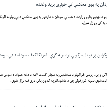
ودان په یوې محکمې کې خونړی برید وغنده
نو د بهرنیو چارو وزارت د شمالي سودان د دارفور په یوې محکمې د بې پیلوټه الوتک
کراین پر یو بل مرګوني بریدونه کړي، امریکا کیف سره امنیتي مرست
د اوکراین چارواکي وايي، روسي ځواکونو د سه‌شنبې په سهار اګست ۴مه د دغه 
ت‌شوي بمونه غورځولي چې د ماشومانو په ګډون پکې درې تنه وژل شوي.