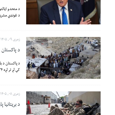
د غونډې مشري 
زمری ۰۹, ۱۴۰۵
د پاکستان د ډب
کې لږ تر لږه ۳۴ کان‌کیندونکي وژل شوي دي.
زمری ۰۸, ۱۴۰۵
د بریتانیا پ