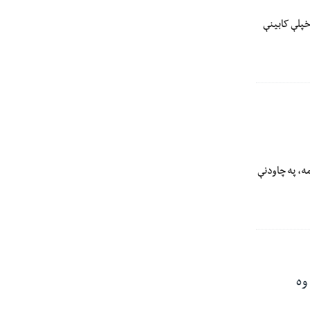
پ ډیویډ کې د خپلې کابینې
اکستان د بلوچستان په ایالت کې د کانونو په یوه پراخ مرکز کې د پنجشنبې په ورځ، د جولای ۳۰مه، په چاودنې
وه