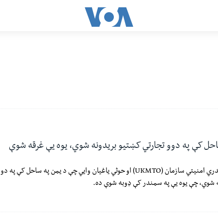
احل کې په دوو تجارتي کښتیو بریدونه شوي، یوه یې غرقه شوې
د بریتانیا سمندري امنیتي سازمان (UKMTO) او حوثي یاغیان وايي چې د یمن په ساحل ک
 شوي، چې یوه یې په سمندر کې ډوبه شوې ده.