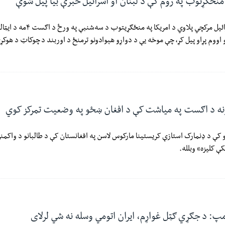
 منځګړتوب په روم کې د لبنان او اسرائیل خبرې بیا پیل شوې
د لبنان او اسرائیل مرکچي پلاوي د امریکا په 
 اووم پړاو پیل کړ، چې موخه یې د دواړو هېوادونو ترمنځ د اوربند د چوکاټ د هوک
نه د اګست په میاشت کې د افغان ښځو په وضعیت تمرکز کوي
و کې د ډنمارک استازې کریستینا مارکوس لاسن په افغانستان کې د طالبانو د واکمن
ې کلیزه» وبلله.
پ: د جګړي ګټل غواړم، ایران اتومي وسله نه شي لرلای