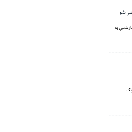
ضر شو
ارشنبې په
رتګ