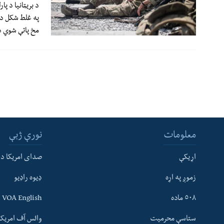
د بریټانیا د پ
په غلط شکل د 
مخ پاتې شوي 
معلومات
نورې ژبې
اړیکې
صدای امریکا د
زموږ په اړه
ډیوه راډیو
له مونږ سره په تماس کې پاتې شئ
٥٠٨ ماده
VOA English
ستاسې محرمیت
وائس آف امریکہ