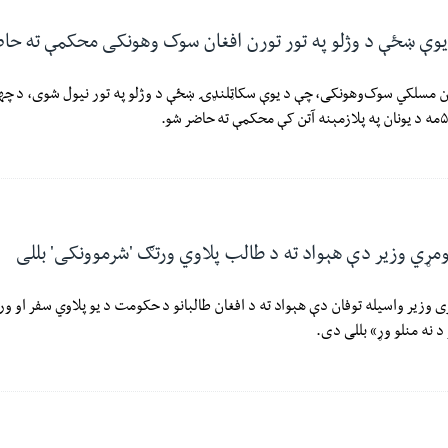
 یوې ښځې د وژلو په تور تورن افغان سوک وهونکی محکمې ته حا
 افغان مسلکي سوک‌وهونکی، چې د یوې سکاټلنډۍ ښځې د وژلو په تور نیول شوی، د چه
ومړي وزیر دې هېواد ته د طالب پلاوي ورتګ 'شرموونکی' بللی
ی وزیر واسیله توفان دې هېواد ته د افغان طالبانو د حکومت د یو پلاوي سفر او و
د نه منلو وړ» بللی دی.