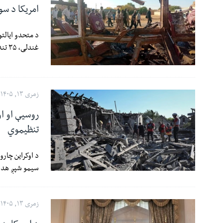
امریکا د س
د متحدو ایالتو
غندلی، ۳۵ تنه په کې ووژل شول.
زمری ۱۳, ۱۴۰۵
روسیې او او
تنظیموي
سیمو شپږ هدای
زمری ۱۳, ۱۴۰۵