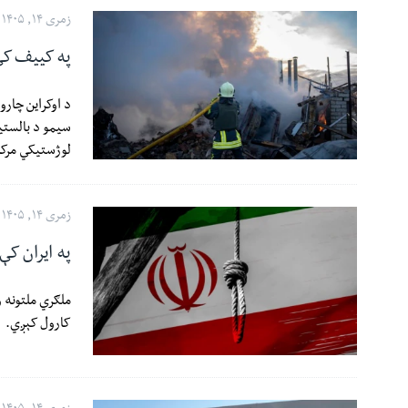
ئ
زمری ۱۴, ۱۴۰۵
ټون
په کییف کې د رو
ای
ه
د اوکراین چار
اړ
ئ
لوژستیکي مرکز
زمری ۱۴, ۱۴۰۵
په ایران کې
ملګري ملتونه و
کارول کېږي.