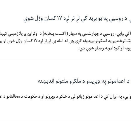
سیې په یو برید کې لږ تر لږه ۱۷ کسان وژل شوي
واکي وايي، روسیې د چهارشنبې په سهار ( اګست پنځمه) د اوکراین پر پلازمېنې کیی
سیمو د بالستیک توغندیو په لسګونو بریدونه کړي چې له امله یې لږ تر لږه ۱۷ 
ونه او ګودامونه ویجاړ شوي دي.
 د اعدامونو په ډیریدو د ملګرو ملتونو اندېښنه
ايي، په ایران کې د اعدامونو زیاتوالی د خلکو د وېرولو او د حکومت د مخالفانو د غږ