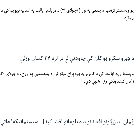
د متحدو ایالتونو ولسمشر ټرمپ د جمعې په ورځ (جولای ۳۱) د مریلنډ ایالت په کم
وکړه.
رو سکرو یو کان کې چاودنې لږ تر لږه ۳۴ کسان وژلي
د پ
ارلمان: د زرګونو افغانانو د معلوماتو افشا کېدل 'سیستماتیکه' ماتې 