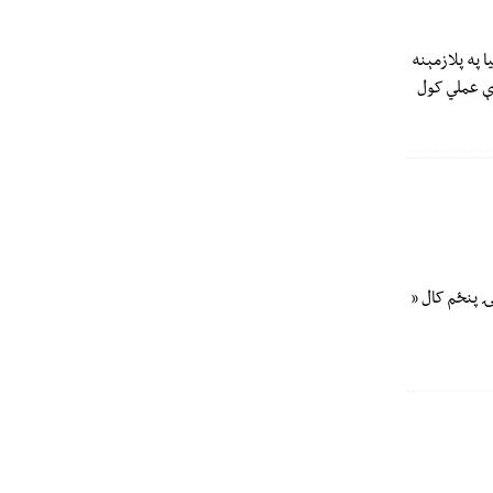
منځګړیتوب د سه‌شنبې په ورځ د اګست ۴مه د ایټالیا په پلازمېنه
ړې عملي کول
ۍ پنځم کال «