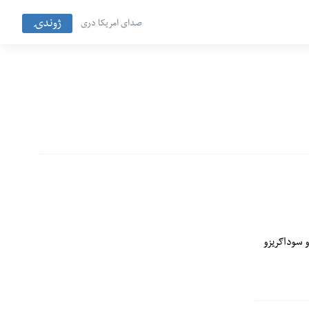
ژوندۍ
صدای امریکا دری
ې په دوو سوداګریزو