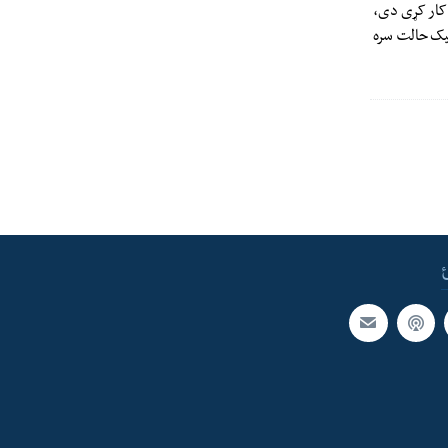
ې کار کړی دی،
لیک حالت سره