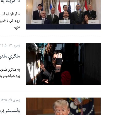
د امریکا په
روم کې د خبرو
دي.
زمری ۱۳, ۱۴۰۵
ملګري ملتو
په ملګرو ملتون
یوه خواشینوونک
زمری ۰۹, ۱۴۰۵
ولسمشر ټرم