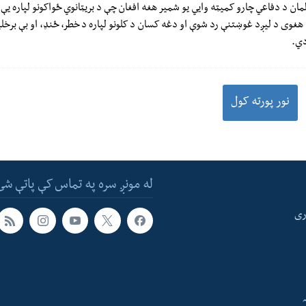
ارلمان د دفاعي چارو کمیټه وایي یو شمیر هغه افغان چې د بریټانوي ځواکونو لپاره ی
هغوی د لیږد غوښتنې رد شوې او دغه کسان د کلونو لپاره د خطر، ځنډ، او بې برخ
دي.
نور پورته کول
له مونږ سره په تماس کې پاتې شئ
ری