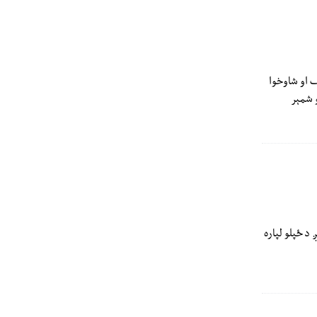
ف او شاوخوا
کسان وژل شوي او یو شمېر
 د ځپلو لپاره