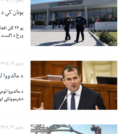
زمری ۱۴, ۱۴۰۵
یونان کې د
یو ۲۶ کلن
ورځ د اګست ۵مه د یونان په پلازمېنه آتن کې محکمې ته حاضر شو.
زمری ۱۴, ۱۴۰۵
د مالدووا ل
د مالدووا لومړ
«شرموونکی او 
زمری ۱۳, ۱۴۰۵