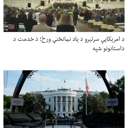
د امریکایي سرتېرو د یاد نمانځنې ورځ؛ د خدمت د
داستانونو شپه