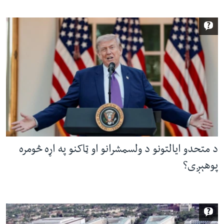
د متحدو ایالتونو د ولسمشرانو او ټاکنو په اړه څومره
پوهېږی؟