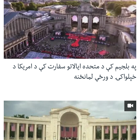
په بلجیم کې د متحده ایالاتو سفارت کې د امریکا د
خپلواکۍ د ورځې لمانځنه