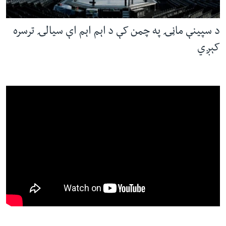
د سپینې ماڼۍ په چمن کې د اېم اېم اې سیالۍ ترسره
کېږي