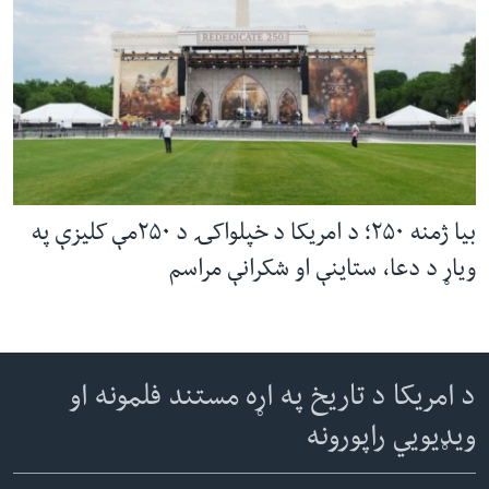
بیا ژمنه ۲۵۰؛ د امریکا د خپلواکۍ د ۲۵۰مې کلیزې په
ویاړ د دعا، ستاینې او شکرانې مراسم
د امریکا د تاریخ په اړه مستند فلمونه او
ویډیويي راپورونه