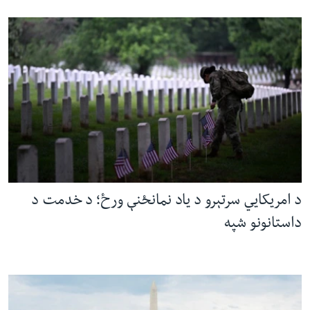
د امریکایي سرتېرو د یاد نمانځنې ورځ؛ د خدمت د
داستانونو شپه