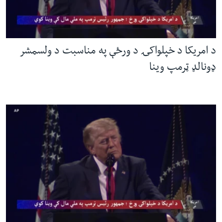
ئ
له مونږ سره په تماس کې پاتې شئ
ټون
ای
د امریکا د خپلواکۍ د ورځې په مناسبت د ولسمشر
ه
ژبې
ډونالډ ټرمپ وینا
اړ
ئ