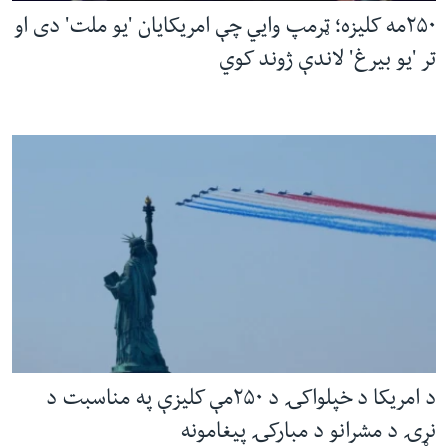
۲۵۰مه کلیزه؛ ټرمپ وايي چې امریکایان 'یو ملت' دی او
تر 'یو بیرغ' لاندې ژوند کوي
د امریکا د خپلواکۍ د ۲۵۰مې کلیزې په مناسبت د
نړۍ د مشرانو د مبارکۍ پیغامونه