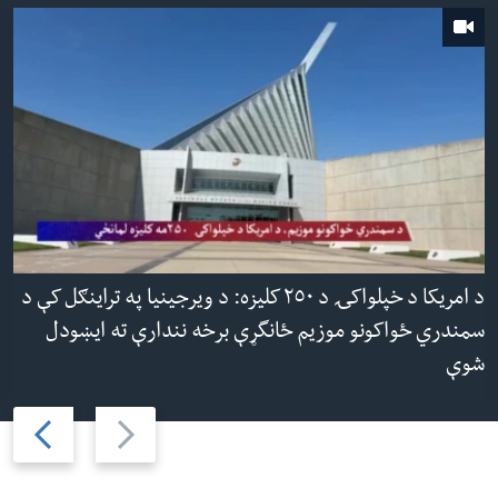
د امریکا د خپلواکۍ د ٢٥٠ کلیزه: د ویرجینیا په تراینګل کې د
سمندري ځواکونو موزیم ځانگړې برخه نندارې ته ایښودل
شوې
Next
Previous
slide
slide