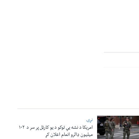
نړۍ
امریکا د نشه یي توکو د یو کارټل پر سر د ۱۰۲
میلیون ډالرو انعام اعلان کړ