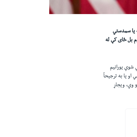
ه یا سمدستي
وم بل ځای کې له
ل: «غني شوي یورانیم
 او یا به ترجیحآ
 وي، ویجاړ