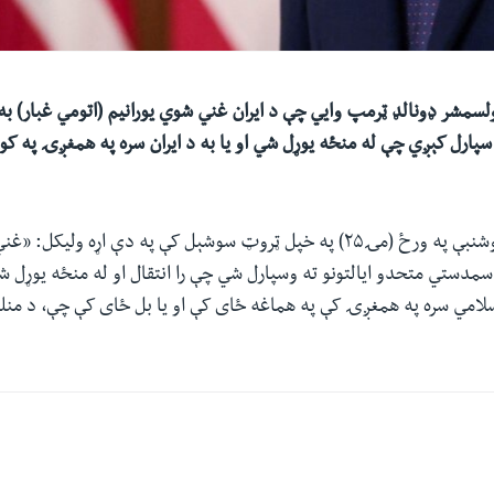
ولسمشر ډونالډ ټرمپ وايي چې د ایران غني شوي یورانیم (اتومي غبار) ب
 سپارل کېږي چې له منځه یوړل شي او یا به د ایران سره په همغږۍ په ک
ښاغلي ټرمپ د دوشنبې په ورځ (مۍ۲۵) په خپل ټروټ سوشېل کې په دې اړه ولیک
ا سمدستي متحدو ایالتونو ته وسپارل شي چې را انتقال او له منځه یوړل شي
سلامي سره په همغږۍ کې په هماغه ځای کې او یا بل ځای کې چې، د منلو