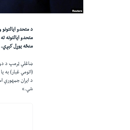
د متحدو ایالتونو 
متحدو ایالتونه ته
منځه یوړل کېږي.
(اتومي غبار) به ی
د ایران جمهوري ا
شي.»