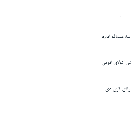
 معادله اداره
شي کولای اتومي
 توافق کړی دی