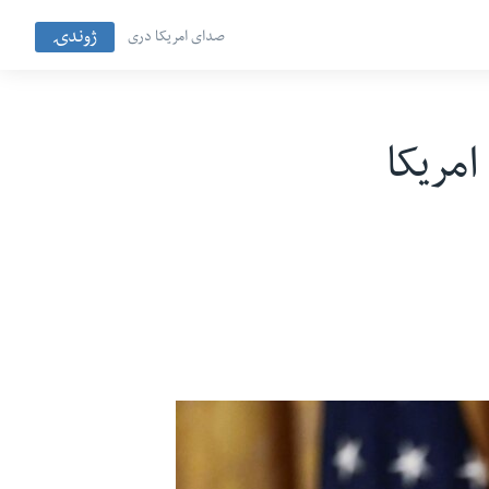
ژوندۍ
صدای امریکا دری
امریکا