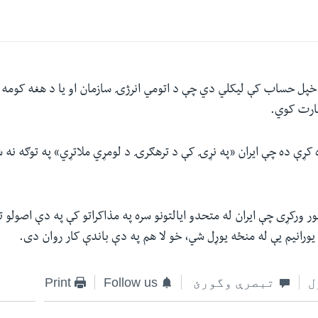
پل حساب کې لیکلي دي چې د اتومي انرژۍ سازمان او یا د هغه کومه بله
ظارت کوي.
 کړې ده چې ایران «په نړۍ کې د ترهګرۍ د لومړي ملاتړي» په توګه نه 
پور ورکړی چې ایران له متحدو ایالتونو سره په مذاکراتو کې په دې اصولو
رانیم یې له منځه یوړل شي، خو لا هم په دې باندې کار روان دی.
ل
تبصرې وگورئ
Follow us
Print