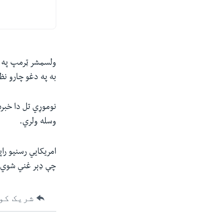
ولسمشر ټرمپ په خ
به په دغو چارو ن
نوموړي تل دا خبره
وسله ولري.
امریکايي رسنیو را
چې ډېر غني شوي یو
شریک کو