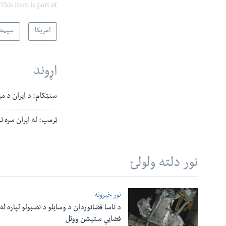
This item is part of
امریکا
سیمه
اړوند
سنټکام: د ایران د می
ټرمپ: له ایران سره ت
نور دلته ولولئ
نور خبرونه
د ناسا فضانوردان د وسایلو د نصبولو لپاره له
فضایي ستیشن ووتل