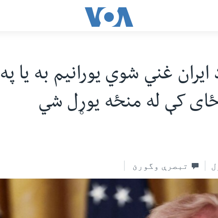
ایران غني شوي یورانیم به یا په 
 ځای کې له منځه یوړل شي
ل
تبصرې وگورئ