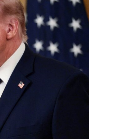
ئ
ټون
ای
ه
اړ
ئ