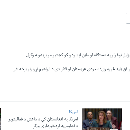
زایل توغولو په دستګاه او ماین اېښودونکو کښتیو مو بریدونه وکړل
وافق باید غوره وي؛ سعودي عربستان او قطر دې د ابراهیم تړونونو برخه شي
امریکا
امریکا په افغانستان کې د داعش د فعالیتونو
د تداوم په اړه خبرداری ورکړ