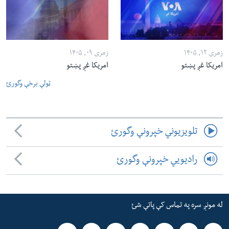
زمری ۱۲, ۱۴۰۵
زمری ۰۹, ۱۴۰۵
امریکا غږ پښتو
امریکا غږ پښتو
ټولې برخې وگورئ
تلویزیوني خپرونې وگورئ
رادیویي خپرونې وگورئ
له مونږ سره په تماس کې پاتې شئ