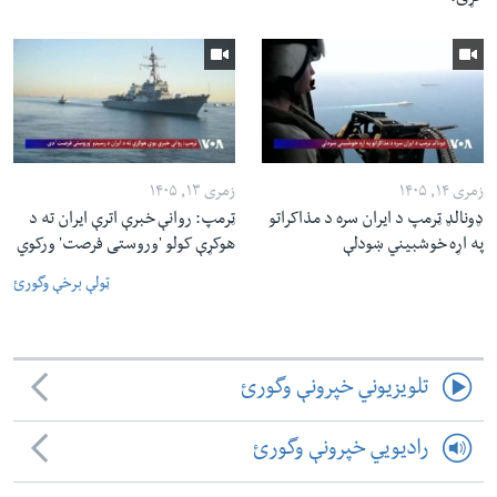
زمری ۱۴, ۱۴۰۵
زمری ۱۳, ۱۴۰۵
ډونالډ ټرمپ د ایران سره د مذاکراتو
ټرمپ: روانې خبرې اترې ایران ته د
په اړه خوشبیني ښودلې
هوکړې کولو 'وروستی فرصت' ورکوي
ټولې برخې وگورئ
تلویزیوني خپرونې وگورئ
رادیویي خپرونې وگورئ