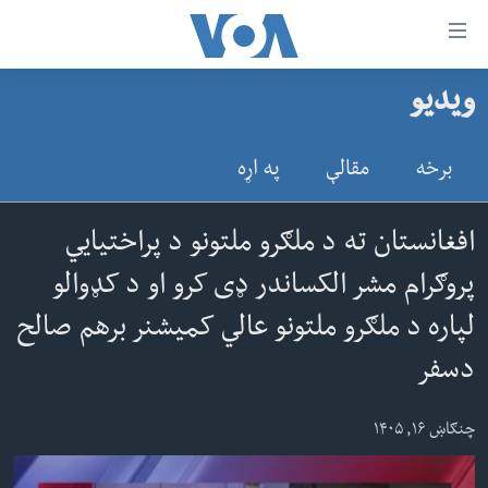
اس
ویدیو
سي
کورپاڼه
ړ
افغانستان
برخه
مقالې
په اړه
تصالات
سیمه
صلي
امریکا
افغانستان ته د ملګرو ملتونو د پراختیایي
تن
نړۍ
پروګرام مشر الکساندر ډی کرو او د کډوالو
ه
ښځې او نجونې
اړ
لپاره د ملګرو ملتونو عالي کمیشنر برهم صالح
ئ
ځوانان
دسفر
مومي
د بیان ازادي
ارښود
چنګاښ ۱۶, ۱۴۰۵
روغتیا
ه
سرمقاله
اړ