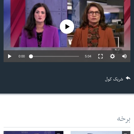
ئ
له مونږ سره په تماس کې پاتې شئ
ټون
ای
No media source currently available
ه
ژبې
اړ
ئ
Auto
0:00
5:04
240p
360p
شریک کول
480p
480p
360p
240p
Auto
720p
1080p
720p
1080p
برخه