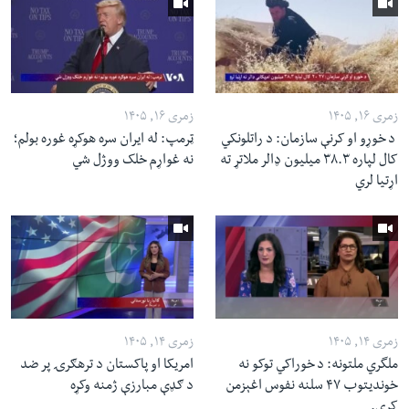
زمری ۱۶, ۱۴۰۵
زمری ۱۶, ۱۴۰۵
د خوړو او کرنې سازمان: د راتلونکي
ټرمپ: له ایران سره هوکړه غوره بولم؛
کال لپاره ۳۸.۳ میلیون ډالر ملاتړ ته
نه غواړم خلک ووژل شي
اړتیا لري
زمری ۱۴, ۱۴۰۵
زمری ۱۴, ۱۴۰۵
ملگري ملتونه: د خوراکي توکو نه
امریکا او پاکستان د ترهګرۍ پر ضد
خوندیتوب ۴۷ سلنه نفوس اغېزمن
د ګډې مبارزې ژمنه وکړه
کړی.