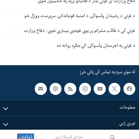
دفاع وزارت: پر غزني ښار د طالبانو برید په شاتمبول شوی
د غزني د رشیدان ولسوالۍ د امنیه قوماندانۍ سرپرست ووژل شو
غزني کې د طالب مشرانو پر یوې غونډې بمباري شوې- دفاع وزارت
د غزني په اجرستان ولسوالۍ کې جګړه روانه ده
له مونږ سره په تماس کې پاتې شئ
معلومات
نورې ژبې
ژوندۍ
صدای امریکا دری