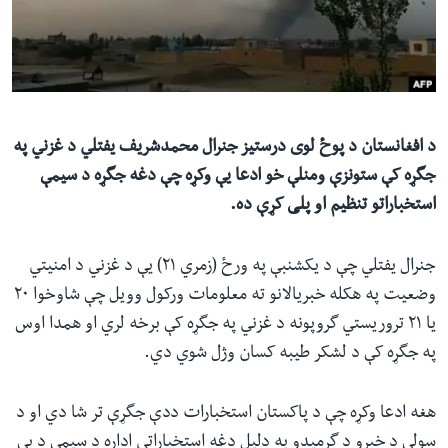
ئ
له مونږ سره په تماس کې پاتې شئ
ټون
ای
ه
ژبې
اړ
د افغانستان د پوځ لوی درستیز جنرال محمدشریف یفتلي د غزني په
ئ
جگړه کې ستونزې ومنلې خو ادعا یې وکړه چې دغه جگړه د سیمې
استخباراتو تنظیم او پلی کړې ده.
جنرال یفتلي چې د یکشنبې په ورځ (زمري ٢١) یې د غزني د امنیتي
وضعیت په هکله خبریالانو ته معلومات ورکول وویل چې شاوخوا ٢٠
یا ٢١ تروریستي گروپونه د غزني په جگړه کې برخه لري او همدا اوس
په جگړه کې د لشکر طیبه کسان وژل شوي دي.
هغه ادعا وکړه چې د پاکستان استخبارات ددې جگړې تر شا دي او د
سولې د خبرو د گرمیدو په دلیل دغه استخباراتي اداره د سیمې د بې