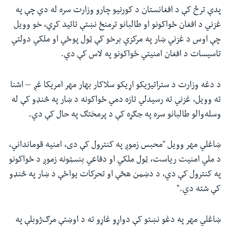
پدې ترڅ کې د افغانستان د کورنیو چارو وزارت سره له دې چې په
غزني د افغان ځواکونو او طالبانو ترمنځ نښتې تائید کړې، خو وویل
چې اوس د غزني ښار په مرکزي برخو کې ټول پوځي او ملکي دولتي
تاسیسات د افغان امنیتي ځواکونو په لاس کې دي.
د دغه وزارت د ستراتیژیکو اړیکو سلاکار بهار مهر امریکا غږ – اشنا
ته وویل، غزني ته رسیدلي تازه دمي ځواکونه د ښار په څنډو کې له
وسله‌والو طالبانو سره په جګړه کې د پرمختګ په حال کې دي
.
ښاغلي مهر وویل "محبس زموږ په کنترول کې دی، امنیه قومانداني،
د ملي امنیت ریاست، ټول ملکي او دفاعي بنسټونه زموږ د ځواکونو
په کنترول کې دي، د دښمن هڅې او تحرکات یواځې د ښار په څنډو
کې شته دي
".
ښاغلي مهر په دغو نښتو کې دواړو غاړو ته د اوښتې مرګ‌ژوبلې په