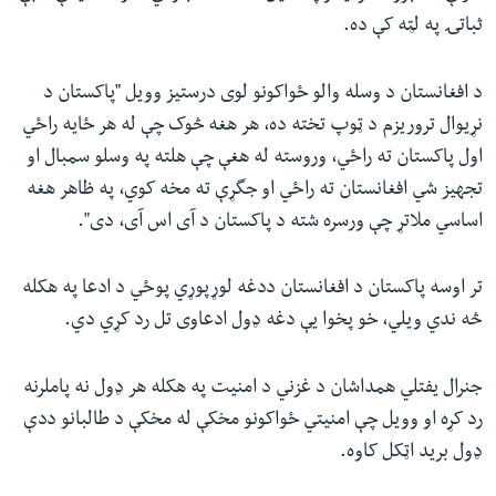
ثباتۍ په لټه کې ده.
د افغانستان د وسله والو ځواکونو لوی درستیز وویل "پاکستان د
نړیوال تروریزم د ټوپ تخته ده، هر هغه څوک چې له هر ځایه راځي
اول پاکستان ته راځي، وروسته له هغې چې هلته په وسلو سمبال او
تجهیز شي افغانستان ته راځي او جگړې ته مخه کوي، په ظاهر هغه
اساسي ملاتړ چې ورسره شته د پاکستان د آی اس آی، دی".
تر اوسه پاکستان د افغانستان ددغه لوړپوړي پوځي د ادعا په هکله
څه ندي ویلي، خو پخوا یې دغه ډول ادعاوی تل رد کړي دي.
جنرال یفتلي همداشان د غزني د امنیت په هکله هر ډول نه پاملرنه
رد کړه او وویل چې امنیتي ځواکونو مخکې له مخکې د طالبانو ددې
ډول برید اټکل کاوه.