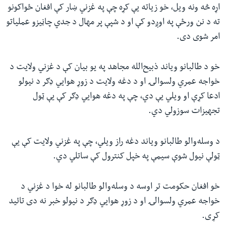
اړه څه ونه ویل، خو زیاته یې کړه چې په غزني ښار کې افغان ځواکونو
ته د نن ورځې په اوږدو کې او د شپې پر مهال د جدي چاڼیزو عملیاتو
امر شوی دی
.
خو د طالبانو ویاند ذبیح‌الله مجاهد په یو بیان کې د غزني ولایت د
خواجه عمري ولسوالۍ او د دغه ولایت د زوړ هوايي ډګر د نیولو
ادعا کړې او ویلي یې دي، چې په دغه هوايي ډګر کې یې ټول
تجهیزات سوزولي دي
.
د وسله‌والو طالبانو ویاند دغه راز ویلي، چې په غزني ولایت کې یې
ټولې نیول شوې سیمې په خپل کنترول کې ساتلي دي
.
خو افغان حکومت تر اوسه د وسله‌والو طالبانو له خوا د غزني د
خواجه عمري ولسوالۍ او د زوړ هوايي ډګر د نیولو خبر نه دی تائید
کړی
.