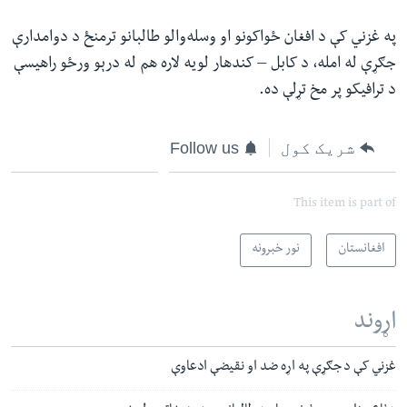
په غزني کې د افغان ځواکونو او وسله‌والو طالبانو ترمنځ د دوامدارې
جګړې له امله، د کابل – کندهار لویه لاره هم له درېو ورځو راهیسې
د ترافیکو پر مخ تړلې ده
.
شریک کول
Follow us
This item is part of
افغانستان
نور خبرونه
اړوند
غزني کې د جګړې په اړه ضد او نقیضې ادعاوې