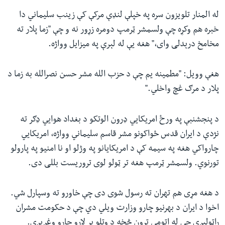
له المنار تلویزون سره په خپلې لنډې مرکې کې زینب سلیماني دا
خبره هم وکړه چې ولسمشر ټرمپ دومره زړور نه و چې "زما پلار ته
مخامخ درېدلی وای،" هغه یې له لېرې په میزایل وواژه.
هغې وویل: "مطمینه یم چې د حزب الله مشر حسن نصرالله به زما د
پلار د مرګ غچ واخلي."
د پنجشنبې په ورځ امریکایي ډرون الوتکو د بغداد هوايي ډګر ته
نژدې د ایران قدس ځواکونو مشر قاسم سلیماني وواژه، امریکایي
چارواکي هغه په سیمه کې د امریکایانو په وژلو او نا امنیو په پارولو
تورنوي. ولسمشر ټرمپ هغه تر ټولو لوی تروریست بللی دی.
د هغه مړی هم تهران ته رسول شوی دی چې خاورو ته وسپارل شي.
اخوا د ایران د بهرنیو چارو وزارت ویلي دي چې د حکومت مشران
راټولیږي چې له اتومي تړون څخه د وتلو پر لارو چارو وغږیږي.