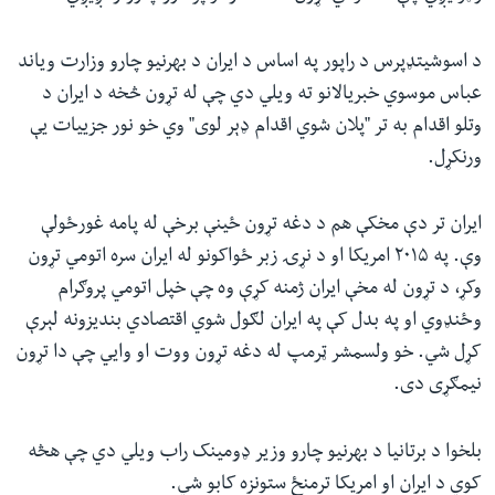
د اسوشیتډپرس د راپور په اساس د ایران د بهرنیو چارو وزارت ویاند
عباس موسوي خبریالانو ته ویلي دي چې له تړون څخه د ایران د
وتلو اقدام به تر "پلان شوي اقدام ډېر لوی" وي خو نور جزییات یې
ورنکړل.
ایران تر دې مخکې هم د دغه تړون ځینې برخې له پامه غورځولې
وې. په ۲۰۱۵ امریکا او د نړۍ زبر ځواکونو له ایران سره اتومي تړون
وکړ، د تړون له مخې ایران ژمنه کړې وه چې خپل اتومي پروګرام
وځنډوي او په بدل کې په ایران لګول شوي اقتصادي بندیزونه لېرې
کړل شي. خو ولسمشر ټرمپ له دغه تړون ووت او وايي چې دا تړون
نیمګړی دی.
بلخوا د برتانیا د بهرنیو چارو وزیر ډومینک راب ویلي دي چې هڅه
کوي د ایران او امریکا ترمنځ ستونزه کابو شي.