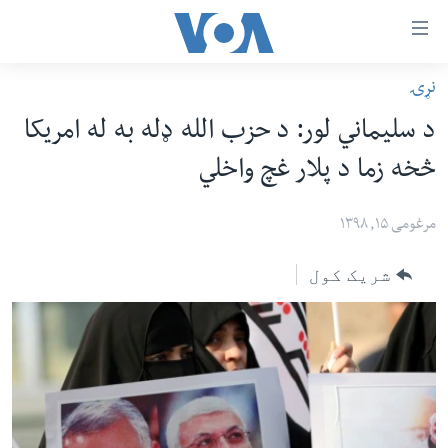
اس
نړۍ
سي
کورپاڼه
د سلیماني لور: د حزب الله ډله به له امریکا
ړ
افغانستان
څخه زما د پلار غچ واخلي
تصالات
سیمه
صلي
امریکا
مرغومی ۱۵, ۱۳۹۸
تن
نړۍ
ه
شریک کول
ښځې او نجونې
اړ
ئ
ځوانان
مومي
د بیان ازادي
ارښود
روغتیا
ه
سرمقاله
اړ