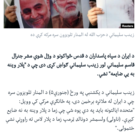
ئ
له مونږ سره په تماس کې پاتې شئ
ټون
ای
ه
زینب سلیماني د حزب الله له المنار تلویزون سره مرکه کړې ده
ژبې
اړ
ئ
د ایران د سپاه پاسداران د قدس ځواکونو د وژل شوي مشر جنرال
قاسم سلیماني لور زینب سلیماني ګواښ کړی دی چې د "پلار وینه
به یې ضایعه" نشي.
زینب سلیماني د یکشنبې په ورځ (جنوري۵) د المنار تلویزون سره
چې د ایران له ملاتړه برخمن دی، په ځانګړې مرکې کې وویل:
"متحده ایالتونه باید په دې پوه شي چې زما د پلار وینه به نه ضایع
کیږي. (ناولی) ولسمشر دونالډ ټرمپ زما د پلار لاس ته راوړنې نشي
ختمولی."