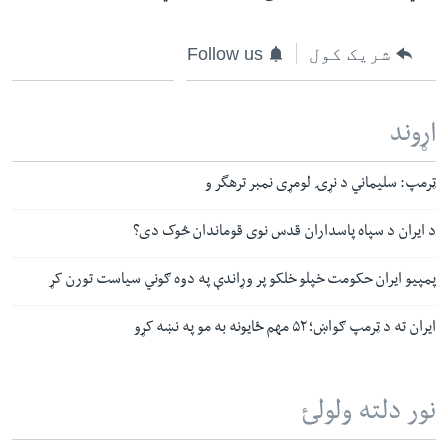
شریک کول
Follow us
اړوند
ټرمپ: سلیماني د نړۍ لومړی نمبر ترهگر و
د ایران د سپاه پاسداران قدس نوی قوماندان څوک دی؟
پمپیو ایران حکومت خپلو خلکو پر وړاندې په دوه ګوني سیاست تورن کړ
ایران ته د ټرمپ ګواښ؛ ۵۲ مهم ځایونه به مو په نښه کړو
نور دلته ولولئ