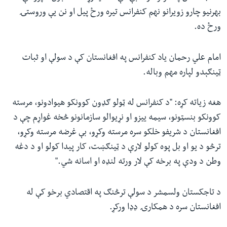
بهرنیو چارو زویرانو نهم کنفرانس تیره ورځ پيل او نن یې وروستۍ
ورځ ده.
امام علي رحمان یاد کنفرانس په افغانستان کې د سولې او ثبات
ټینګېدو لپاره مهم وباله.
هغه زیاته کړه: "د کنفرانس له ټولو ګډون کوونکو هیوادونو، مرسته
کوونکو بنسټونو، سیمه ییزو او نړیوالو سازمانونو څخه غواړم چې د
افغانستان د شریفو خلکو سره مرسته وکړو، بې غرضه مرسته وکړو،
ترڅو د یو او بل پوه کولو لارې د ټینګښت، کار پيدا کولو او د دغه
وطن د ودې په برخه کې لار ورته لنډه او اسانه شي."
د تاجکستان ولسمشر د سولې ترڅنګ په اقتصادي برخو کې له
افغانستان سره د همکارۍ ډډا ورکړ.