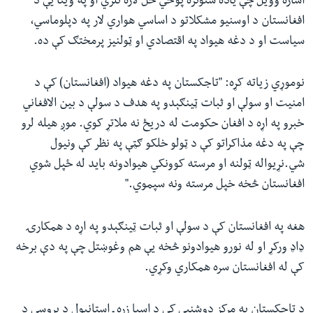
اشاره وویل چې یاده ستونزه پوځي حل لاره نلري او په وینا یې د
افغانستان د اوسنیو مشکلاتو د اساسي هواري لار په دپلوماسي،
سیاست او د دغه هیواد په اقتصادي او ټولنیز پرمختګ کې ده.
نوموړي زیاته کړه: "تاجکستان په دغه هیواد (افغانستان) کې د
امنیت او سولې او ثبات ټینګېدو په هدف د سولې د بین الافغاني
خبرو په اړه د افغان حکومت له دریځ نه ملاتړ کوي. موږ هیله لرو
چې په دغه مذاکراتو کې د ټولو خلکو ګټې په نظر کې ونیول
شي.نړیواله ټولنه او مرسته کوونکي هیوادونه باید له ځپل شوي
افغانستان څخه خپل مرسته ونه سپموي."
هغه په افغانستان کې د سولې او ثبات ټينګېدو په اړه د همکارۍ
ډاډ ورکړ او له نورو هیوادونو څخه یې هم وغوښتل چې په دې برخه
کې له افغانستان سره همکاري وکړي.
د تاجکستان په مرکز دوشنبې کې د اسیا زړه ـ استانبول د پروسې د