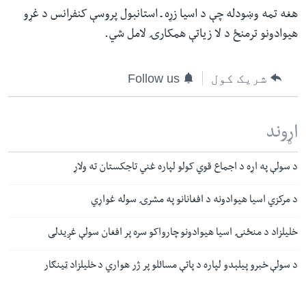
هغه تمه وښودله چې د اسیا زړه ـ استانبول پروسې کنفرانس د غړو
هیوادونو ترمنځ د لا زیاتې همکارۍ لامل شي.
شریک کول
Follow us
اړوند
د سولې په اړه د اجماع قوي کولو لپاره غني تاجکستان ته ولاړ
د مرکزي اسیا هیوادونه د افغانانو په مشرۍ سوله غواړي
خلیلزاد د منځنۍ اسیا هیوادونو چارواکو سره پر افغان سولې غږیدلی
د سولې خبرو پیلېدو لپاره د پاتې مسائلو پر ژر هواري د خلیلزاد ټينګار