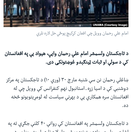
ئ
له مونږ سره په تماس کې پاتې شئ
ټون
ای
ه
امام علي رحمان وویل چې افغان کړکېچ پوځي حل لاره نلري
ژبې
اړ
ئ
د تاجکستان ولسمشر امام علي رحمان وايي، هیواد یې په افغانستان
کې د سولې او ثبات ټينګېدو غوښتونکی دی.
ښاغلي رحمان نن سې شنبه مارچ ۳۰ (وري ۱۰) د تاجکستان په مرکز
دوشنبې کې د اسیا زړه ـ استانبول نهم کنفرانس کې وویل چې له
افغانستان سره همکاري یې د بهرني سیاست له لومړیتوبونو څخه
ده.
د تاجکستان ولسمشر په افغانستان کې روانې ۴۰ کلنې جګړې ته په