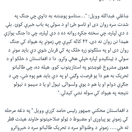
ښاغلي عبدالله وویل: "...ستاسو پوښتنه به داوي چې جنګ په
شدت سره روان دی او تاسو ځئ او د سولې په باب خبرې کوئ. بلې
د دې لپاره، چې سخته جکړه روانه ده د دې لپاره، چې دا جنګ یوازې
همدا نن روان نه دی، ۴۲ کاله کیږي چې زمونږ په هیواد کې جنګ
روان دی او په سلګونو زره خلک په کې قربان شوي دي باید مونږ د
سولې د ټینګیدو لپاره خپلې هڅې وکړو. دا د افغانستان د خلکو او د
هغوی مشروع غوښتنو په استازیتوب کوو. هیله ده، چې طالبانو
تحریک به هم دا یو فرصت وګڼي او په دې باید هم پوه شي، چې د
جګړې دوام او یا هم د یوې ولسوالۍ نیول او یا د سیمو د نیولو
نتیجه په هیواد کې سوله نشي کیدلې."
د افغانستان مخکني جمهور رئیس حامد کزري وویل " په دغه مرحله
کې زمونږ یو پیاوړی او مضبوط د ټولو صلاحیتونو خاوند هیئت قطر
ته ځي.... زمونږ د وطنوالو سره د تحریک طالبانو سره د خبرواترو