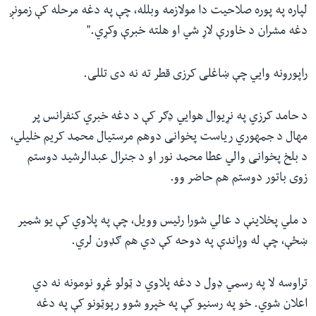
لپاره په پوره صلاحیت دا مولازمه وبلله، چې په دغه مرحله کې زمونږ
دغه مشران د خاورې لاړ شي او هلته خبرې وکړي."
راپورونه وايي چې ښاغلی کرزی قطر ته نه دی تللی.
د حامد کرزي په نړیوال هوايي ډګر کې د دغه خبري کنفرانس پر
مهال د جمهوري ریاست پخوانی دوهم مرستیال محمد کریم خلیلي،
د بلخ پخوانی والي عطا محمد نور او د جنرال عبدالرشید دوستم
زوی باتور دوستم هم حاضر وو.
د ملي پخلاینې د عالي شورا رئیس وویل، چې په پلاوي کې یو شمیر
ښځې، چې له وړاندې په دوحه کې دي هم ګډون لري.
تراوسه لا په رسمي ډول د دغه پلاوي د ټولو غړو نومونه نه دي
اعلان شوي. خو په رسنیو کې په خپرو شوو رپوټونو کې په دغه