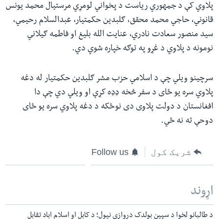
پلاوي کې د جمهوري ریاست د پخواني لومړي مرستیال محمد یونس
قانوني، حاجي محمد محقق، ګلبدین حکمتیار، عبدالسلام رحیمي،
سید منصور سعادت نادري، عنایت الله بلیغ او فاطمه ګیلاني
نومونه د پلاوي د غړو په توګه خپاره شوي دي.
سرچینو ویلي چې د اسلامي حزب مشر ګلبدین حکمتیار له دغه
پلاوي سره یو ځای د سفر څخه ډډه کړې او ویلي دي چې دا
افغانستان د دولت پلاوی دی نوځکه د دغه پلاوي سره یو ځای
دوحې ته نه ځي.
شریک کول
Follow us
اړوند
د طالبانو لخوا د سپین بولدک دروازې نیول؛ د کابل او اسلام اباد تقابل