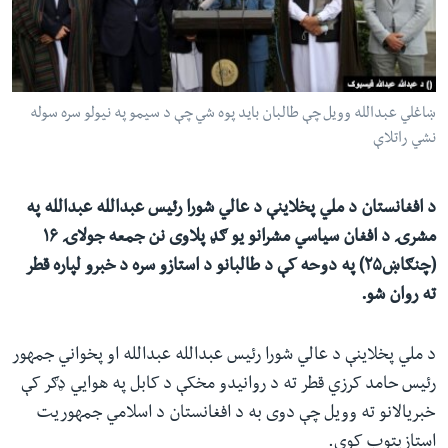
ئ
له مونږ سره په تماس کې پاتې شئ
ټون
ای
ه
ښاغلي عبدالله وویل چې طالبان باید پوه شي چې د سیمو په نیولو سره سوله
ژبې
اړ
نشي‌ راتلاې
ئ
د افغانستان د ملي پخلاینې د عالي شورا رئیس عبدالله عبدالله په
مشرۍ د افغان سیاسي مشرانو یو ګډ پلاوی نن جمعه جولاۍ ۱۶
(چنګاښ۲۵) په دوحه کې د طالبانو د استازو سره د خبرو لپاره قطر
ته روان شو.
د ملي پخلاینې د عالي شورا رئیس عبدالله عبدالله او پخواني جمهور
رئیس حامد کرزي قطر ته د روانیدو مخکې د کابل په هوايي ډګر کې
خبریالانو ته وویل چې دوی به د افغانستان د اسلامي جمهوریت
استازیتوب کوي.