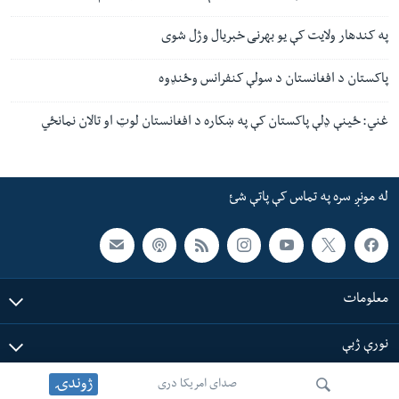
په کندهار ولایت کې یو بهرنی خبریال وژل شوی
پاکستان د افغانستان د سولې کنفرانس وځنډوه
غني: ځینې ډلې پاکستان کې په ښکاره د افغانستان لوټ او تالان نمانځي
له مونږ سره په تماس کې پاتې شئ
معلومات
نورې ژبې
ژوندۍ
صدای امریکا دری