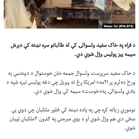
ئ
له مونږ سره په تماس کې پاتې شئ
ټون
ای
ه
ژبې
اړ
د فراه په خاک سفید ولسوالۍ کې له طالبانو سره نښته کې دېرش
ئ
سیمه ییز پولیس وژل شوي دي.
د خاک سفید سرپرست ولسوال جمعه خان خوستوال د دوشنبې په
ورځ د«لړم پر۲۱مه» امریکا ږغ ته وویل چې دغه پولیس تېره شپه د
یادې ولسوالۍ په«خوست» سیمه کې وژل شوي دي.
نوموړي زیاته کړه چې په یاده نښته کې څلور ملکیان چې دوې یې
ښځې دې هم وژل شوي‌ او د یوې مېرمنې په ګډون ۳ملکیان ټپیان
شوي.