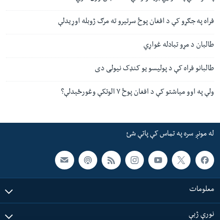
فراه په جګړو کې د افغان پوځ سرتیرو ته مرګ ژوبله اوړیدلې
طالبان د مړو تبادله غواړي
طالبانو فراه کې د پولیسو یو کنډک نیولی دی
ولې په اوو میاشتو کې د افغان پوځ ۷ الوتکې وغورځېدلې؟
له مونږ سره په تماس کې پاتې شئ
معلومات
نورې ژبې