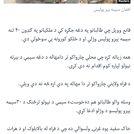
افغان سیمه ییز پولیس
قانع وویل چې طالبانو په دغه جګړه کې د ملکیانو په ګډون ۴۰ تنه
سیمه ییزو پولیس وژلي او د خلکو کورونه یې سوځولي دي.
هغه زیاته کړه چې محلي چارواکو تر دامهاله د دغه سیمې د بېرته
نیولو لپاره کوم اقدام نه دی کړی.
د فراه ولایتي‌ چارواکو تر دا مهاله په دې اړه څه نه دي ویلي.
وسله والو طالبانو هم د«خوست» سیمې د نیولو ترڅنګ د ۳۰سیمه
ییزو پولیسو د وژلو ادعا کړې.
خاک سفید یوه غرنۍ ولسوالي ده چې د فراه له بالابلوک او د هرات