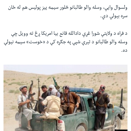
ولسوال وايي، وسله والو طالبانو څلور سیمه ییز پولیس هم له ځان
سره بېولي دي.
د فراه د ولایتي شورا غړي دادالله قانع بیا امریکا ږغ ته وویل چې
وسله والو طالبانو د تېرې شپې په جګړه کې د «خوست» سیمه نیولې
ده.