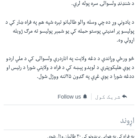
د شنډنډ ولسوالۍ سره پوله لري.
د یادونې وړ ده چې وسله والو طالبانو تېره شپه هم په فراه ښار کې د
پولیسو پر امنیتي پوستو حمله کې یو شمېر پولیسو ته مرګ ژوبله
اړولې وه.
څو ورځې وړاندې د دغه ولایت په اناردرې ولسوالۍ کې د ملي اردو
د یوې هلیکوپټرې د لوېدو پېښه کې د فراه د ولایتي شورا د رئیس او
ددغه شورا د یوې غړي په ګډون ۲۵تنه ووژل شول.
شریک کول
Follow us
اړوند
په فراه کې په هوایي بریدونو کې ٣٠ طالبان وژل شوي