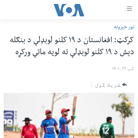
اس
نور خبرونه
سي
کورپاڼه
کرکټ: افغانستان د ۱۹ کلنو لوبډلې د بنګله
ړ
افغانستان
دېش د ۱۹ کلنو لوبډلې ته لویه ماتې ورکړه
تصالات
سیمه
صلي
امریکا
کب ۲۲, ۱۴۰۱
تن
نړۍ
ه
شریک کول
ښځې او نجونې
اړ
ئ
ځوانان
مومي
د بیان ازادي
ارښود
روغتیا
ه
سرمقاله
اړ