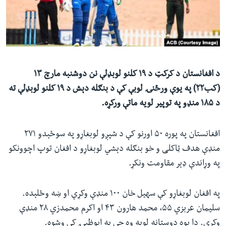
ئ
له مونږ سره په تماس کې پاتې شئ
ټون
ای
ه
ژبې
اړ
د افغانستان د کرکټ د ۱۹ کلنو لوبډلې نن دوشنبه مارچ ۱۳
ئ
(کب۲۲) په یوې ورځنۍ لوبې کې د بنګله دېش د ۱۹ کلنو لوبډلې ته
د ۱۸۵ منډو په توپیر لویه ماتې ورکړه.
افغانستان په پوره ۵۰ اورنو کې د شپږو لوبغاړو په سوځېدو ۲۷۱
منډې هدف ټاکلی و خو بنګله دېشي لوبغاړو د افغان توپ‌ اچوونکو
په وړاندې ډېر مقاومت ونکړ.
په افغان لوبغاړو کې سهیل خان ۱۰۰ منډې وکړې او ښه وځلېده.
سلیمان عربزي ۵۵، محمد هارون ۴۳ او اکرم محمدزي ۲۸ منډې
وکړې. دا یوه دوستانه لوبه وه چې په ابوظبۍ کې وشوه.