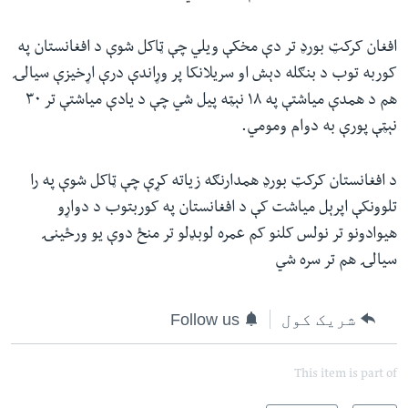
افغان کرکټ بورډ تر دې مخکې ويلي چې ټاکل شوې د افغانستان په
کوربه توب د بنګله دېش او سریلانکا پر وړاندې درې اړخیزې سیالۍ
هم د همدې میاشتې په ۱۸ نېټه پیل شي چې د یادې میاشتې تر ۳۰
نېټې پورې به دوام ومومي.
د افغانستان کرکټ بورډ همدارنګه زياته کړې چې ټاکل شوې په را
تلوونکې اپرېل مياشت کې د افغانستان په کوربتوب د دواړو
هيوادونو تر نولس کلنو کم عمره لوبډلو تر منځ دوې يو ورځينۍ
سيالۍ هم تر سره شي
شریک کول
Follow us
This item is part of