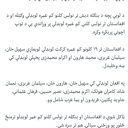
د لوبې پچه د بنګله دېش تر نولس کلنو کم عمره لوبډلې وګټله او د
افغانستان تر نولس کلنې کم عمره لوبډلې پر وړاندې یې د توپ
اچونې پرېکړه وکړه.
د افغانستان تر ۱۹ کلونو کم عمره کرکټ لوبډلې لوبغاړې سهیل خان،
سیلمان عربزی، محمد هارون او اکرام محمدزی پخپلې لوبډلې کې
ښه وځلېدل.
په افغان لوبډلې کې سهیل خان، هارون خان، سیلمان عربزی، نعمان
شاه، کامران هوتک، اکرم محمدزی، نصیر حسین، فرهان عثماني،
جاوید پکتین، فریدون او یما عرب شامل وو.
ټاکل شوې د افغانستان او بنګله تر نولس کلنو کم عمر لوبډلو ترمنځ
څلور یو ورځنۍ سیالۍ هم تر سره شي.