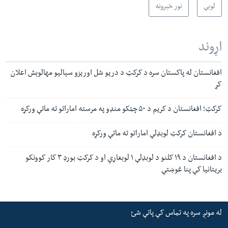
لوبې
نور خبرونه
اړوند
افغانستان له پاکستان سره د کرکټ د دریو شل اوریزو سیالیو مهالوېش اعلان
کړ
کرکټ؛ افغانستان د کریم د ۵۰ چټکو منډو په مرسته اماراتو ته ماتې ورکړه
د افغانستان کرکټ لوبډلې اماراتو ته ماتې ورکړه
د افغانستان د ۱۹ کلنو د لوبډلې ۱ لوبغاړي او د کرکټ بورډ ۳ کار کوونکو
بریتانیا کې پنا غوښتې
له مونږ سره په تماس کې پاتې شئ