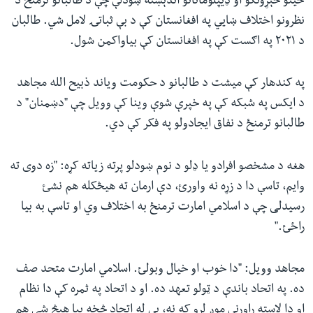
ځینو څېړونکو او ډیپلوماتانو اندېښنه ښودلې چې د طالبانو ترمنځ د
نظرونو اختلاف ښايي په افغانستان کې د بې ثباتۍ لامل شي. طالبان
د ۲۰۲۱ په اګست کې په افغانستان کې بیاواکمن شول.
په کندهار کې میشت د طالبانو د حکومت ویاند ذبیح الله مجاهد
د ایکس په شبکه کې په خپرې شوې وینا کې وویل چې "دښمنان" د
طالبانو ترمنځ د نفاق ایجادولو په فکر کې دي.
هغه د مشخصو افرادو یا ډلو د نوم ښودلو پرته زیاته کړه: "زه دوی ته
وایم، تاسې دا د زړه نه واورئ، دې ارمان ته هیڅکله هم نشئ
رسیدلی چې د اسلامي امارت ترمنځ به اختلاف وي او تاسې به بیا
راځئ."
مجاهد وویل: "دا خوب او خیال وبولئ. اسلامي امارت متحد صف
ده. په اتحاد باندې د ټولو تعهد ده. او د اتحاد په ثمره کې دا نظام
او دا لاسته راوړنې موږ لرو که نه، بې له اتحاد څخه بیا هیڅ شی هم