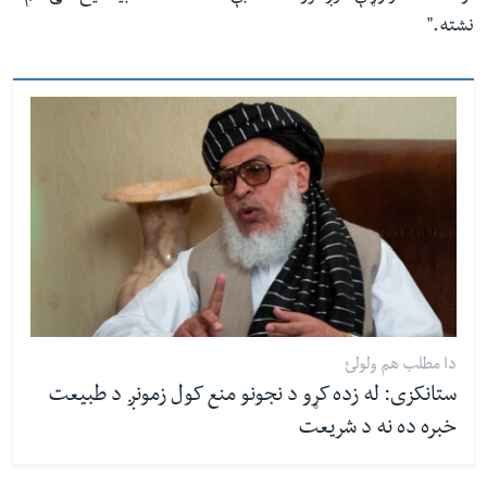
نشته."
دا مطلب هم ولولئ
ستانکزی: له زده کړو د نجونو منع کول زمونږ د طبیعت
خبره ده نه د شریعت