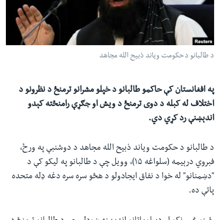
ئ
له مونږ سره په تماس کې پاتې شئ
ټون
ای
ه
د طالبانو د حکومت ویاند ذبیح الله مجاهد
ژبې
اړ
ئ
په افغانستان کې حاکمو طالبانو د خپلو مشرانو ترمنځ د نظرونو د
اختلاف له کبله د دوی ترمنځ د ویش او جګړې رامنځته کېدو
اندېښنې رد کړي دي.
د طالبانو د حکومت ویاند ذبیح الله مجاهد د دوشنبې په ورځ،
فبروي درېیمه (سلواغه ۱۵)، وویل چې د طالبانو په لیکو کې د
"دښمنانو" له خوا د نفاق ایجادولو د هڅو سره سره دغه ډله متحده
پاتې ده.