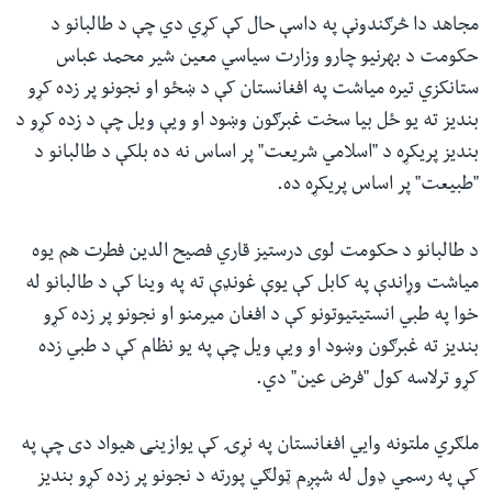
مجاهد دا څرګندونې په داسې حال کې کړي دي چې د طالبانو د
حکومت د بهرنیو چارو وزارت سیاسي معین شیر محمد عباس
ستانکزي تیره میاشت په افغانستان کې د ښځو او نجونو پر زده کړو
بندیز ته یو ځل بیا سخت غبرګون وښود او ویې ویل چې د زده کړو د
بندیز پریکړه د "اسلامي شریعت" پر اساس نه ده بلکې د طالبانو د
"طبیعت" پر اساس پریکړه ده.
د طالبانو د حکومت لوی درستیز قاري فصیح الدین فطرت هم یوه
میاشت وړاندې په کابل کې یوې غونډې ته په وینا کې د طالبانو له
خوا په طبي انستیتیوتونو کې د افغان میرمنو او نجونو پر زده کړو
بندیز ته غبرګون وښود او ویې ویل چې په یو نظام کې د طبي زده
کړو ترلاسه کول "فرض عین" دي.
ملګري ملتونه وايي افغانستان په نړۍ کې یوازینی هیواد دی چې په
کې په رسمي ډول له شپږم ټولګي پورته د نجونو پر زده کړو بندیز