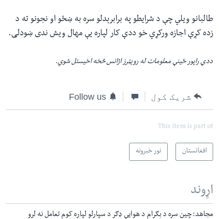
طالبانو ویلي چې د شرایطو په برابرېدلو سره به ښځو او نجونو ته د
زده کړې اجازه ورکړي خو ددې کار لپاره یې مهال ویش ندی ښودلی.
ددې راپور ځینې معلومات له رویټرز اژانس څخه اخیستل شوي.
شریک کول
Follow us
This item is part of
افغانستان
نور خبرونه
اړوند
مجاهد: چین سره د بګرام د هوايي ډګر د سپارلو لپاره کوم تعامل نه لرو