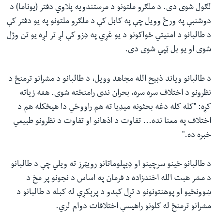
لګول شوی دی. د ملګرو ملتونو د مرستندویه پلاوي دفتر (یوناما) د
دوشنبې په ورځ وویل چې په کابل کې د ملګرو ملتونو په یو دفتر کې
د طالبانو د امنیتي ځواکونو د یو غړي په ډزو کې لږ تر لږه یو تن وژل
شوی او یو بل ټپي شوی دی.
د طالبانو ویاند ذبیح الله مجاهد وویل، د طالبانو د مشرانو ترمنځ د
نظرونو د اختلاف سره سره، بحران ندی رامنځته شوی. هغه زیاته
کړه: "کله کله دغه بحثونه میډیا ته هم راووځي دا هیڅکله هم د
اختلاف په معنا نده... تفاوت د اذهانو او تفاوت د نظرونو طبیعي
خبره ده."
د طالبانو ځینو سرچینو او ډیپلوماتانو رویټرز ته ویلي چې د طالبانو
د مشر هبت الله اخندزاده د فرمان په اساس د نجونو پر مخ د
ښوونځیو او پوهنتونونو د تړل کېدو د پرېکړې له کبله د طالبانو د
مشرانو ترمنځ له کلونو راهیسې اختلافات دوام لري.