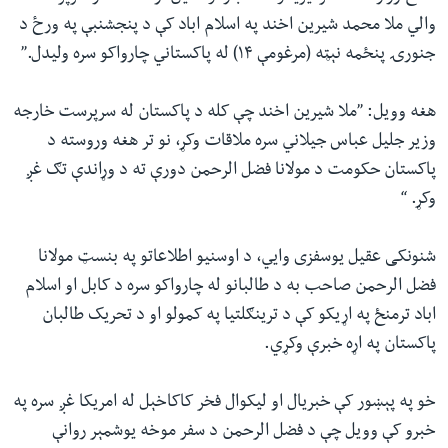
والي ملا محمد شیرین اخند په اسلام اباد کې د پنجشنبې په ورځ د
جنورۍ پنځمه نېټه (مرغومې ۱۴) له پاکستاني چارواکو سره ولیدل.”
هغه وویل: ”ملا شیرین اخند چې کله د پاکستان له سرپرست خارجه
وزیر جلیل عباس جیلاني سره ملاقات وکړ، نو تر هغه وروسته د
پاکستان حکومت د مولانا فضل الرحمن دورې ته د وړاندې تګ غږ
وکړ. “
شنونکی عقیل یوسفزی وايي، د اوسنیو اطلاعاتو په بنسټ مولانا
فضل الرحمن صاحب به د طالبانو له چارواکو سره د کابل او اسلام
اباد ترمنځ په اړیکو کې د ترینګلتیا په کمولو او د تحریک طالبان
پاکستان په اړه خبرې وکړي.
خو په پېښور کې خبریال او لیکوال فخر کاکاخېل له امریکا غږ سره په
خبرو کې وویل چې د فضل الرحمن د سفر موخه یوشمېر روانې