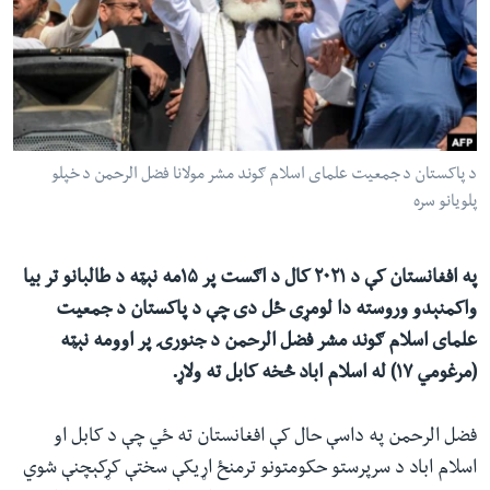
ئ
له مونږ سره په تماس کې پاتې شئ
ټون
ای
ه
ژبې
اړ
د پاکستان د جمعیت علمای اسلام ګوند مشر مولانا فضل الرحمن د خپلو
ئ
پلویانو سره
په افغانستان کې د ۲۰۲۱ کال د اګست پر ۱۵مه نېټه د طالبانو تر بیا
واکمنېدو وروسته دا لومړی ځل دی چې د پاکستان د جمعیت
علمای اسلام ګوند مشر فضل الرحمن د جنورۍ پر اوومه نېټه
(مرغومي ۱۷) له اسلام اباد څخه کابل ته ولاړ.
فضل الرحمن په داسې حال کې افغانستان ته ځي چې د کابل او
اسلام اباد د سرپرستو حکومتونو ترمنځ اړیکې سختې کړکېچنې شوي