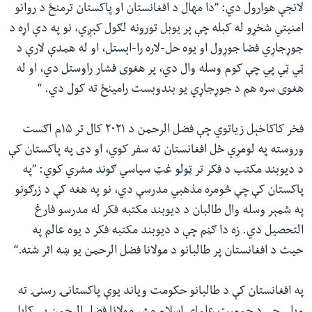
لانجې هوارول دي: ”دا مهال د افغانستان او پاکستان ترمنځ د روانو
امنیتي شخړو له کبله چې پر یوبل تورونه لګول کېږي، نو په دې اړه د
جوړجاړي فضا جوړول او یوه حل-لاره را-اېستل، او له همدې لارې د
ټي ټي پي چې کوم وسله وال دي، پر هغوی فشار راوستل دي، او له
هغوی سره هم د جوړجاړي یو بندوبست رامینځ ته کول دي. “
فخر کاکاخېل زیاتوي چې فضل الرحمن د ۲۰۲۱ کال تر ۱۵م اګست
وروسته په لومړي ځل افغانستان ته سفر کوي، او دی په پاکستان کې
د دیوبند مکتب د فکر تر ټولو غټ سیاسي ګوند مشري کوي: ”په
پاکستان کې چې څومره مذهبي مدرسې دي، نو په هغه کې د زرګونو
په شمېر وسله وال طالبان د دیوبند مکتبه فکر له مدرسو فارغ
التحصیل دي. زه دا ګڼم چې د دیوبند مکتبه فکر د یوه عالم په
حیث د افغانستان پر طالبانو د مولانا فضل الرحمن یو ښه اثر شته.“
په افغانستان کې د طالبانو حکومت ویاند یوې پاکستانۍ رسنۍ ته