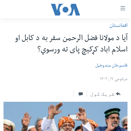
اس
افغانستان
سي
کورپاڼه
آیا د مولانا فضل الرحمن سفر به د کابل او
ړ
افغانستان
اسلام اباد کړکېچ پای ته ورسوي؟
تصالات
سیمه
صلي
امریکا
قاسم خان مندوخیل
تن
نړۍ
ه
مرغومی ۱۷, ۱۴۰۲
ښځې او نجونې
اړ
شریک کول
ئ
ځوانان
مومي
د بیان ازادي
ارښود
روغتیا
ه
سرمقاله
اړ