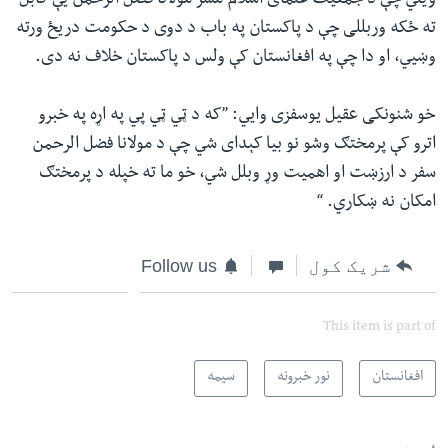
ویلي چې د جمعیت علمای اسلام مشر مولانا فضل الرحمن یې کابل
ته ځکه وربللی چې د پاکستان په باب د دوی د حکومت دریځ ورته
وښيي، او دا چې په افغانستان کې ولس د پاکستان خلاف نه دی.
خو شنونکی عقیل یوسفزی وايي: ”که د ټي ټي پي په اړه په خبرو
اترو کې پرمختګ وشو نو بیا کېدای شي چې د مولانا فضل الرحمن
سفر د ارزښت او اهمیت وړ وبلل شي، خو ما ته خپله د پرمختګ
امکان نه ښکاري. “
شریک کول
Follow us
This item is part of
افغانستان
نور خبرونه
سیمه