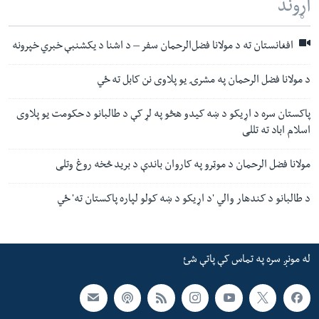
اړوند
افغانستان ته د مولانا فضل‌الرحمان سفر – د اشنا د یکشنبې خبري خپرونه
د مولانا فضل الرحمان په مشرۍ یو پلاوی نن کابل ته ځي
پاکستان سره د اړیکو د ښه کیدو هڅو په لړ کې د طالبانو د حکومت یو پلاوی
اسلام اباد ته تللی
مولانا فضل الرحمان د موټرو په کاروان باندې د برید څخه روغ وتلی
د طالبانو د کندهار والي 'د اړیکو د ښه کولو لپاره پاکستان ته' ځي
له مونږ سره په تماس کې پاتې شئ