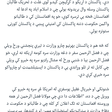
دي. پاکستان د اړیکو د کړکیچن کیدو لوی علت د تحریک طالبان
پاکستان وسله وال بریدونه بولي چې د اسلام اباد په ادعا له
افغانستان څخه یې ترسره کوي، خو په افغانستان کې د طالبانو
واکمن حکومت دننه پاکستان کې امنیتي پېښې د پاکستان کورنۍ
ستونزه بولي.
که څه هم د پاکستان بهرنیو چارو وزارت د تېرې پنجشنې ورځ ویلي
چې د فضل الرحمن سفر د دغه وزارت سره کومه اړیکه نه لري، خو
فضل الرحمن بیا د شنبې ورځ له مشال راډیو سره په خبرو کې ویلي
چې کابل ته تر تلو وړاندې یې د پاکستان د ایسټبلشمنټ او چارواکو
سره خبرې کړي دي.
شنونکی او خبریال عقیل یوسفزي له امریکا غږ سره په خبرو کې
وویل چې د ده، ”اطلاعات دا دي چې مولانا فضل الرحمن تر هغه
وروسته افغانستان ته تګ اعلان کړ کله چې د طالبانو د حکومت د
دفاع وزارت د ستراتیژیکو استخباراتو معین او د کندهار سرپرست