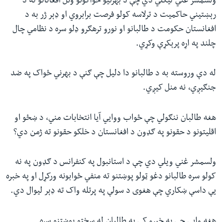
ولسمشر غني لیکلي دي چې د بهرنیو ځواکونو وتل افغانانو ته د
رېښتیني حاکمیت د ترلاسه کولو فرصت برابروي او ډېر ژر به د
افغانستان حکومت د طالبانو او نورو ترهګرو ډلو سره د نظامي چال
چلند په اړه پرېکړې وکړي.
له دې وروسته به د طالبانو دا دلیل چې ګنې د بهرني ځواک په ضد
جنګیږي،‌ نه منل کیږي.
هغه طالبان ننګولي چې ځواب ووایي آیا انتخابات مني، د ښځو او
اقلیتونو د حقونو په ګډون د افغانستان د خلکو حقونو ته ژمن دي؟
ولسمشر غني ویلي دي چې د استانبول په کنفرانس د ګډون په نه
کولو سره طالبانو دغو ټولو پوښتنو ته منفي ځوابونه ورکړل او په خبره
یې داسې ښکاري چې هغوی د سولې په پرتله واک ته ډېر لیوال دي.
هغه وايي چې په خبرو کې به طالبان له سختو پوښتنو سره