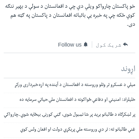
خو پاکستان چارواکو ویلي دي چې د افغانستان د سولې د بهیر ننګه
کوي ځکه چې په خبره یې باثباته افغانستان د پاکستان په ګټه هم
دی.
شریک کول
Follow us
اړوند
میلي د عسکرو تر وتلو وروسته د افغانستان د آینده په اړه خبرداری ورکړ
خلیلزاد: امنیتي ‌او دفاعي ځواکونه د افغانستان ملي حیاتي سرمایه ده
پر لښکرګاه د طالبانو برید پر شا تمبول شوی، ګڼې کورنۍ بېځایه شوي ـ چارواکي
غني طالبانو ته: تر دې وروسته ملي پرېکړې دولت او افغان ولس کوي