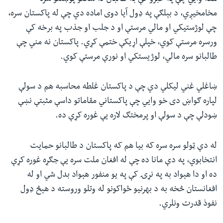
مخامخیږي، د بېلګې په ډول آیا دوی اماده دي چې له پاکستان سره،‌
چې لوژستیکي او مالي مرستې او د جلب او جذب په برخه کې
ورسره مرستې کوي، خپلې اړیکې ختمې کړي. پاکستان نه مني چې
طالبانو سره مالي، لوژیستکي او نورې مرستې کوي.
ښاغلي غني لیکلي دي‌ چې د پاکستان غلطه محاسبه هم د سولې
لپاره ګواښ دی خو وايي چې پاکستاني مقاماتو داسې مثبتې نښې
ښودلې چې د سولې او پرمختګ لاره یې غوره کړې ده.
له دې ټولو سره سره که بیا هم که پاکستان د طالبانو حمایت
انتخابوي، په دې مانا ده چې له افغان ملت سره یې جګړه غوره کړې
ده او دا هېواد به په نړۍ کې په یو منفور هېواد بدل شي او له
افغانستان څخه به د بهرنیو ځواکونو له وتلو وروسته د هېڅ ډول
نفوذ قدرت ونلري.