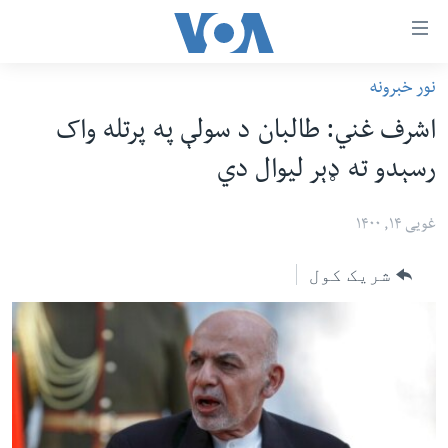
اس
نور خبرونه
سي
کورپاڼه
اشرف غني: طالبان د سولې په پرتله واک
ړ
افغانستان
رسېدو ته ډېر لیوال دي
تصالات
سیمه
صلي
امریکا
غویی ۱۴, ۱۴۰۰
تن
نړۍ
ه
شریک کول
ښځې او نجونې
اړ
ئ
ځوانان
مومي
د بیان ازادي
ارښود
روغتیا
ه
سرمقاله
اړ