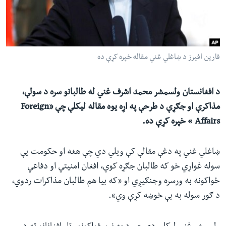
ئ
له مونږ سره په تماس کې پاتې شئ
ټون
ای
ه
فارین افیرز د ښاغلي غني مقاله خپره کړې ده
ژبې
اړ
ئ
د افغانستان ولسمشر محمد اشرف غني له طالبانو سره د سولې،
مذاکرې او جګړې د طرحې په اړه یوه مقاله لیکلې چې «Foreign
Affairs » خپره کړې ده.
ښاغلي غني په دغې مقالې کې ویلي دي چې هغه او حکومت یې
سوله غواړي خو که طالبان جګړه کوي، افغان امنیتي او دفاعي
ځواکونه به ورسره وجنګیږي او «که بیا هم طالبان مذاکرات ردوي،
د ګور سوله به یې خوښه کړې وي».