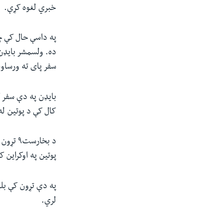
خبري لغوه کړې.
په داسې حال کې چې
ده. ولسمشر بایډن 
سفر پای ته ورساوه
کال کې د پوتین له
د بخار
پوتین په اوکراین 
په دې تړون کې بلغا
لري.