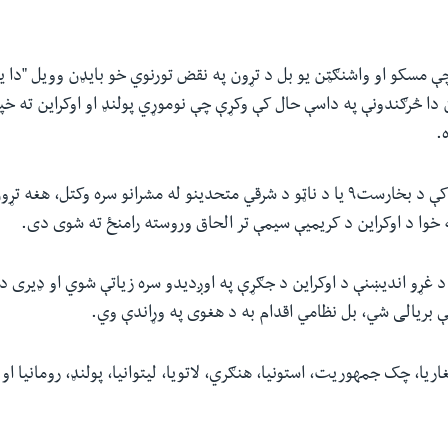
 مسکو او واشنګټن یو بل د تړون په نقض تورنوي خو بایډن وویل "دا یوه
دا څرګندونې په داسې حال کې وکړې چې نوموړي پولنډ او اوکراین ته خ
.
 خوا د اوکراین د کریمیې سیمې تر الحاق وروسته رامنځ ته شوی دی.
ست۹ تړون د غړو اندیښنې د اوکراین د جګړې په اوږدیدو سره زیاتې شوي او ډیری د
کې بریالی شي، بل نظامي اقدام به د هغوی په وړاندې وي.
ریا، چک جمهوریت، استونیا، هنګري، لاتویا، لیتوانیا، پولنډ، رومانیا او