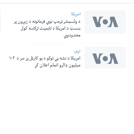
امریکا
د ولسمشر ټرمپ نوي فرمانونه د زېږون پر
بنسټ د امریکا د تابعیت ترلاسه کول
محدودوي
نړۍ
امریکا د نشه یي توکو د یو کارټل پر سر د ۱۰۲
میلیون ډالرو انعام اعلان کړ
له مونږ سره په تماس کې پاتې شئ
ری