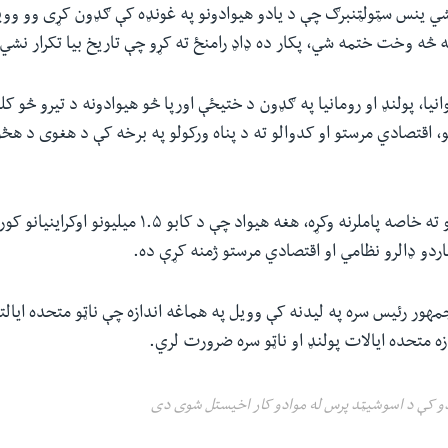
شي ینس سټولټنبرګ چې د یادو هیوادونو په غونډه کې ګډون کړی وو وویل
 څه وخت ختمه شي، پکار ده ډاډ رامنځ ته کړو چې تاریخ بیا تکرار نشي.
نیا، پولنډ او رومانیا په ګډون د ختیځې اورپا څو هیوادونه د تیرو څو کل
و، اقتصادي مرستو او کدوالو ته د پناه ورکولو په برخه کې د هغوی د هڅو
بایډن د پولنډ هڅو ته خاصه پاملرنه وکړه، هغه هیواد چې د کا
جمهور رئیس سره په لیدنه کې وویل په هماغه اندازه چې ناټو متحده ایال
ازه متحده ایالات پولنډ او ناټو سره ضرورت لري.
و کې د اسوشیټد پرس له موادو کار اخیستل شوی دی