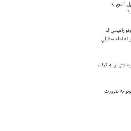
:" موږ نه
"
ونو راهیسې له
 له امله ستایلي
بو ۱.۵ میلیونو اوکراینیانو کوربه دی او له کیف
تونو ته ضرورت