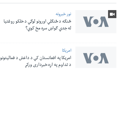
نور خبرونه
څنګه د ځنګلي اورونو لوګي د خلکو روغتیا
له مونږ سره په تماس کې پاتې شئ
له جدي ګواښ سره مخ کوي؟
امریکا
ژبې
امریکا په افغانستان کې د داعش د فعالیتونو
د تداوم په اړه خبرداری ورکړ
معلومات
نورې ژبې
اړیکې
صدای امریکا د
زموږ په اړه
ډیوه راډیو
٥٠٨ ماده
VOA English