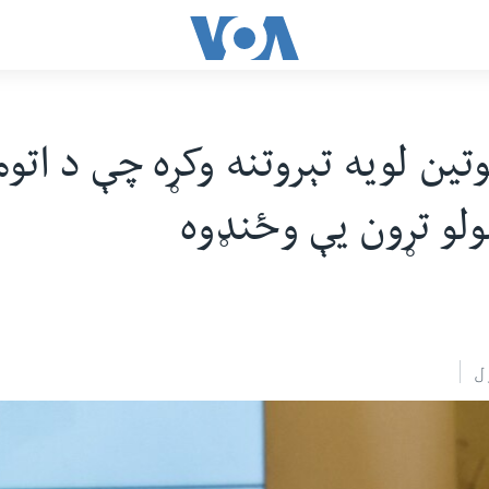
وتین لویه تېروتنه وکړه چې د اتو
لو تړون یې وځنډوه
ل