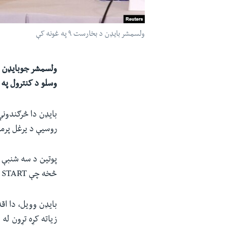
ولسمشر بایډن د بخارست ۹ په غونه کې
وسلو د کنترول په 
بایډن دا څرګندونې
روسیې د یرغل پرم
پوتین د سه شنبې ل
څخه چې
 START
بایډن وویل، دا اقد
زیاته کړه تړون له