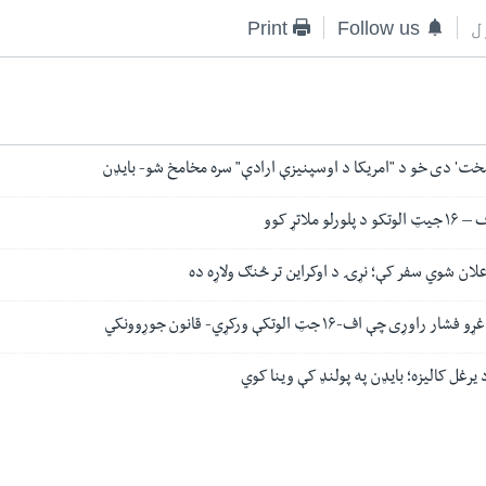
ل
Follow us
Print
سخت' دی خو د "امریکا د اوسپنیزې ارادې" سره مخامخ شو- بایډن
 ملاتړ کوو
علان شوي سفر کې؛ نړۍ د اوکراین تر څنګ ولاړه ده
 چې اف-۱۶ جټ الوتکې ورکړي- قانون جوړوونکي
 یرغل کالیزه؛ بایډن په پولنډ کې وینا کوي