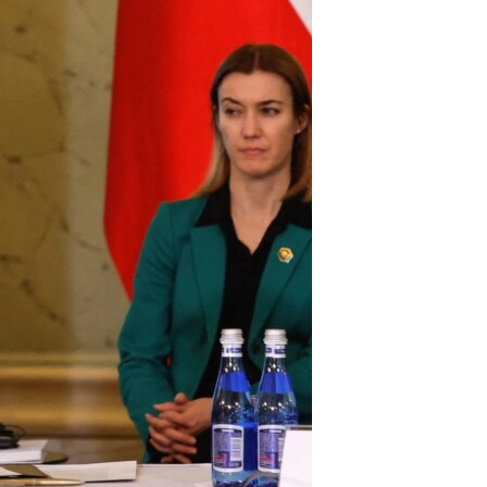
ئ
ټون
ای
ه
اړ
ئ