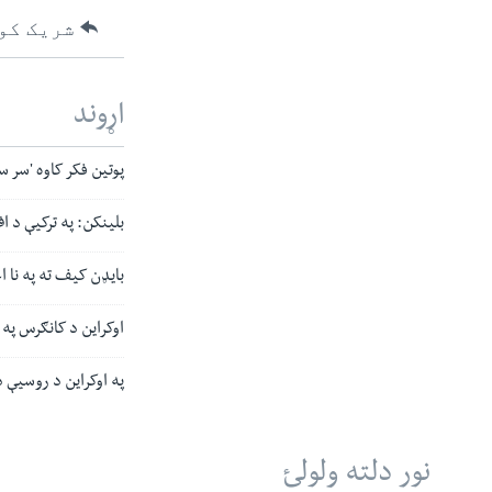
شریک کو
اړوند
پوتین فکر کاوه 'سر 
بلینکن: په ترکیې د اف – ۱۶ جیټ الوتکو د پلورلو
بایډن کیف ته په نا ا
اوکراین د کانګرس په غړو فشار راوړی
په اوکراین د روسیې د
نور دلته ولولئ