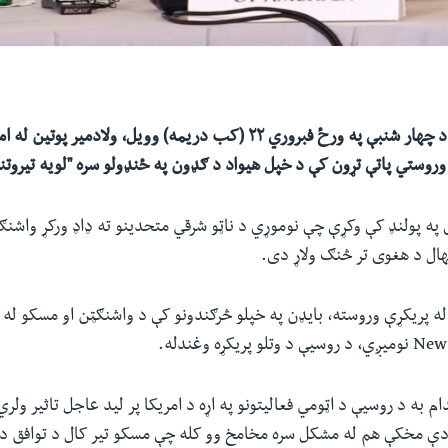
ولسمشر جوبایډن د چهار شنبې په ورځ فبروري ۲۲ (کب دریمه) وویل، ولادمی
وروستي پاتې تړون کې د خپل هیواد د ګډون په ځنډولو سره "لویه تیروتن
 په پولنډ کې وکړې چې نوموړي د ناټو شرقي متحدینو ته ډاډ ورکړ واشنګټ
هال د هغوی تر څنګ ولاړ دی.
ه پریکړې وروسته، بایډن په خپلو څرګندونو کې د واشنګټن او مسکو له ا
New
نومیږي، د روسیې د وتلو پریکړه وغندله.
ام به د روسیې د اټومي فعالیتونو په اړه د امریکا پر لید عاجل تاثیر ولر
 دې مخکې هم له مشکل سره مخامخ وو کله چې مسکو تیر کال د توافق د س