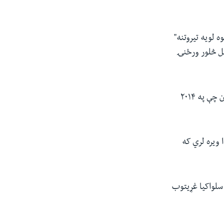
 لویه تیروتنه"
پل څلور ورځنۍ
بایډن په دې سفر کې د بخارست۹ یا د ناټو د شرقي متحدینو له مشرانو سره وکتل، هغه تړون چې په ۲۰۱۴
ا ویره لري که
 سلواکیا غړیتوب