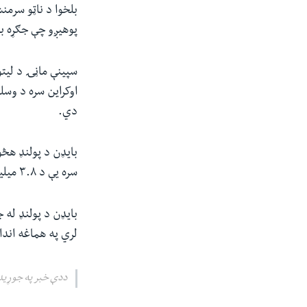
بلخوا د ناټو سرمن
پوهیږو چې جګړه به
سپینې ماڼۍ د لیتوا
اوکراین سره د وسل
دي.
سره یې د ۳.۸ میلیاردو ډالرو نظامي ‌او اقتصادي مرستو ژمنه کړې ده.
بایډن د پولنډ له 
لري‌ په هماغه اند
ددې خبر په جوړید