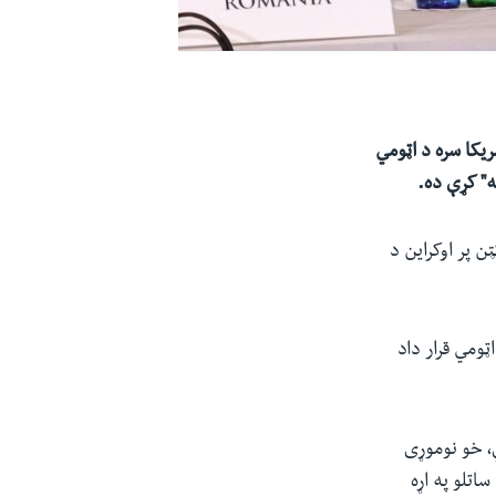
ر پوتین له امریکا سره د اټومي
ه" کړې ده.
ن پر اوکراین د
ټومي قرار داد
ي، خو نوموړی
اتلو په اړه