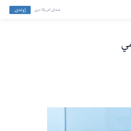
ژوندۍ
صدای امریکا دری
مي