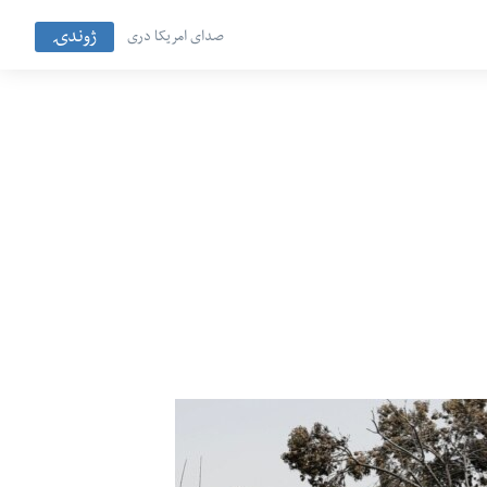
ژوندۍ
صدای امریکا دری