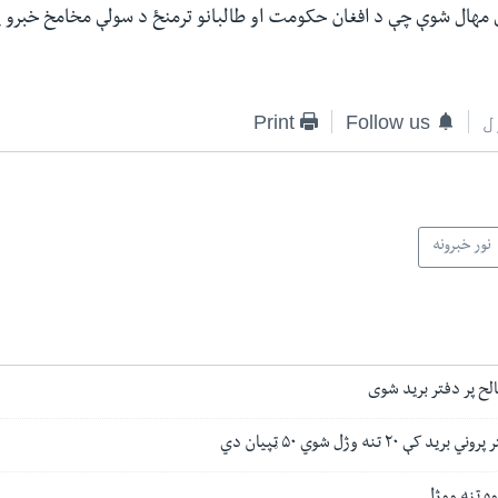
 مهال شوې چې د افغان حکومت او طالبانو ترمنځ د سولې مخامخ خبرو پی
ل
Follow us
Print
نور خبرونه
الح پر دفتر برید شوی
 ۲۰ تنه وژل شوي ۵۰ ټپیان دي
وه تنه ووژل