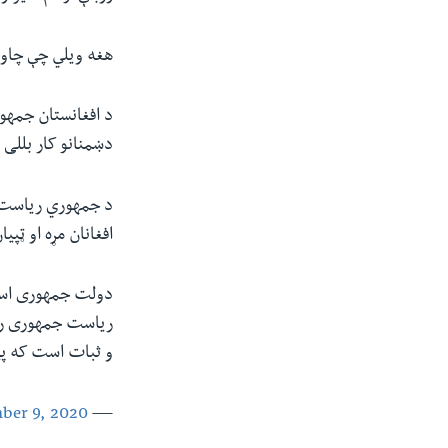
هغه ویلي چې چاود
د افغانستان جمهور
دښمنانو کار بللی 
د جمهوري ریاست و
افغانان مړه او ټپ
دولت جمهوری اسلا
ریاست جمهوری را 
و ثبات است که پی
ber 9, 2020
— Sediq Sediqqi (@SediqSediqqi)