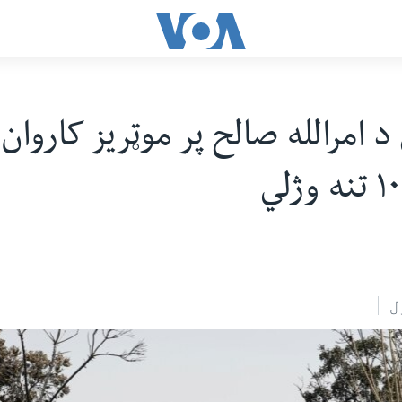
د امرالله صالح پر موټریز کاروان
ل