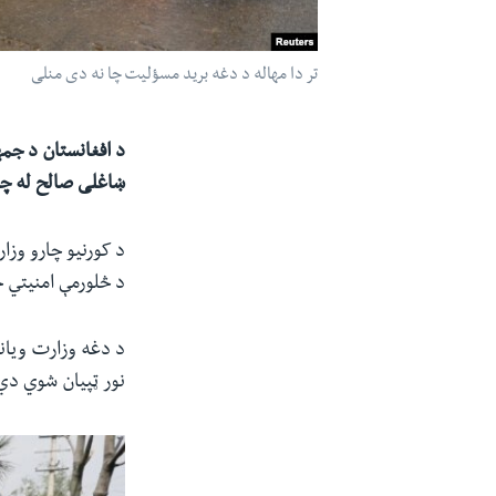
تر دا مهاله د دغه برید مسؤلیت چا نه دی منلی
د افغانستان د جمه
ښاغلی صالح له چا
د څلورمې امنیتي 
نور ټپیان شوي دي