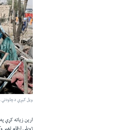
ویل کیږي د چاودنې ز
ارین زیاته کړې په
ژوبلې ارقام تغیر و