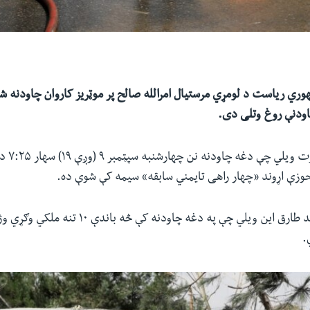
وري ریاست د لومړي مرستیال امرالله صالح پر موټریز کاروان چاودنه ش
ودنې روغ وتلی دی.
د کورنیو چ
حوزې اړوند «چهار راهی تایمني سابقه» سیمه کې شوې ده.
.