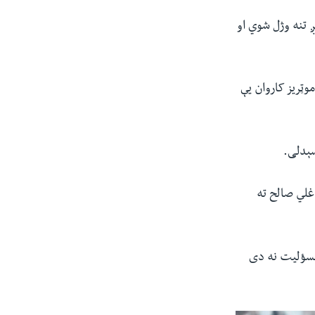
 تنه وژل شوي او
وټریز کاروان یې
سېدلی.
غلي صالح ته
 مسؤلیت نه دی