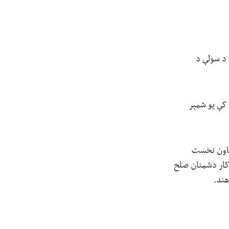
 د سولې د
کې یو شمېر
معاون نخست
کار دشمنان صلح
هند.