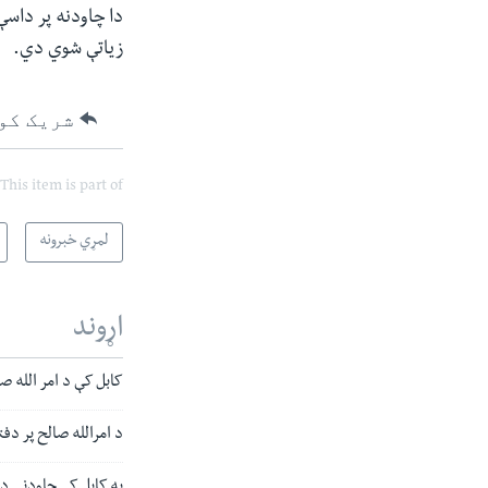
دا چاودنه پر داسې
زیاتې شوي دي.
شریک کو
This item is part of
لمړي خبرونه
اړوند
کابل کې د امر الله ص
د امرالله صالح پر دفتر پروني برید کې
په کابل کې چاودنې د