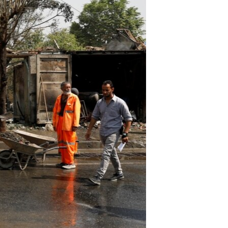
ئ
ټون
ای
ه
اړ
ئ