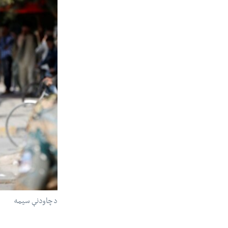
د چاودنې سیمه