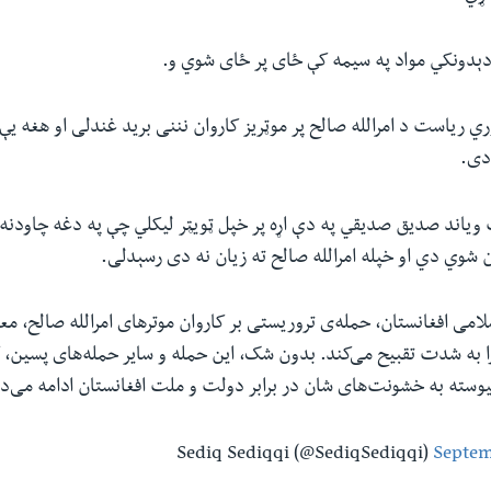
ېدونکي مواد په سیمه کې ځای پر ځای شوي و.
ي ریاست د امرالله صالح پر موټریز کاروان نننی برید غندلی او هغه یې
دی.
یاند صدیق صدیقي په دې اړه پر خپل ټویټر لیکلي چې په دغه چاودنه 
یان شوي دي او خپله امرالله صالح ته زیان نه دی رسېدلی.
می افغانستان، حمله‌ی تروریستی بر کاروان موترهای امرالله صالح، 
به شدت تقبیح می‌کند. بدون شک، این حمله و سایر حمله‌های پسین، 
وسته به خشونت‌های شان در برابر دولت و ملت افغانستان ادامه می‌د
Septem