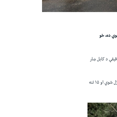
وې ده، خو
ارو وزارت ویلي چې دغه چاودنه نن چهارشنبه سپټمبر ۹ (وږې ۱۹) سهار ۷:۲۵ دقیقې د کابل ښار
د دغه وزارت ویاند طارق این ویلي چې په دغه چاودنه کې څه باندې ۱۰ تنه ملکي وګړي وژل شوي او ۱۵ تنه