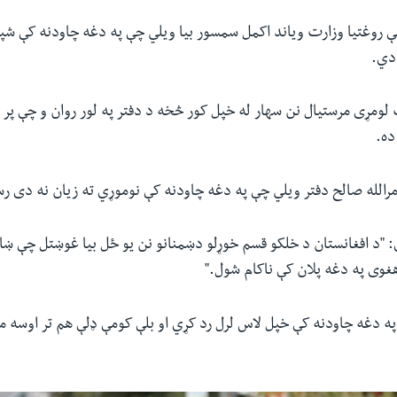
ې روغتیا وزارت ویاند اکمل سمسور بیا ویلي چې په دغه چاودنه کې شپږ
مړی مرستیال نن سهار له خپل کور څخه د دفتر په لور روان و چې پر م
ده.
رالله صالح دفتر ویلي چې په دغه چاودنه کې نوموړي ته زیان نه دی ر
ې: "د افغانستان د خلکو قسم خوړلو دښمنانو نن یو ځل بیا غوښتل چې ښا
غوی په دغه پلان کې ناکام شول."
 په دغه چاودنه کې خپل لاس لرل رد کړي او بلې کومې ډلې هم تر اوسه