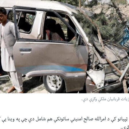
یات قربانیان ملکي وګړي دي.
 ټپیانو کې د امرالله صالح امنیتي ساتونکي هم شامل دي چې په وینا یې
کړي.