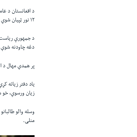
د افغانستان د عام
۱۲ نور ټپیان شوي دي.
د جمهوري ریاست لو
دغه چاودنه شوې 
پر همدې مهال د ام
یاد دفتر زیاته کړ
زیان ورسوي، خو ه
وسله والو طالبانو
منلی.