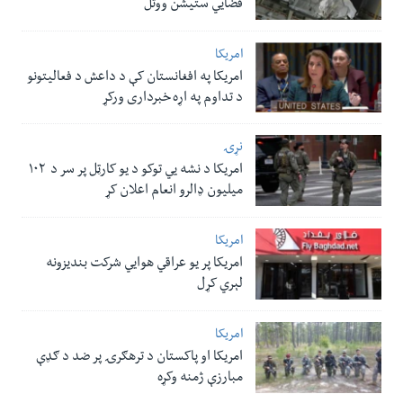
فضایي ستیشن ووتل
امریکا
امریکا په افغانستان کې د داعش د فعالیتونو
د تداوم په اړه خبرداری ورکړ
نړۍ
امریکا د نشه یي توکو د یو کارټل پر سر د ۱۰۲
میلیون ډالرو انعام اعلان کړ
امریکا
امریکا پر یو عراقي هوایي شرکت بندیزونه
لېري کړل
امریکا
امریکا او پاکستان د ترهګرۍ پر ضد د ګډې
مبارزې ژمنه وکړه