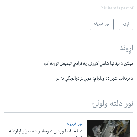
This item is part of
نړۍ
نور خبرونه
اړوند
میګن د برتانیا شاهي کورنۍ په نژادي‌ تبعیض تورنه کړه
د بریتانیا شهزاده ویلیام: مونږ نژادپالونکي نه یو
نور دلته ولولئ
نور خبرونه
د ناسا فضانوردان د وسایلو د نصبولو لپاره له