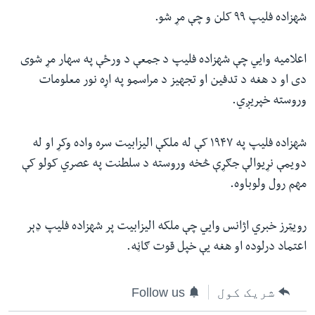
شهزاده فلیپ ۹۹ کلن و چې مړ شو.
اعلامیه وايي چې شهزاده فلیپ د جمعې د ورځې په سهار مړ شوی
دی او د هغه د تدفین او تجهیز د مراسمو په اړه نور معلومات
وروسته خپریږي.
شهزاده فلیپ په ۱۹۴۷ کې له ملکې الیزابیت سره واده وکړ او له
دویمې نړیوالې جګړې څخه وروسته د سلطنت په عصري کولو کې
مهم رول ولوباوه.
رویټرز خبري اژانس وايي چې ملکه الیزابیت پر شهزاده فلیپ ډېر
اعتماد درلوده او هغه یې خپل قوت ګاڼه.
شریک کول
Follow us