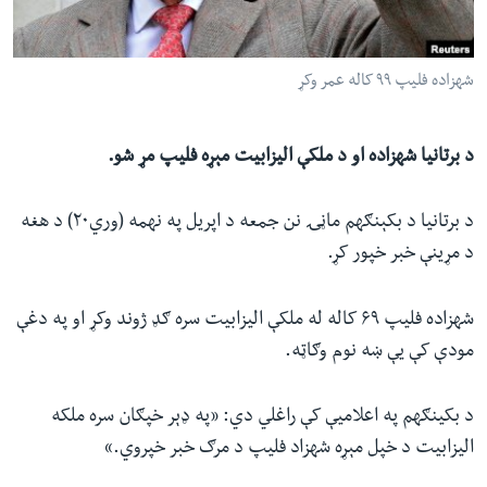
ئ
له مونږ سره په تماس کې پاتې شئ
ټون
شهزاده فلیپ ۹۹ کاله عمر وکړ
ای
ه
ژبې
اړ
د برتانیا شهزاده او د ملکې الیزابیت مېړه فلیپ مړ شو.
ئ
د برتانیا د بکېنګهم ماڼۍ نن جمعه د اپریل په نهمه (وري۲۰) د هغه
د مړینې خبر خپور کړ.
شهزاده فلیپ ۶۹ کاله له ملکې الیزابیت سره ګډ ژوند وکړ او په دغې
مودې کې یې ښه نوم وګاټه.
د بکینګهم په اعلامیې کې راغلي دي: «په ډېر خپګان سره ملکه
الیزابیت د خپل مېړه شهزاد فلیپ د مرګ خبر خپروي.»