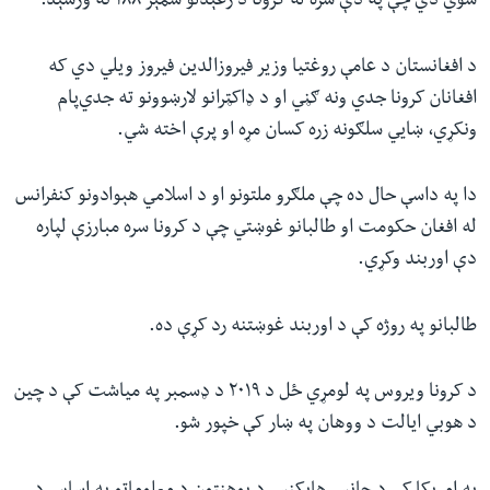
شوي‌ دي چې په دې سره له کرونا د رغېدلو شمېر ۱۸۸ ته ورسېد.
د افغانستان د عامې روغتیا وزیر فیروزالدین فیروز ویلي دي که
افغانان کرونا جدي ونه ګڼي او د ډاکټرانو لارښوونو ته جدي‌پام
ونکړي، ښايي سلګونه زره کسان مړه او پرې اخته شي.
دا په داسې حال ده چې ملګرو ملتونو او د اسلامي هېوادونو کنفرانس
له افغان حکومت او طالبانو غوښتي چې د کرونا سره مبارزې لپاره
دې اوربند وکړي.
طالبانو په روژه کې د اوربند غوښتنه رد کړې ده.
د کرونا ویروس په لومړي ځل د ۲۰۱۹ د ډسمبر په میاشت کې د چین
د هوبي‌ ایالت د ووهان په ښار کې خپور شو.