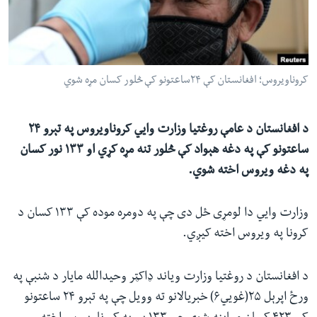
ئ
له مونږ سره په تماس کې پاتې شئ
ټون
ای
ه
کروناویروس؛ افغانستان کې ۲۴ساعتونو کې څلور کسان مړه شوي
ژبې
اړ
ئ
د افغانستان د عامې روغتیا وزارت وايي کروناویروس په تېرو ۲۴
ساعتونو کې په دغه هېواد کې څلور تنه مړه کړي‌ او ۱۳۳ نور کسان
په دغه ویروس اخته شوي.
وزارت وايي دا لومړی ځل دی چې په دومره موده کې ۱۳۳ کسان د
کرونا په ویروس اخته کیږي.
د افغانستان د روغتیا وزارت ویاند ډاکټر وحیدالله مایار د شنبې په
ورځ اپرېل ۲۵(غويي۶) خبریالانو ته وویل چې په تېرو ۲۴ ساعتونو