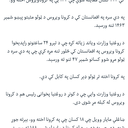
کې ۴۲۳ کسان معاینه شوي‌ چې ۱۳۳ یې په کروناویروس اخته وو.
په دې سره په افغانستان کې د کرونا ویروس د ټولو مثبتو پېښو شمېر
۱۴۶۳ تنه ورسېد.
د روغتیا وزارت ویاند زیاته کړه چې د تېرو ۲۴ ساعتونو راپدېخوا
کرونا ویروس په افغانستان کې څلور تنه مړه کړي چې په دې سره د
ټولو مړو شوو کسانو شمېر ۴۷ تنو ته ورسېد.
په کرونا اخته تر ټولو ډېر کسان په کابل کې دي.
د روغتیا وزارت وايي‌ چې د کونړ د روغتیا پخوانی رئیس هم د کرونا
ویروس له کبله مړ شوی دی.
ښاغلي مایار وویل چې ۱۸ کسان چې په کرونا اخته وو، بېرته جوړ