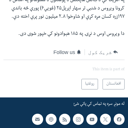
په امریکا کې د جانس هاپکنس د پوهنتون د معلوماتو په اساس د
کرونا ویروس د شنبې تر سهار اپریل۲۵ (غويي۶) پورې څه باندې
۱۹۷زره کسان مړه کړي او شاوخوا ۲.۸ میلیون نور پرې اخته دي.
دا ویروس اوس د نړۍ په ۱۸۵ هېوادونو کې خپور شوی دی.
شریک کول
Follow us
This item is part of
افغانستان
روغتیا
له مونږ سره په تماس کې پاتې شئ