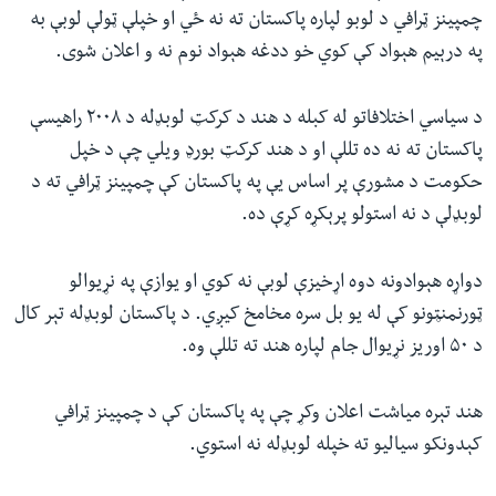
چمپینز ټرافي‌ د لوبو لپاره پاکستان ته نه ځي او خپلې ټولې لوبې به
په درېیم هېواد کې کوي خو ددغه هېواد نوم نه و اعلان شوی.
د سیاسي اختلافاتو له کبله د هند د کرکټ لوبډله د ۲۰۰۸ راهیسې
پاکستان ته نه ده تللې او د هند کرکټ بورډ ویلي چې د خپل
حکومت د مشورې پر اساس یې په پاکستان کې چمپینز ټرافي ته د
لوبډلې د نه استولو پرېکړه کړې ده.
دواړه هېوادونه دوه اړخیزې لوبې نه کوي او یوازې په نړیوالو
ټورنمنټونو کې له یو بل سره مخامخ کیږي. د پاکستان لوبډله تېر کال
د ۵۰ اوریز نړیوال جام لپاره هند ته تللې وه.
هند تېره میاشت اعلان وکړ چې په پاکستان کې د چمپینز ټرافي
کېدونکو سیالیو ته خپله لوبډله نه استوي.