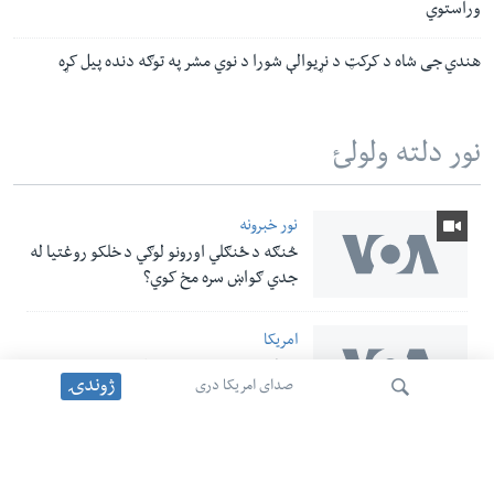
وراستوي
هندي جی شاه د کرکټ د نړیوالې شورا د نوي مشر په توګه دنده پیل کړه
نور دلته ولولئ
نور خبرونه
څنګه د ځنګلي اورونو لوګي د خلکو روغتیا له
جدي ګواښ سره مخ کوي؟
امریکا
د ولسمشر ټرمپ نوي فرمانونه د زېږون پر
ژوندۍ
صدای امریکا دری
بنسټ د امریکا د تابعیت ترلاسه کول
محدودوي
نور خبرونه