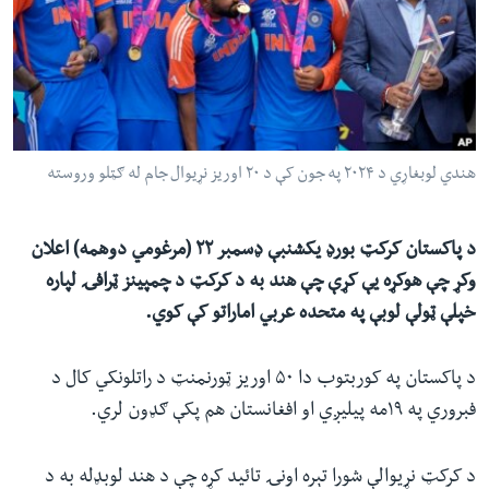
ئ
له مونږ سره په تماس کې پاتې شئ
ټون
ای
ه
ژبې
اړ
هندي لوبغاړي د ۲۰۲۴ په جون کې د ۲۰ اوریز نړیوال جام له ګټلو وروسته
ئ
د پاکستان کرکټ بورډ یکشنبې ډسمبر ۲۲ (مرغومي دوهمه) اعلان
وکړ چې هوکړه یې کړې چې هند به د کرکټ د چمپینز ټرافۍ لپاره
خپلې ټولې لوبې په متحده عربي اماراتو کې کوي.
د پاکستان په کوربتوب دا ۵۰ اوریز ټورنمنټ د راتلونکي کال د
فبروري په ۱۹مه پیلیږي او افغانستان هم پکې ګډون لري.
د کرکټ نړیوالې شورا تېره اونۍ تائید کړه چې د هند لوبډله به د