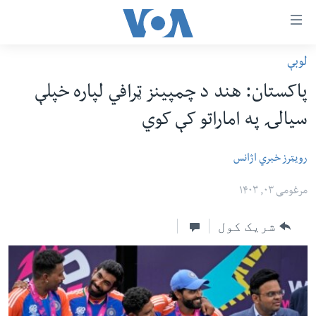
اس
لوبې
سي
کورپاڼه
پاکستان: هند د چمپینز ټرافي لپاره خپلې
ړ
افغانستان
سیالۍ په اماراتو کې کوي
تصالات
سیمه
صلي
امریکا
رویټرز خبري اژانس
تن
نړۍ
ه
مرغومی ۰۳, ۱۴۰۳
ښځې او نجونې
اړ
شریک کول
ئ
ځوانان
مومي
د بیان ازادي
ارښود
روغتیا
ه
سرمقاله
اړ