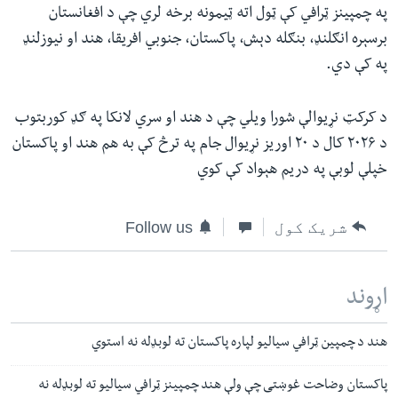
په چمپینز ټرافي کې ټول اته ټیمونه برخه لري چې د افغانستان
برسېره انګلنډ، بنګله دېش، پاکستان، جنوبي افریقا، هند او نیوزلنډ
په کې دي.
د کرکټ نړیوالې شورا ویلي چې د هند او سري لانکا په ګډ کوربتوب
د ۲۰۲۶ کال د ۲۰ اوریز نړیوال جام په ترڅ کې به هم هند او پاکستان
خپلې لوبې په دریم هېواد کې کوي
شریک کول
Follow us
اړوند
هند د چمپین ټرافي سیالیو لپاره پاکستان ته لوبډله نه استوي
پاکستان وضاحت غوښتی چې ولې هند چمپینز ټرافي سیالیو ته لوبډله نه