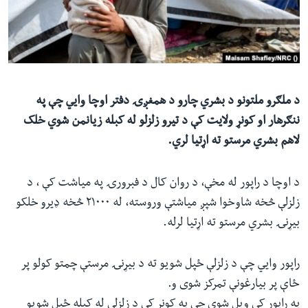
ئ
له مونږ سره په تماس کې پاتې شئ
ټون
ای
ه
ژبې
اړ
د ملګرو ملتونو د بشري چارو د همغږۍ دفتر اوچا وایي چې په
ئ
ننګرهار او کونړ ولایت کې د تیرو زلزلو له کبله زیانمن شوي خلک
لاهم بشري مرستو ته اړتیا لري.
د اوچا د راپور له مخې، د روان کال د فبرورۍ په میاشت کې ، د
زلزلې څخه شاوخوا شپږ میاشتې وروسته، له ۲۱۰۰۰ څخه ډیرو خلکو
بیړنۍ بشري مرستو ته اړتیا لرله.
راپور وايي چې د زلزلې ځپل شویو ته د بیړنۍ مرستې چمتو کولو پر
ځاې پر بیارغونې تمرکز شوی و.
په راپور کې ویل شوي چې په کونړ کې د زلزلې له کبله ځپل شویو