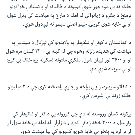
خلکو ته یې دوه جوړ شوي کمپونه د طالبانو او پاکستاني ځواکونو
ترمنځ د جګړو د زیاتوالي له امله د مارچ په میاشت کې وتړل شول،
او بې ځایه شوې کورنۍ خپلو اصلي سیمو ته لیږدول شوي.
د افغانستان د کونړ او ننګرهار په ولایتونو کې تېرکال د سپتمبر په
میاشت کې شدیده زلزله وشوه چې له کبله یې ۲۲۰۰ کسان مړه شول
او او ۳۶۰۰ نور ټپیان شول. ملګري ملتونه لسګونه زره خلک بې کوره
او بې سرپناه شوي دي.
د تلفاتو سربېره، زلزلې پراخه ویجاړي رامنځته کړې چې د ۳ میلیونو
خلکو ژوند یې اغېزمن کړې.
زرګونه کسان وروسته له دې چې کورونه يې د کنر او ننګرهار کې
ونړېدل، د ۳۰۰۰ څخه زیاتې کورنۍ د زلزلې له امله بې ځایه شول او
لږ تر لږه په پنځو بې ځایه شویو کمپونو کې بیا مېشت شوو.