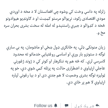
زلزله په داسې وخت کې وشوه چې افغانستان لا د مخه د اوږدې
مودې اقتصادی رکود، نړیوالو مرستو کمښت او د ګاونډیو هیوادونو
څخه د کډوالو د جبري راستنېدو له امله له سخت بشری بحران سره
مخ و.
زیان منونکی ډلې، په ځانګړی ډول ښځې او ماشومان، په بې ساري
توگه د ستونزو بار وړي او اساسی روغتیايي خدماتو ته محدود
لاسرسې لري. که څه هم په ننګرهار او کونړ کې د ژوند ژغورنې
عاجلې اړتیاوې د اضطراری حالت په پرتله کمې شوې دي، خو په
ټولیزه توگه بشری وضعیت لا هم جدي دی او د بیا رغونې لپاره
اړتیاوې لا هم پر ځاې دي.
شریک کول
Follow us