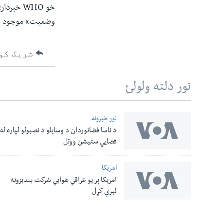
خو WHO خ
وضعیت» موجود 
شریک کو
نور دلته ولولئ
نور خبرونه
د ناسا فضانوردان د وسایلو د نصبولو لپاره له
له مونږ سره په تماس کې پاتې شئ
فضایي ستیشن ووتل
امریکا
امریکا پر یو عراقي هوایي شرکت بندیزونه
ژبې
لېري کړل