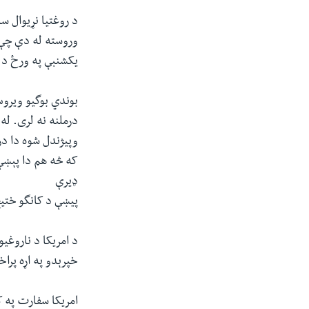
د روغتیا نړیوال 
یکشنبې په ورځ د ا
بوندي بوگیو ویروس
وپیژندل شوه دا د
که څه هم دا پېښې 
ډیرې
پیښې د کانگو ختی
د امریکا د ناروغی
خپرېدو په اړه پرا
امریکا سفارت په ک