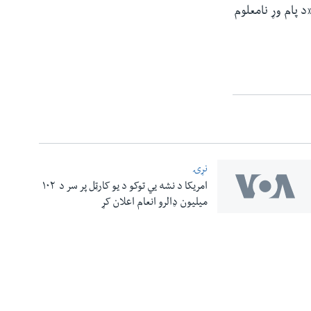
«د پام وړ نامعلوم
نړۍ
امریکا د نشه یي توکو د یو کارټل پر سر د ۱۰۲
میلیون ډالرو انعام اعلان کړ