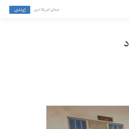
ژوندۍ
صدای امریکا دری
د