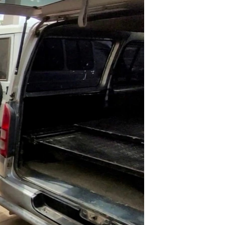
ئ
ټون
ای
ه
اړ
ئ