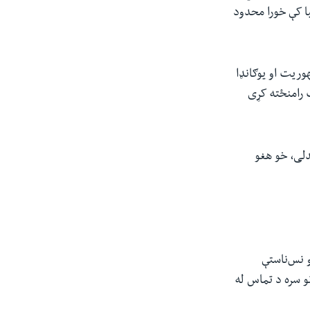
تیا کې خورا محدود
یک جمهوریت او یوګانډا
 رامنځته کړی
لی، خو هغو
و نس‌ناستې
نو سره د تماس له