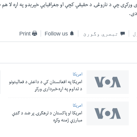
برداری ورکړی چې د ناروغۍ د حقیقي کچې او جغرافیایي خپرېدو په اړه لا هم 
دی.
ل
تبصرې وگورئ
Follow us
Print
امریکا
امریکا په افغانستان کې د داعش د فعالیتونو
د تداوم په اړه خبرداری ورکړ
امریکا
امریکا او پاکستان د ترهګرۍ پر ضد د ګډې
مبارزې ژمنه وکړه