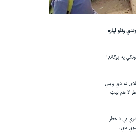
دي وتلو لپاره
نکي په یوګانډا
یلای نه دي ویلي
طر لا هم ټیټ
درې یې د خطر
 شوي دي.