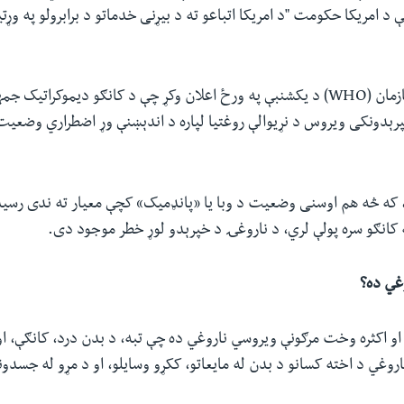
ې د امریکا حکومت "د امریکا اتباعو ته د بیړنی خدماتو د برابرولو په وړ
د روغتیا نړیوال سازمان (WHO) د یکشنبې په ورځ اعلان وکړ چې د کانګو دیموکرات
پرېدونکی ویروس د نړیوالې روغتیا لپاره د اندېښنې وړ اضطراري وضعیت
 که څه هم اوسنی وضعیت د وبا یا «پانډمیک» کچې معیار ته ندی رسید
 کانګو سره پولې لري، د ناروغۍ د خپرېدو لوړ خطر موجود دی.
وغي ده؟
ه او اکثره وخت مرګونې ویروسي ناروغي ده چې تبه، د بدن درد، کانګې، ا
اروغي د اخته کسانو د بدن له مایعاتو، ککړو وسایلو، او د مړو له جسدو