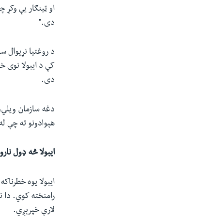
او ټینګار یې وکړ چ
دی."
کې د ایبولا نوی خ
دی.
دغه سازمان ویلي،
هېوادونو ته چې له
ایبولا څه ډول نار
ایبولا یوه خطرناک
رامنځته کوي. دا ن
لارې خپرېږي.