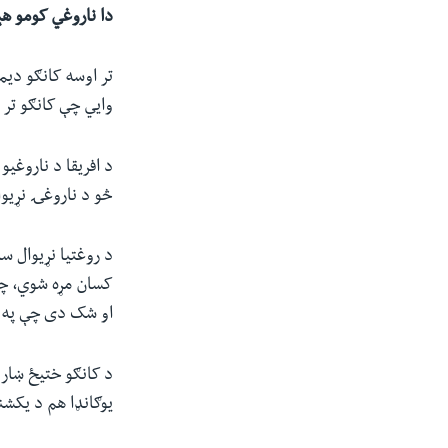
دا ناروغي کومو هې
تر اوسه کانګو دیم
وایي چې کانګو تر 
د افریقا د ناروغی
څو د ناروغۍ نړیو
او شک دی چې په 
یوګانډا هم د یکشن