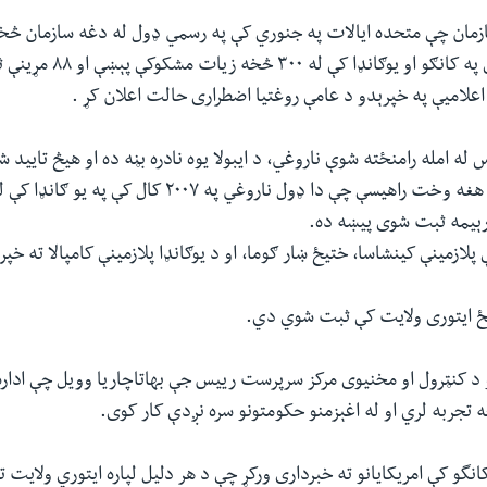
سازمان چې متحده ایالات په جنوري کې په رسمي ډول له دغه سازمان څخ
وروسته له دې چې په کانګو او یوګانډ
علاميې په خپرېدو د عامې روغتیا اضطراری حالت اعلان کړ .
 له امله رامنځته شوې ناروغي، د ایبولا یوه نادره بڼه ده او هیڅ تایید 
درملنه نه لری. له هغه وخت راهیسې چې دا ډول ناروغي په ۲۰۰۷ کال ک
رېیمه ثبت شوی پیښه ده.
پلازمینې کینشاسا، ختیځ ښار ګوما، او د يوګانډا پلازمینې کامپالا ته 
ځ ایتوری ولایت کې ثبت شوي دي.
و د کنټرول او مخنیوی مرکز سرپرست رییس جې بهاتاچاریا وویل چې اداره د
خه تجربه لري او له اغېزمنو حکومتونو سره نږدې کار کوی.
انگو کې امریکایانو ته خبرداری ورکړ چې د هر دلیل لپاره ایتوري ولایت ت