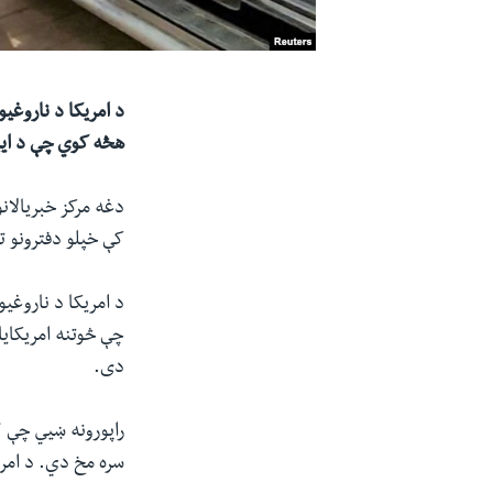
د امریکا د ناروغی
هڅه کوي چې د ایب
دغه مرکز خبریالان
کې خپلو دفترونو ته واس
د امریکا د ناروغی
چې څوتنه امریکایا
دی.
راپورونه ښیي چې 
سره مخ دي. د امری