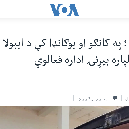
په کانګو او یوګانډا کې د ایبولا 
اره بیړنۍ اداره فعالوي
ل
تبصرې وگورئ