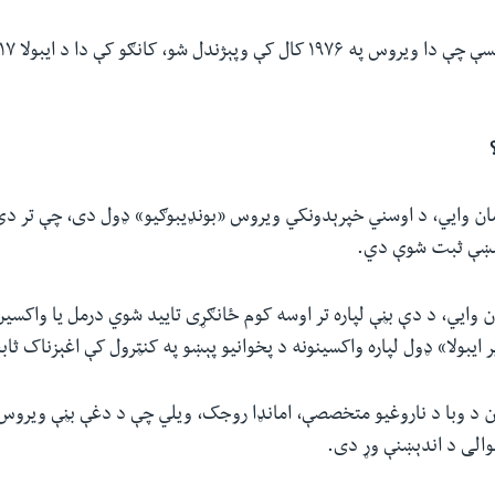
زمان وایي، د اوسني خپرېدونکي ویروس «بونډیبوګیو» ډول دی، چې تر دې
پېښې ثبت شوې دي.
وایي، د دې بڼې لپاره تر اوسه کوم ځانګړی تایید شوي درمل یا واکسین
 ایبولا» ډول لپاره واکسینونه د پخوانیو پېښو په کنټرول کې اغېزناک 
ن د وبا د ناروغیو متخصصې، امانډا روجک، ویلي چې د دغې بڼې ویروس 
والی د اندېښنې وړ دی.