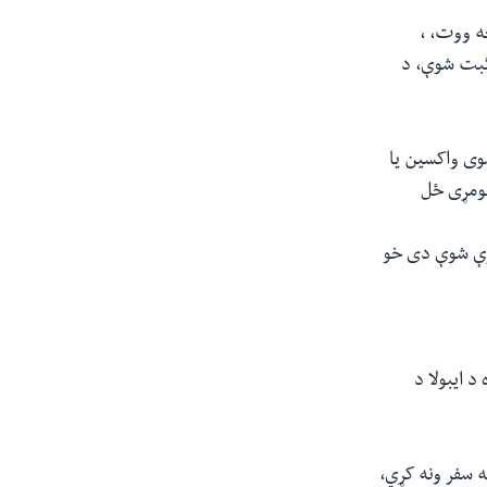
ه ووت، ،
ا کې له ۳۰۰ څخه زیات مشکوکې پېښې او ۸۸ مړینې ثبت شوې، د
شوی واکسین یا
ې په یو ګانډا کې لومړی ځل
خپرې شوې دی خو
 ایبولا د
ه سفر ونه کړي،