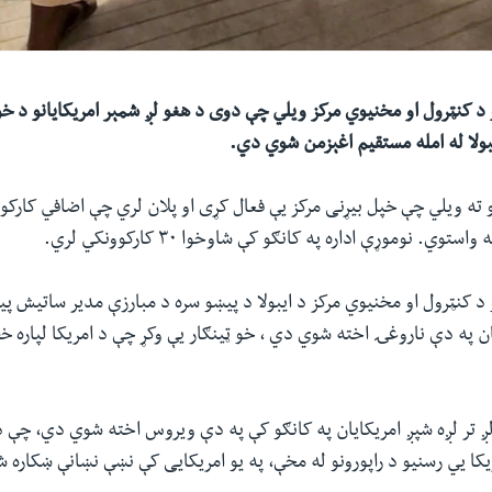
و د کنټرول او مخنیوي مرکز ویلي چې دوی د هغو لږ شمېر امریکایانو د خون
ولا له امله مستقیم اغېزمن شوي دي.
و ته ویلي چې خپل بیړنی مرکز يې فعال کړی او پلان لري چې اضافي کارکوو
توي. نوموړې اداره په کانګو کې شاوخوا ۳۰ کارکوونکي لري.
و د کنټرول او مخنیوي مرکز د ایبولا د پیښو سره د مبارزې مدیر ساتیش پ
ن په دې ناروغۍ اخته شوي دي ، خو ټینګار یې وکړ چې د امریکا لپاره خ
لږ تر لږه شپږ امریکایان په کانګو کې په دې ویروس اخته شوي دي، چې 
کا يي رسنیو د راپورونو له مخې، په یو امریکایی کې نښې نښانې ښکاره