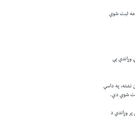
له هغه وخت راهیسې چې دا ویروس په ۱۹۷۶ کال کې وپېژندل شو، کانګو کې دا د ایبولا ۱۷مه ثبت شوې
 وړاندې یې
 نشته، په داسې
ثابت شوي دي.
پر وړاندې د