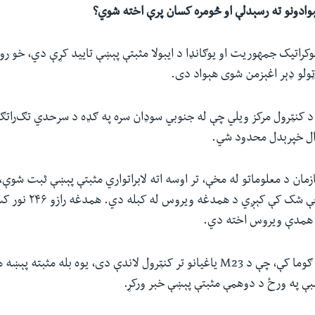
وادونو ته رسېدلې او څومره کسان پرې اخته شوي؟
وکراتیک جمهوریت او یوګانډا د ایبولا مثبتې پېښې تایید کړې دي، خو رو
ټولو ډېر اغېزمن شوی هېواد دی.
و د کنټرول مرکز ویلي چې له جنوبي سوډان سره په ګډه د سرحدي تګ‌راتګ 
ال خپرېدل محدود شي.
کسان مړه شوي، چې شک کې کېږ
همدې ویروس اخته دي.
د کانګو ختیځ ښار ګوما کې، چې د M23 یاغیانو تر کنټرول لاندې دی، یوه بله م
بې په ورځ د دوهمې مثبتې پېښې خبر ورکړ.