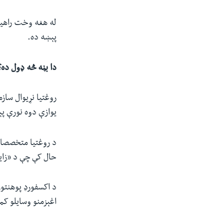
پېښه ده.
دا بڼه څه ډول ده؟
روغتیا نړیوال سا
یوازې دوه نورې 
د روغتیا متخصصان 
حال کې چې د «زایر
د اکسفورډ پوهنتو
اغېزمنو وسایلو کم