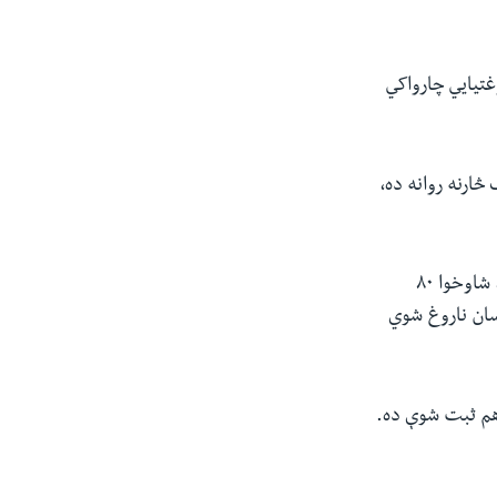
غتیايي چارواکي
څارنه روانه ده،
د روغتیا نړیوال سازمان د معلوماتو له مخې، تر اوسه اته لابراتواري مثبتې پېښې ثبت شوې، شاوخوا ۸۰
ي د همدغه ویروس له کبله دي. همدغه رازو ۲۴۶ نور کسان ناروغ شوي
ثبته پېښه هم ثبت شوې ده.