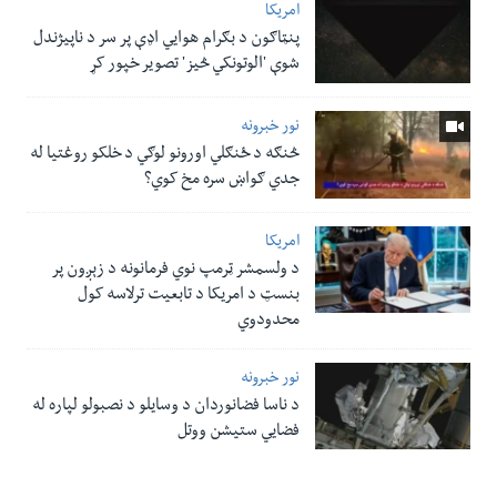
امریکا
پنټاګون د بګرام هوایي اډې پر سر د ناپيژندل
شوې 'الوتونکي څيز' تصویر خپور کړ
نور خبرونه
څنګه د ځنګلي اورونو لوګي د خلکو روغتیا له
جدي ګواښ سره مخ کوي؟
امریکا
د ولسمشر ټرمپ نوي فرمانونه د زېږون پر
بنسټ د امریکا د تابعیت ترلاسه کول
محدودوي
نور خبرونه
د ناسا فضانوردان د وسایلو د نصبولو لپاره له
فضایي ستیشن ووتل