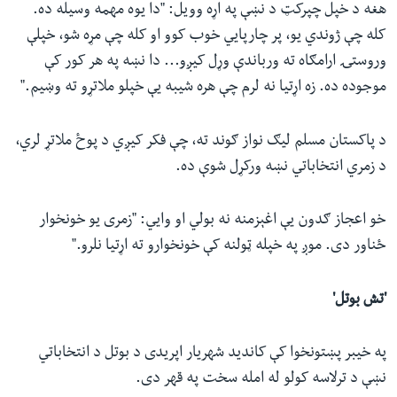
هغه د خپل چپرکټ د نښې په اړه وویل: "دا یوه مهمه وسیله ده.
کله چې ژوندي یو، پر چارپايي خوب کوو او کله چې مړه شو، خپلې
وروستۍ ارامګاه ته ورباندې وړل کیږو... دا نښه په هر کور کې
موجوده ده. زه اړتیا نه لرم چې هره شیبه یې خپلو ملاتړو ته وښیم."
د پاکستان مسلم لیګ نواز ګوند ته، چې فکر کیږي د پوځ ملاتړ لري،
د زمري انتخاباتي نښه ورکړل شوې ده.
خو اعجاز ګدون یې اغېزمنه نه بولي او وايي: "زمری یو خونخوار
ځناور دی. موږ په خپله ټولنه کې خونخوارو ته اړتیا نلرو."
'تش بوتل'
په خیبر پښتونخوا کې کاندید شهریار اپریدی د بوتل د انتخاباتي
نښې د ترلاسه کولو له امله سخت په قهر دی.