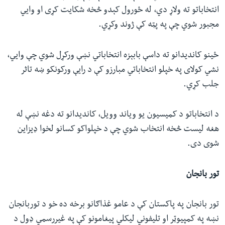
انتخاباتو ته ولاړ دي، له ځورول کېدو څخه شکایت کړی او وايي
مجبور شوي چې په پټه کې ژوند وکړي.
ځینو کاندیدانو ته داسې بابېزه انتخاباتي نښې ورکړل شوي چې وايي،
نشي کولای په خپلو انتخاباتي مبارزو کې د رایې ورکونکو ښه تاثر
جلب کړي.
د انتخاباتو د کمیسیون یو ویاند وویل، کاندیدانو ته دغه نښې له
هغه لیست څخه انتخاب شوي چې د خپلواکو کسانو لخوا ډیزاین
شوی دی.
تور بانجان
تور بانجان په پاکستان کې د عامو غذاګانو برخه ده خو د توربانجان
نښه په کمپیوټر او تلیفوني لیکلي پیغامونو کې په غیررسمي ډول د