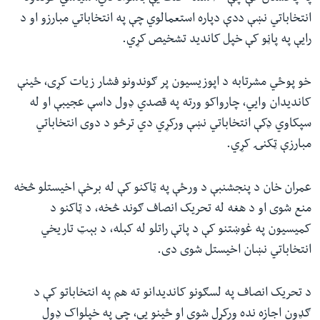
انتخاباتي نښې ددې دپاره استعمالوي چې په انتخاباتي مبارزو او د
رایې په پاڼو کې خپل کاندید تشخیص کړي.
خو پوځي مشرتابه د اپوزیسیون پر ګوندونو فشار زیات کړی، ځینې
کاندیدان وايي، چارواکو ورته په قصدي ډول داسې عجیبې او له
سپکاوي ډکې انتخاباتي نښې ورکړي دي ترڅو د دوی انتخاباتي
مبارزې ټکنۍ کړي.
عمران خان د پنجشنبې د ورځې په ټاکنو کې له برخې اخیستلو څخه
منع شوی او د هغه له تحریک انصاف ګوند څخه، د ټاکنو د
کمیسیون په غوښتنو کې د پاتې راتلو له کبله، د بېټ تاریخي
انتخاباتي نښان اخیستل شوی دی.
د تحریک انصاف په لسګونو کاندیدانو ته هم په انتخاباتو کې د
ګډون اجازه نده ورکړل شوې او ځینو یې، چې په خپلواک ډول