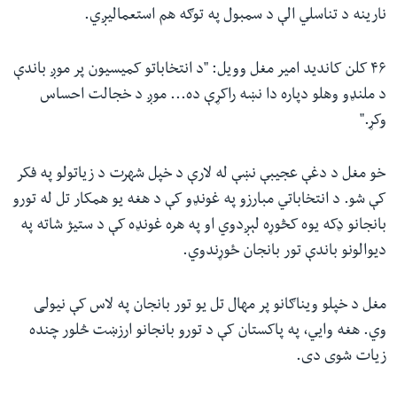
نارینه د تناسلي الې د سمبول په توګه هم استعمالیږي.
۴۶ کلن کاندید امیر مغل وویل: "د انتخاباتو کمیسیون پر موږ باندې
د ملنډو وهلو دپاره دا نښه راکړې ده... موږ د خجالت احساس
وکړ."
خو مغل د دغې عجیبې نښې له لارې د خپل شهرت د زیاتولو په فکر
کې شو. د انتخاباتي مبارزو په غونډو کې د هغه یو همکار تل له تورو
بانجانو ډکه یوه کڅوړه لېږدوي او په هره غونډه کې د ستیژ شاته په
دیوالونو باندې تور بانجان ځوړندوي.
مغل د خپلو ویناګانو پر مهال تل یو تور بانجان په لاس کې نیولی
وي. هغه وايي، په پاکستان کې د تورو بانجانو ارزښت څلور چنده
زیات شوی دی.