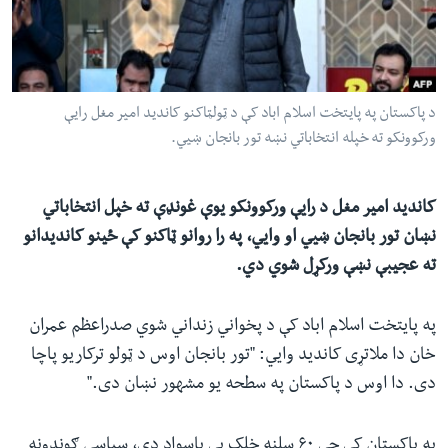
ئ
له مونږ سره په تماس کې پاتې شئ
ټون
ای
ه
د پاکستان په پایتخت اسلام اباد کې د ټولټاکنو کاندید امیر مغل رایې
ژبې
اړ
ورکوونکو ته خپله انتخاباتي نښه تور بانجان ښيي.
ئ
کاندید امیر مغل د رایې ورکوونکو یوې غونډې ته خپل انتخاباتي
نښان تور بانجان ښيي او وايي، په را روانو ټاکنو کې ځینو کاندیدانو
ته عجیبې نښې ورکړل شوي دي.
په پایتخت اسلام اباد کې د پخواني زنداني شوي صدراعظم عمران
خان دا ملاتړی کاندید وايي: "تور بانجان اوس د ټولو ترکاریو پاچا
دی. دا اوس د پاکستان په سطحه یو مشهور نښان دی."
په پاکستان کې چې ۶۰ سلنه خلک یې باسواد دي، سیاسي ګوندونه