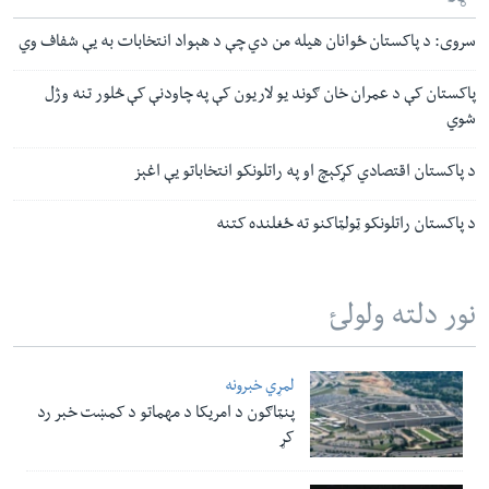
سروی: د پاکستان ځوانان هیله من دي چې د هېواد انتخابات به یې شفاف وي
پاکستان کې د عمران خان ګوند یو لاریون کې په چاودنې کې څلور تنه وژل
شوي
د پاکستان اقتصادي کړکېچ او په راتلونکو انتخاباتو یې اغېز
د پاکستان راتلونکو ټولټاکنو ته ځغلنده کتنه
نور دلته ولولئ
لمړي خبرونه
پنټاګون د امریکا د مهماتو د کمښت خبر رد
کړ