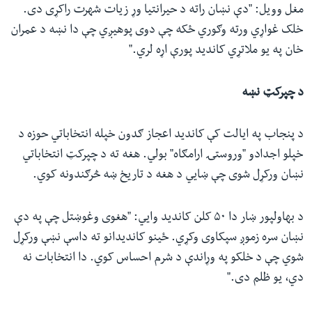
مغل وویل: "دې نښان راته د حیرانتیا وړ زیات شهرت راکړی دی.
خلک غواړي ورته وګوري ځکه چې دوی پوهیږي چې دا نښه د عمران
خان په یو ملاتړي کاندید پورې اړه لري."
د چپرکټ نښه
د پنجاب په ایالت کې کاندید اعجاز ګدون خپله انتخاباتي حوزه د
خپلو اجدادو "وروستۍ ارامګاه" بولي. هغه ته د چپرکټ انتخاباتي
نښان ورکړل شوی چې ښايي د هغه د تاریخ ښه څرګندونه کوي.
د بهاولپور ښار دا ۵۰ کلن کاندید وايي: "هغوی وغوښتل چې په دې
نښان سره زموږ سپکاوی وکړي. ځینو کاندیدانو ته داسې نښې ورکړل
شوي چې د خلکو په وړاندې د شرم احساس کوي. دا انتخابات نه
دي، یو ظلم دی."