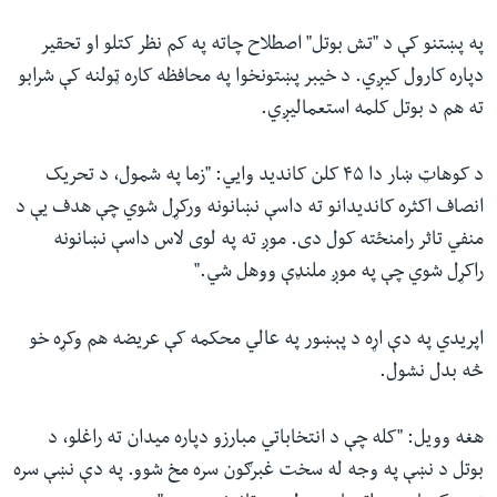
په پښتنو کې د "تش بوتل" اصطلاح چاته په کم نظر کتلو او تحقیر
دپاره کارول کیږي. د خیبر پښتونخوا په محافظه کاره ټولنه کې شرابو
ته هم د بوتل کلمه استعمالیږي.
د کوهاټ ښار دا ۴۵ کلن کاندید وايي: "زما په شمول، د تحریک
انصاف اکثره کاندیدانو ته داسې نښانونه ورکړل شوي چې هدف یې د
منفي تاثر رامنځته کول دی. موږ ته په لوی لاس داسې نښانونه
راکړل شوي چې په موږ ملنډې ووهل شي."
اپریدي په دې اړه د پېښور په عالي محکمه کې عریضه هم وکړه خو
څه بدل نشول.
هغه وویل: "کله چې د انتخاباتي مبارزو دپاره میدان ته راغلو، د
بوتل د نښې په وجه له سخت غبرګون سره مخ شوو. په دې نښې سره