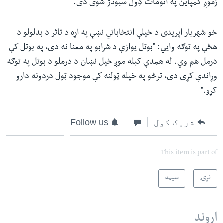
زموږ کمپاین په اتومات ډول سبوتاژ شوی دی."
خو شهریار اپریدی د خپلې انتخاباتي نښې په اړه د تاثر د بدلولو د
هڅې په توګه وايي: "بوتل یوازې د شرابو په معنا نه دی، په بوتل کې
درمل هم وي. له همدې کبله موږ خپل نښان د درملو د بوتل په توګه
وړاندې کړی دی، ترڅو په خپله ټولنه کې موجود ټول دردونه دارو
کړو."
شریک کول
Follow us
This item is part of
نړۍ
سیمه
اړوند