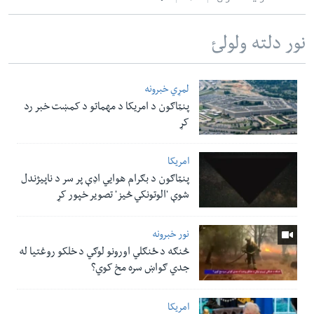
نور دلته ولولئ
لمړي خبرونه
پنټاګون د امریکا د مهماتو د کمښت خبر رد
کړ
امریکا
پنټاګون د بګرام هوایي اډې پر سر د ناپيژندل
شوې 'الوتونکي څيز' تصویر خپور کړ
نور خبرونه
څنګه د ځنګلي اورونو لوګي د خلکو روغتیا له
جدي ګواښ سره مخ کوي؟
امریکا