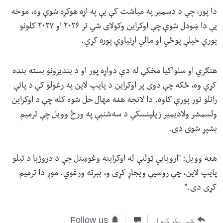
دا پور، چې د دسمبر په میاشت کې یې په اړه هوکړه شوې وه، موخه
یې دا ښودل شوې چې اوکراین وکولای شي تر ۲۰۲۶ او ۲۰۲۷ کلونو
پورې خپلې پوځي او مالي اړتیاوې پوره کړي.
هنګري او سلواکیا مخکې له دې دواړه پور او د بندیزونو بسته بنده
کړې وه، ځکه چې دوی پر اوکراین د پایپ لاین په رغولو کې د پاتې
راتلو تور پورې کاوه. دا لانجه هغه مهال حل شوه کله چې د اوکراین
ولسمشر ولادیمیر زیلینسکي د سه‌شنبې په ورځ وویل چې ترمیم
بشپړ شوی دی.
هغه وویل: "اروپايي ټولنې له اوکراینه وغوښتل چې د دروژبا د تیلو
پایپ لاین، چې روسیې ویجاړ کړی و، بېرته ورغوي. موږ دا ترمیم
کړی دی."
شریک کول
Follow us