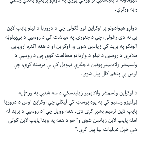
هېوادونه د پنجشنبې تر ورځې پورې په دواړو پرېکړو باندې رسمي
رایه ورکړي.
دواړو هیوادونو پر اوکراین تور لګولی چې د دروزبا د تیلو پایپ لاین
یې نه دی رغولی، چې د جنورۍ په میاشت کې د روسیې د بې‌پیلوټه
الوتکو په برید کې زیانمن شوی و. اوکراین او د هغه اکثره اروپایي
ملاتړي د روسیې د تیلو د وارداتو مخالفت کوي چې د روسیې د
ولسمشر ولادیمیر پوتین د جګړې تمویل کې یې مرسته کړې، چې
اوس یې پنځم کال پیل شوی.
د اوکراین ولسمشر ولادیمیر زیلینسکي د سه شنبې په ورځ په
ټولنیزو رسنیو کې په یوه پوسټ کې لیکلي چې اوکراین اوس د دروزبا
پایپ لاین ترمیم بشپړ کړی دی. هغه وویل چې "د روسیې د برید له
امله پایپ لاین زیانمن شوی و" خو د هغه په وینا"پایپ لاین کولی
شي خپل عملیات بیا پیل کړي."