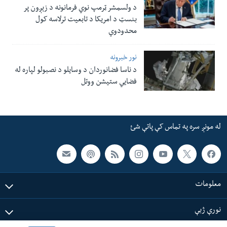
د ولسمشر ټرمپ نوي فرمانونه د زېږون پر
بنسټ د امریکا د تابعیت ترلاسه کول
محدودوي
نور خبرونه
د ناسا فضانوردان د وسایلو د نصبولو لپاره له
فضایي ستیشن ووتل
له مونږ سره په تماس کې پاتې شئ
معلومات
نورې ژبې