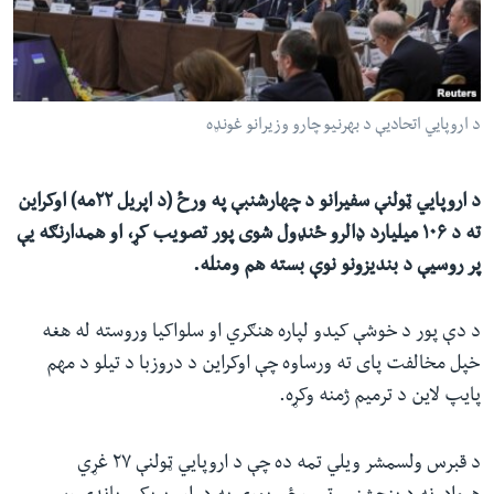
ئ
له مونږ سره په تماس کې پاتې شئ
ټون
ای
ه
د اروپايي اتحادیې د بهرنیو چارو وزیرانو غونډه
ژبې
اړ
ئ
د اروپايي ټولنې سفیرانو د چهارشنبې په ورځ (د اپریل ۲۲مه) اوکراین
ته د ۱۰۶ میلیارد ډالرو ځنډول شوی پور تصویب کړ، او همدارنګه یې
پر روسیې د بندیزونو نوې بسته هم ومنله.
د دې پور د خوشې کیدو لپاره هنګري او سلواکیا وروسته له هغه
خپل مخالفت پای ته ورساوه چې اوکراین د دروزبا د تیلو د مهم
پایپ لاین د ترمیم ژمنه وکړه.
د قبرس ولسمشر ویلي تمه ده چې د اروپايي ټولنې ۲۷ غړي