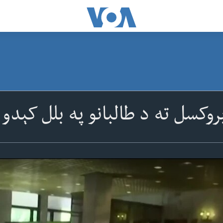
بروکسل ته د طالبانو په بلل کېدو 