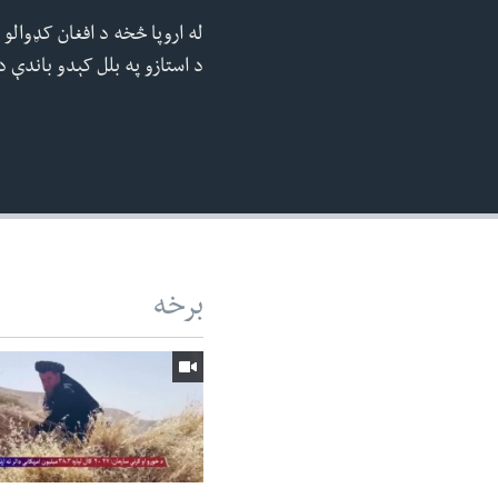
240p
له اروپا څخه د افغان کډوالو ا
360p
د استازو په بلل کېدو باندې د
480p
720p
1080p
برخه