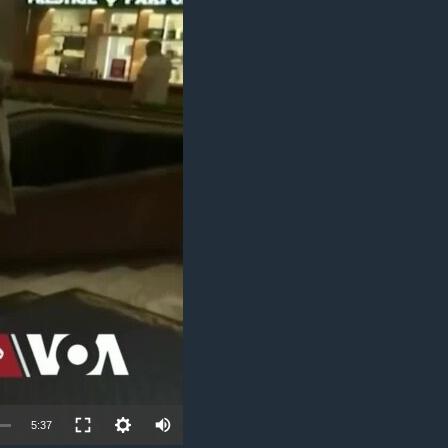
ئ
ټون
ای
ه
اړ
ئ
Auto
5:37