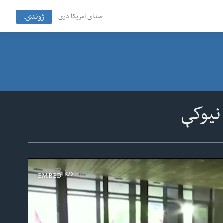
ژوندۍ
صدای امریکا دری
نیوکې
EMBED