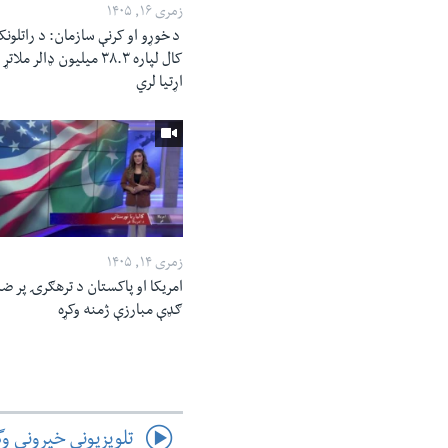
زمری ۱۶, ۱۴۰۵
د خوړو او کرنې سازمان: د راتلونک
کال لپاره ۳۸.۳ میلیون ډالر ملاتړ
اړتیا لري
زمری ۱۴, ۱۴۰۵
امریکا او پاکستان د ترهګرۍ پر ض
ګډې مبارزې ژمنه وکړه
تلویزیوني خپرونې و