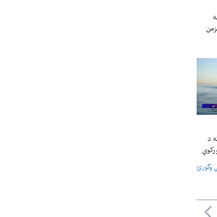
ه
غېزمن
ه د
رکوي
ې وگورئ