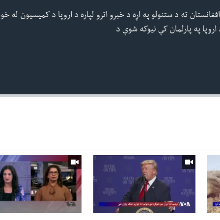
فغانستان ته د ستنولو په اړه د خبرو اترو لپاره د اروپا د کمیسیون له خوا
 اروپا په پارلمان کې نیوکه شوې د
360p
240p
Auto
1080p
720p