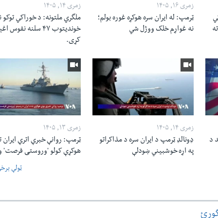
زمری ۱۶, ۱۴۰۵
زمری ۱۴, ۱۴۰۵
ي
ټرمپ: له ایران سره هوکړه غوره بولم؛
ملگري ملتونه: د خوراکي توکو ن
 ته
نه غواړم خلک ووژل شي
خوندیتوب ۴۷ سلنه نفوس ا
کړی.
زمری ۱۴, ۱۴۰۵
زمری ۱۳, ۱۴۰۵
د د
ډونالډ ټرمپ د ایران سره د مذاکراتو
ټرمپ: روانې خبرې اترې ایران ت
په اړه خوشبیني ښودلې
هوکړې کولو 'وروستی فرصت' و
ټولې برخ
گورئ