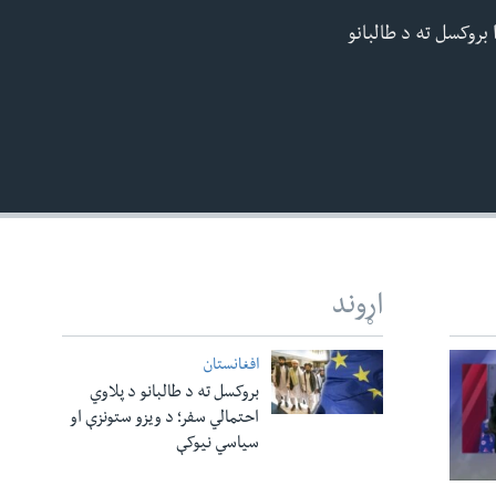
 بروکسل ته د طالبانو
EMBED
480p
اړوند
افغانستان
بروکسل ته د طالبانو د پلاوي
احتمالي سفر؛ د ویزو ستونزې او
سیاسي نیوکې