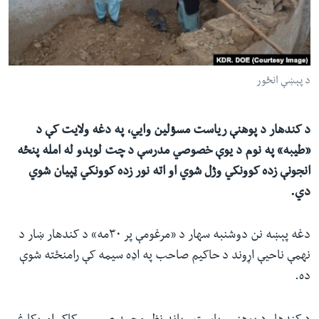
ئ
له مونږ سره په تماس کې پاتې شئ
ټون
ای
ه
د پېښې انځور
ژبې
اړ
ئ
د کندهار د پوهنې ریاست مسؤلین وايي، په دغه ولایت کې د
«طیبه» په نوم د یوې خصوصي مدرسې د چت لوېدو له امله پنځه
انجونې زده کوونکي وژل شوي او اته نور زده کوونکي ټپیان شوي
دي.
دغه پېښه نن دوشنبه سهار د «مرغومې پر ۳۰مه» د کندهار ښار د
نهمې ناحیې اړوند د حاکیم صاحب په اډه سیمه کې رامنځته شوې
ده.