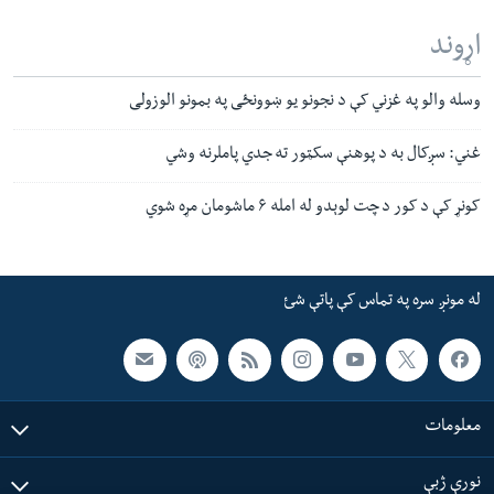
اړوند
وسله والو په غزني کې د نجونو یو ښوونځی په بمونو الوزولی
غني: سږکال به د پوهنې سکټور ته جدي پاملرنه وشي
کونړ کې د کور د چت لوېدو له امله ۶ ماشومان مړه شوي
له مونږ سره په تماس کې پاتې شئ
معلومات
نورې ژبې