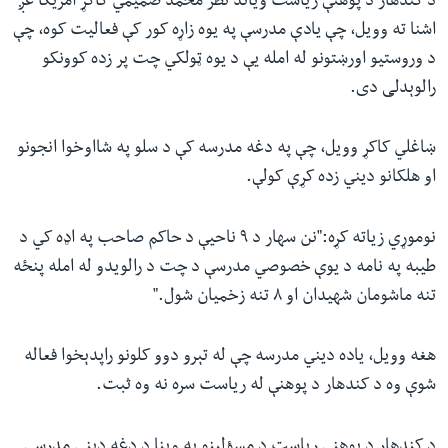
د کندهار د پوهنې ریاست ویاند نظر محمد صمیمي کاکړ امریکا غږ
اشنا ته وویل، چې یادې مدرسې په یوه زاړه کور کې فعالیت کوه، چې
د وروستیو اورښتونو له امله یې د یوه ټولکي چت پر زده کوونکو
رالوېدلی دی.
ښاغلي کاکړ وویل، چې په دغه مدرسه کې د سلو په شااوخوا انجونو
او هلکانو دیني زده کړې کولې.
نوموړي زیاته کړه:"نن سهار د ۹ ناحیې د حاکم صاحب په اډه کي د
طیبه په نامه د یوې خصوصي مدرسې د چت د رالویدو له امله پنځه
تنه ماشومان شهیدان او ۸ تنه زخمیان شول."
هغه وویل، یاده دیني مدرسه چې له تېرو دوو کلونو راپدېخوا فعاله
شوې وه د کندهار د پوهنې له ریاست سره نه وه ثبت.
د کندهار د پوهنې ریاست د مسؤلینو په وینا د دغه دیني مدرسې