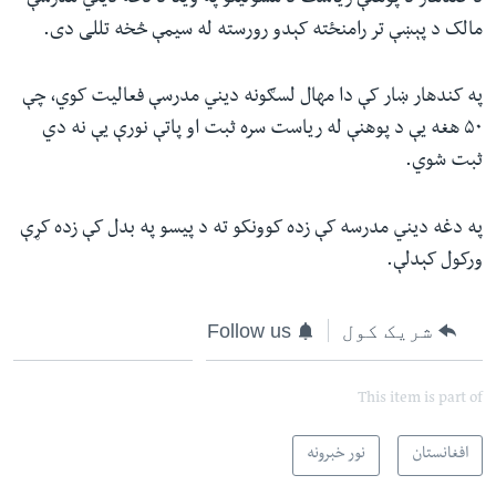
مالک د پېښې تر رامنځته کېدو رورسته له سیمې څخه تللی دی.
په کندهار ښار کې دا مهال لسګونه دیني مدرسې فعالیت کوي، چې
۵۰ هغه یې د پوهنې له ریاست سره ثبت او پاتې نورې یې نه دي
ثبت شوي.
په دغه دیني مدرسه کې زده کوونکو ته د پیسو په بدل کې زده کړې
ورکول کېدلې.
شریک کول
Follow us
This item is part of
افغانستان
نور خبرونه