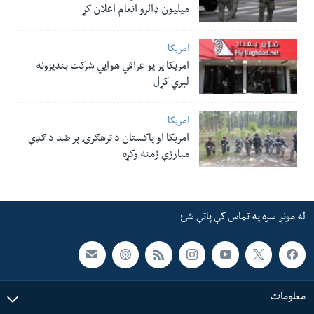
میلیون ډالرو انعام اعلان کړ
امریکا
امریکا پر یو عراقي هوایي شرکت بندیزونه
لېري کړل
امریکا
امریکا او پاکستان د ترهګرۍ پر ضد د ګډې
مبارزې ژمنه وکړه
له مونږ سره په تماس کې پاتې شئ
معلومات