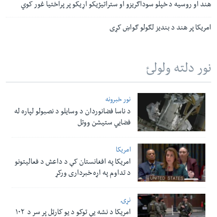
هند او روسیه د خپلو سوداګریزو او ستراتیژیکو اړیکو پر پراختیا غور کوي
امریکا پر هند د بندیز لګولو ګواښ کړی
نور دلته ولولئ
نور خبرونه
د ناسا فضانوردان د وسایلو د نصبولو لپاره له
فضایي ستیشن ووتل
امریکا
امریکا په افغانستان کې د داعش د فعالیتونو
د تداوم په اړه خبرداری ورکړ
نړۍ
امریکا د نشه یي توکو د یو کارټل پر سر د ۱۰۲