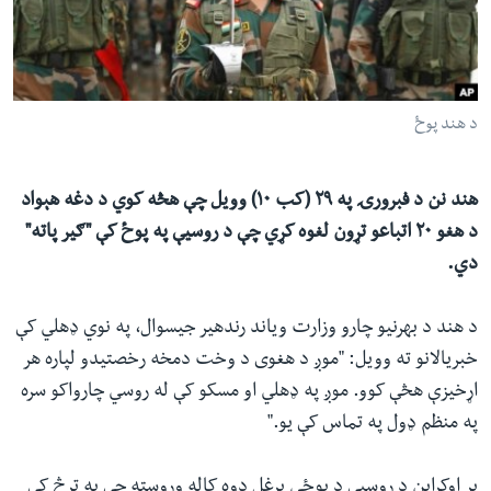
ئ
له مونږ سره په تماس کې پاتې شئ
ټون
ای
ه
د هند پوځ
ژبې
اړ
ئ
هند نن د فبرورۍ په ۲۹ (کب ۱۰) وویل چې هڅه کوي د دغه هېواد
د هغو ۲۰ اتباعو تړون لغوه کړي چې د روسیې په پوځ کې "ګیر پاته"
دي.
د هند د بهرنیو چارو وزارت ویاند رندهیر جیسوال، په نوي ډهلي کې
خبریالانو ته وویل: "موږ د هغوی د وخت دمخه رخصتیدو لپاره هر
اړخیزې هڅې کوو. موږ په ډهلي او مسکو کې له روسي چارواکو سره
په منظم ډول په تماس کې یو."
پر اوکراين د روسیې د پوځي يرغل دوه کاله وروسته چې په ترڅ کې