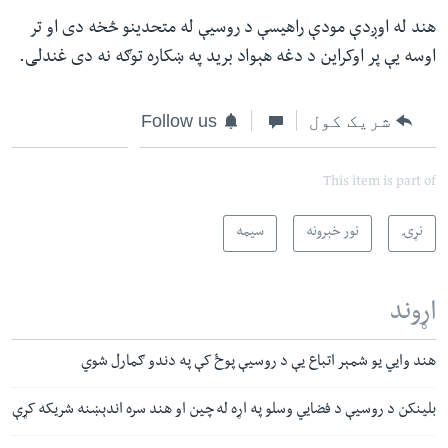
هند له اوږدې مودې راهیسې د روسیې له متحدینو څخه دی او تر
اوسه یې پر اوکراین د دغه هېواد برید په ښکاره توګه نه دی غندلی.
شریک کول
Follow us
This item is part of
نړۍ
نور خبرونه
سیمه
اړوند
هند وايي یو شمېر اتباع یې د روسیې پوځ کې په دندو ګمارل شوي
بلینکن د روسیې د فضايي وسلو په اړه له چین او هند سره اندېښنه شریکه کړې