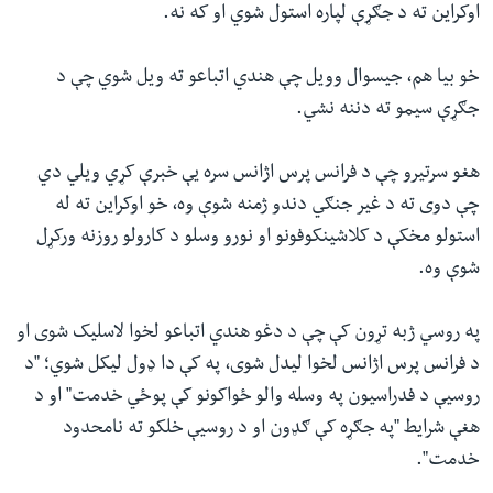
اوکراین ته د جګړې لپاره استول شوي او که نه.
خو بیا هم، جیسوال وویل چې هندي اتباعو ته ویل شوي چې د
جګړې سیمو ته دننه نشي.
هغو سرتیرو چې د فرانس پرس اژانس سره یې خبرې کړي ویلي دي
چې دوی ته د غیر جنګي دندو ژمنه شوې وه، خو اوکراین ته له
استولو مخکې د کلاشینکوفونو او نورو وسلو د کارولو روزنه ورکړل
شوې وه.
په روسي ژبه تړون کې چې د دغو هندي اتباعو لخوا لاسلیک شوی او
د فرانس پرس اژانس لخوا لیدل شوی، په کې دا ډول لیکل شوي؛ "د
روسیې د فدراسیون په وسله والو ځواکونو کې پوځي خدمت" او د
هغې شرایط "په جګړه کې ګډون او د روسیې خلکو ته نامحدود
خدمت".