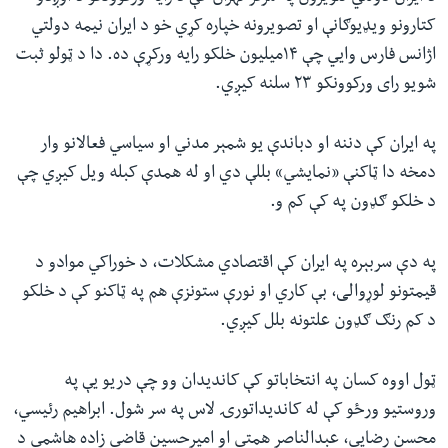
کتارونو ویډیوګانې او تصویرونه خپاره کړي خو د ایران نیمه دولتي
اژانس فارس وايي چې ۱۴میلیون خلکو رایه ورکړې ده. دا د ټولو ثبت
شویو رای ورکوونکو ۲۳ سلنه کیږي.
په ایران کې دننه او دباندې یو شمېر مدني او سیاسي فعالانو وار
دمخه دا ټاکنې «نمایشي» بللې دي او له همدې کبله ویل کیږي چې
د خلکو ګډون په کې کم و.
په دې سربېره په ایران کې اقتصادي مشکلات، د خوراکي موادو د
قیمتونو لوړوالی، بې کاري او نورې ستونزې هم په ټاکنو کې د خلکو
د کم رنګ ګډون علتونه بلل کیږي.
ټول اووه کسان په انتخاباتو کې کاندیدان وو چې دریو یې په
وروستیو ورځو کې له کاندیداتورۍ لاس په سر شول. ابراهیم رئیسي،
محسن رضایي، عبدالناصر همتي او امیرحسین قاضي زاده هاشمي د