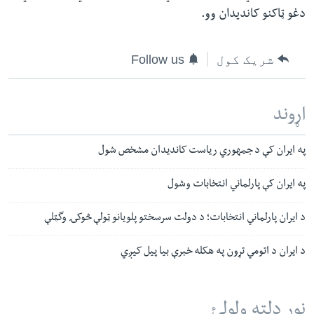
دغو ټاکنو کاندیدان وو.
شریک کول
Follow us
اړوند
په ایران کې د جمهوري ریاست کاندیدان مشخص شول
په ایران کې پارلماني انتخابات وشول
د ایران پارلماني انتخابات؛ د دولت سرسختو پلویانو ټولې څوکۍ وگټلې
د ایران د اتومي تړون په هکله خبرې بیا پیل کیږي
نور دلته ولولئ