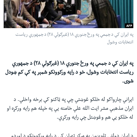
ئ
له مونږ سره په تماس کې پاتې شئ
ټون
ای
ه
په ایران کې د جمعې په ورځ جنوري ۱۸ (غبرګولي ۲۸) د جمهوري ریاست
ژبې
اړ
انتخابات وشول
ئ
په ایران کې د جمعې په ورځ جنوري ۱۸ (غبرګولي ۲۸) د جمهوري
ریاست انتخابات وشول، خو د رایه ورکوونکو شمېر په کې کم ښودل
شوی.
ایراني چارواکو له خلکو غوښتي چې په ټاکنو کې برخه واخلي. د
ایران مذهبي مشر ایت الله علي خامنه يي په خپله هم رایه ورکړه او
له خلکو یې هم وغوښتل چې رایه ورکړي.
د ایران دولتي تلویزون په مرکز تهران کې د رایه ورکوونکو د اوږدو