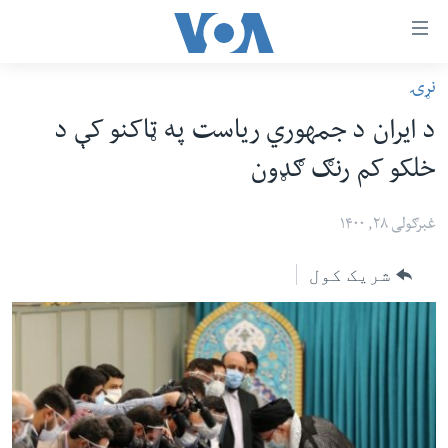
اس
نړۍ
سي
کورپاڼه
د ایران د جمهوري ریاست په ټاکنو کې د
ړ
افغانستان
خلکو کم رنګ ګډون
تصالات
سیمه
صلي
امریکا
غبرګولی ۲۸, ۱۴۰۰
تن
نړۍ
ه
شریک کول
ښځې او نجونې
اړ
ئ
ځوانان
مومي
د بیان ازادي
ارښود
روغتیا
ه
سرمقاله
اړ