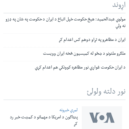
اړوند
مولوي عبدالحمید: هیڅ حکومت خپل اتباع د ایران د حکومت په شان په ډزو
نه ولي
ایران د مظاهرو په تړاو دوهم کس اعدام کړ
ملګرو ملتونو د ښځو له کمېسیون څخه ایران وویست
د ایران حکومت غواړي نور مظاهره کوونکي هم اعدام کړي
نور دلته ولولئ
لمړي خبرونه
پنټاګون د امریکا د مهماتو د کمښت خبر رد
کړ