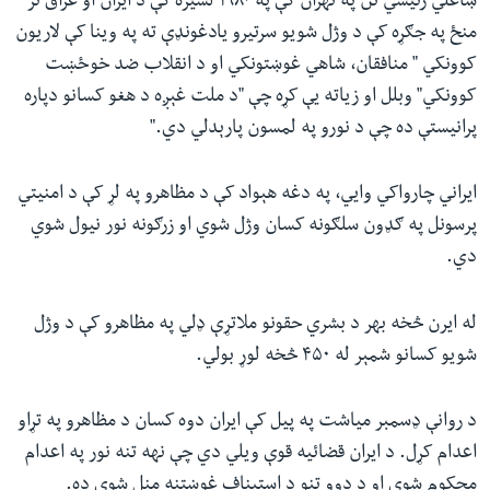
ښاغلي رئیسي نن په تهران کې په ۱۹۸۰ لسیزه کې د ایران او عراق تر
منځ په جګړه کې د وژل شویو سرتیرو یادغونډې ته په وینا کې لاریون
کوونکي " منافقان، شاهي غوښتونکي او د انقلاب ضد خوځښت
کوونکي" وبلل او زیاته یې کړه چې "د ملت غېږه د هغو کسانو دپاره
پرانیستې ده چې د نورو په لمسون پارېدلي دي."
ایراني چارواکي وايي، په دغه هېواد کې د مظاهرو په لړ کې د امنیتي
پرسونل په ګډون سلګونه کسان وژل شوي او زرګونه نور نیول شوي
دي.
له ایرن څخه بهر د بشري حقونو ملاتړې ډلي په مظاهرو کې د وژل
شویو کسانو شمېر له ۴۵۰ څخه لوړ بولي.
د روانې ډسمبر میاشت په پیل کې ایران دوه کسان د مظاهرو په تړاو
اعدام کړل. د ایران قضائیه قوې ویلي دي چې نهه تنه نور په اعدام
محکوم شوي او د دوو تنو د استیناف غوښتنه منل شوې ده.