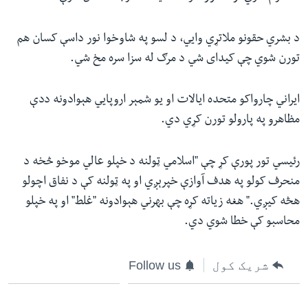
د بشري حقونو ملاتړي وايي، د لسو په شاوخوا نور داسې کسان هم
تورن شوي چې کیدای شي د مرګ له سزا سره مخ شي.
ایراني چارواکو متحده ایالات او یو شمېر اروپايي هېوادونه ددې
مظاهرو په پارولو تورن کړي دي.
رئیسي تور پورې کړ چې "اسلامي ټولنه د خپلو عالي موخو څخه د
منحرف کولو په هدف آوازې خپرېږي او په ټولنه کې د نفاق اچولو
هڅه کیږي." هغه زیاته کړه چې بهرني هېوادونه "غلط" او په خپلو
محاسبو کې خطا شوي دي.
شریک کول
Follow us