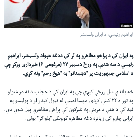
ئ
له مونږ سره په تماس کې پاتې شئ
ټون
ای
ه
ابراهیم رئیسي، د ایران ولسمشر
ژبې
اړ
ئ
په ایران کې د پراخو مظاهرو په لړ کې ددغه هېواد ولسمشر، ابراهیم
رئیسي د سه شنبې په ورځ دسمبر ۲۷ (مرغومی ۶) خبرداری ورکړ چې
د اسلامي جمهوریت پر "دښمنانو" به "هیڅ رحم" ونه کړي.
څه باندې سل ورځې کیږي چې په ایران کې د حجاب د نه مراعتولو
په تور د ۲۲ کلنې کردۍ مهسا امیني له نیول کېدو او د پولیسو په
قید کې د هغې د مړینې په غبرګون کې پراخې مظاهرې پیل شوي دي.
ایراني چارواکي زیاتره دغه مظاهره کوونکي "بلواګر" بولي.