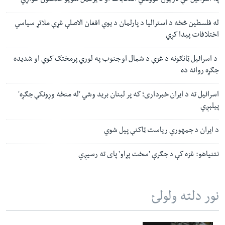
په اسرائیل کې لاریون کوونکي انتخابات او د یرغمل شویو خلاصون غواړي
له فلسطین څخه د استرالیا د پارلمان د یوې افغان الاصلې غړې ملاتړ سیاسي
اختلافات پیدا کړي
د اسرائیل ټانګونه د غزې د شمال او جنوب په لوري پرمختګ کوي او شدیده
جګړه روانه ده
اسرائیل ته د ایران خبرداری؛ که پر لبنان برید وشي 'له منځه وړونکې جګړه'
پیلېږي
د ایران د جمهوري ریاست ټاکنې پیل شوي
نتنیاهو‌:‌ غزه کې د جګړې 'سخت پړاو' پای ته رسیږي
نور دلته ولولئ