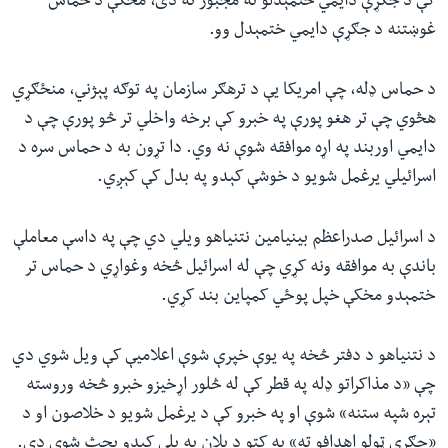
کې د جګړې دایمي ختمېدلو ته مجبور نه دی، مخکې د حماس
غوښتنه د جګړې دایمي ختمېدل وو.
د حماس ډله، چې امریکا یې د ترهګر سازمان په توګه پېژني، منځګړي
هڅوي چې تر هغو پورې په خبرو کې برخه واخلي تر څو پورې چې د
دایمي اوربند په اړه موافقه شوې نه وي. دا تړون به د حماس سره د
اسرائيلي یرغمل شویو د خوشې کېدو په بدل کې کېږي.
د اسرائيل صدراعظم بینیامین نتنیاهو ویلي دي چې په داسې معاملې
باندې به موافقه ونه کړي چې له اسرائیل څخه وغواړي د حماس تر
ختمېدو مخکې خپل پوځي کمپاین بند کړي.
د نتنیاهو د دفتر څخه په یوې خپرې شوې اعلامیې کې ویل شوي دي
چې «د مذاکراتو ډله په قطر کې له څلور اړخیزو خبرو څخه وروسته
تېره شپه ستنه» شوې او په خبرو کې د یرغمل شویو د خلاصون او د
«جګړې ټولو اهدافو ته» په کتو د پلان په پلې کېدو بحث شوی دی.