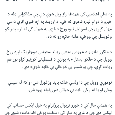
په دغې اعلامیې کې همدغه راز ویل شوي دي‌ چې مذاکراتي ډله د
خبرو د دوام لپاره قاهرې ته ځي. د اوربند په اړه خبرې اترې داسې
مهال کېږي‌ چې اسرائيل تېره ورځ د غزې په شمال کې له اوسېدونکو
وغوښتل چې ووځي، هلته جګړه روانه ده.
د ملګرو ملتونو د عمومي منشي ویاند ستیفني دوجاریک تېره ورځ
وویل چې د خلکو اېستل «به یوازې د فلسطینی کورنیو کړاو نور هم
زیات کړي، چې یو شمېر یې څو ځلې بې ځایه شوي» دي.
نوموړي وویل چې دا ولسي‌ خلک باید وژغورل شي او که له سیمې
وځي‌ او یا نه وځي ‌باید یې حیاتي ضرورتونه پوره شي.
په همدې حال کې د خوړو نړیوال پروګرام په خپل ایکس حساب کې
لیکلي دي چې د غزې په ښار کې «سخت پوځي اقدامات» شوي چې