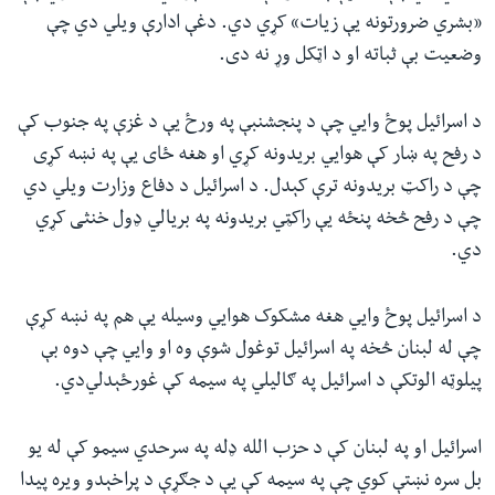
«بشري ضرورتونه یې زیات» کړي دي. دغې ادارې ویلي‌ دي چې
وضعیت بې ثباته او د اټکل وړ نه دی.
د اسرائيل پوځ وايي چې د پنجشنبې په ورځ یې د غزې په جنوب کې
د رفح په ښار کې هوايي بریدونه کړي او هغه ځای یې په نښه کړی
چې د راکټ بریدونه ترې کېدل. د اسرائيل د دفاع وزارت ویلي‌ دي
چې د رفح څخه پنځه یې راکټي بریدونه په بریالي ډول خنثی کړي‌
دي.
د اسرائيل پوځ وايي هغه مشکوک هوايي وسیله یې هم په نښه کړې
چې له لبنان څخه په اسرائیل توغول شوې وه او وايي چې دوه بې
پیلوټه الوتکې د اسرائيل په ګالیلي په سیمه کې غورځېدلي‌دي.
اسرائیل او په لبنان کې د حزب الله ډله په سرحدي سیمو کې له یو
بل سره نښتې کوي چې په سیمه کې یې د جګړې د پراخېدو ویره پیدا