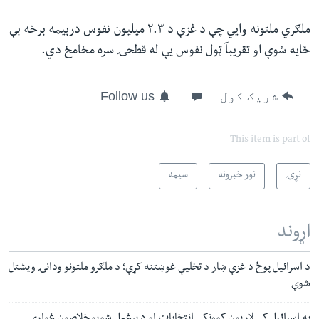
ملګري ملتونه وايي چې د غزې د ۲.۳ میلیون نفوس درېیمه برخه بې
ځایه شوې او تقریبآ ټول نفوس یې له قطحۍ سره مخامخ دي.
شریک کول
Follow us
This item is part of
نړۍ
نور خبرونه
سیمه
اړوند
د اسرائیل پوځ د غزې ښار د تخلیې غوښتنه کړې؛ د ملګرو ملتونو ودانۍ ویشتل
شوې