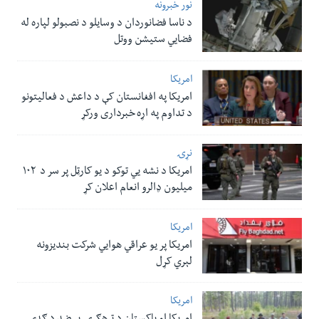
نور خبرونه
د ناسا فضانوردان د وسایلو د نصبولو لپاره له
فضایي ستیشن ووتل
امریکا
امریکا په افغانستان کې د داعش د فعالیتونو
د تداوم په اړه خبرداری ورکړ
نړۍ
امریکا د نشه یي توکو د یو کارټل پر سر د ۱۰۲
میلیون ډالرو انعام اعلان کړ
امریکا
امریکا پر یو عراقي هوایي شرکت بندیزونه
لېري کړل
امریکا