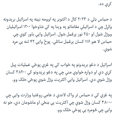
کړې ده.
د حماس ډلې د ۲۰۲۳ کال د اکتوبر په اوومه نېټه په اسرائیل بریدونه
وکړل چې د اسرائیلي مقاماتو په وینا په کې شاوخوا ۱۲۰۰ اسرائيليان
ووژل شول او ۲۵۰ نور یرغمل شول. اسرائيل وايي باور کوي چې
حماس لا هم ۱۱۶ کسان یرغمل ساتلي. پوځ وايي ۴۲ تنه یې مړه
شوي.
اسرائيل د دغو بریدونو په ځواب کې په غزې پوځي عملیات پیل
کړي دي او دواړه خواوې مني چې په دغو بریدونو کې ۳۸۲۰۰ کسان
وژل شوي دي. اسرائيل وايي اکثریت وژل شوي پوځي خلک وو.
په غزې کې د حماس تر واک لاندې د عامې روغتیا وزارت وايي چې
۳۸۰۰۰ کسان وژل شوي‌ چې اکثریت یې ښځې او ماشومان دي، خو نه
وايي‌ چې څومره یې پوځي خلک وو.