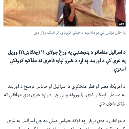
ئ
له مونږ سره په تماس کې پاتې شئ
ټون
ای
ه
په خان یونس کې یو ماشوم د خپلې کېږدۍ تر څنګ ولاړ دی
ژبې
اړ
ئ
د اسرائیل مقاماتو د پنجشنبې په ورځ جولاۍ ۱۱ (چنګاښ۲۱) وویل
په غزې کې د اوربند په اړه د خبرو لپاره قاهرې ته مذاکره کوونکي
استوي.
د امریکا، مصر او قطر منځګړي د اسرائیل او حماس ترمنځ د اوربند
په معاملې ټېنګار کوي. راپورونه وايي چې دواړه غاړې یوې موافقې ته
نژدې شوې دي.
د موافقې د یوې برخې په توګه حماس منلې ده چې اسرائيل په غزې