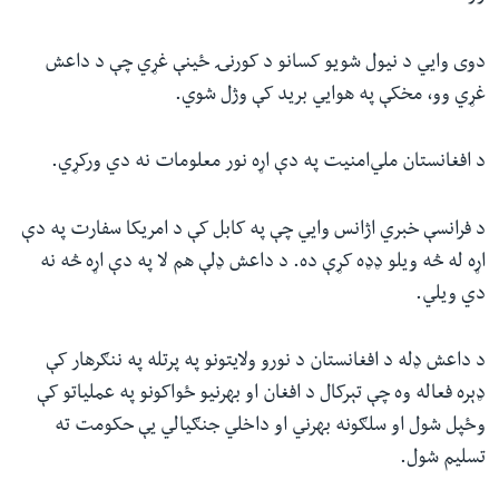
دوی وايي د نیول شویو کسانو د کورنۍ ځینې غړي چې د داعش
غړي وو، مخکې په هوايي برید کې وژل شوي.
د افغانستان ملي‌امنیت په دې اړه نور معلومات نه دي ورکړي.
د فرانسې خبري اژانس وايي چې په کابل کې د امریکا سفارت په دې
اړه له څه ویلو ډډه کړې ده. د داعش ډلې هم لا په دې اړه څه نه
دي ویلي.
د داعش ډله د افغانستان د نورو ولایتونو په پرتله په ننګرهار کې
ډېره فعاله وه چې تېرکال د افغان او بهرنیو ځواکونو په عملیاتو کې
وځپل شول او سلګونه بهرني او داخلي جنګیالي یې حکومت ته
تسلیم شول.