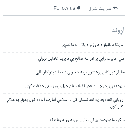
شریک کول
Follow us
اړوند
امریکا د خلیلزاد د وژلو د پلان ادعا څېړې
ملي امنیت وايي پر امرالله صالح یې د برید عاملین نیولي
خلیلزاد پر کابل پوهنتون برید د سولې د مخالفینو کار بللی
ناټو: نه پریږدو چې داعش افغانستان خپل تروریستي خلافت کړي
اروپایي اتحادیه: په افغانستان کې د اسلامي امارت اعاده کول زمونږ په ملاتړ
اغیز کوي
ملګرو ملتونود خبریالې ملالۍ میوند وژنه وغندله