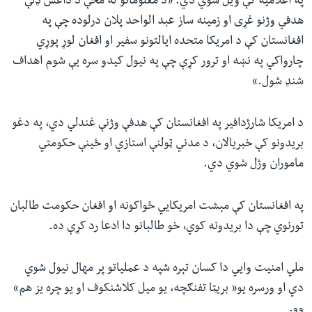
په اعلامیه کې ویل شوي دي: «د معلوماتو له مخې د داعش ډلې
هدفي وژنو غړی او زمینه ساز عبد الواحد پلان درلوده چې په
افغانستان کې د امریکا متحده ایالتونو سفیر او افغان لوړ پوړي
چارواکي په نښه او ترور کړې چې په نیول کیدو سره یې شوم اهداف
شنډ شول.»
د امریکا شارژدافیر په افغانستان کې هدفې وژنې غندلي دي، په دغو
بریدونو کې خبریالان،‌ د مدني ټولنې استازي او ځينې حکومتي
ماموران وژل شوي دي.
په افغانستان کې مېشت امریکايي ځواکونه او افغان حکومت طالبان
تورنوي چې دا بریدونه کوي،‌ خو طالبانو دا ادعا رد کړې ده.
ملي امنیت وايي دا کسان تېره شپه د عملیاتو پر مهال نیول شوي
دي او ورسره یو« بریټا تفنګچه، یو میل کلاشنکوف او یو چره یز هم»
وو.