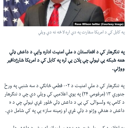
ئ
له مونږ سره په تماس کې پاتې شئ
ټون
ای
ه
په کابل کې د امریکا سفارت په دې اړه لا څه نه دي ویلي
ژبې
اړ
ئ
په ننګرهار کې د افغانستان د ملي امنیت اداره وايي د داعش ډلې
هغه شبکه یې نیولې چې پلان یې لره په کابل کې د امریکا شارژدافیر
ووژني.
په ننګرهار کې د ملي امنیت د ۰۲- قطعې څانګې د سه شنبې په ورځ
جنوري ۱۳ (مرغومي ۲۴) په یوې اعلامیې کې ویلي دي چې د ننګرهار
د کامې په ولسوالۍ کې یې د داعش ډلې څلور غړي نیولي چې د «
داعش د هدفي وژنو د ډلې غړي او زمینه ساز» یې په کې شامل دي.