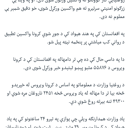
روغتیايي کار کوونکو ته واکسین ورکول شوی دی. او په وینا یې
زرګونو امنیتي سرتیرو ته هم واکسین ورکړل شوی، خو دقیق شمېر یې
معلوم نه دی.
په افغانستان کې په هند هیواد کې د جوړ شوي کرونا واکسین تطبیق
د روانې کب میاشتې پر پنځمه نېټه پيل شو.
دا په داسې حال کې ده چې تر دامهاله په افغانستان کې د کرونا
ویروس د ۵۵۸۷۶ مثبو پېښو ثبتېدو خبر ورکړل شوی دی.
د روغتیا وزارت د معلوماتو په اساس د کرونا ویروس له خپرېدو
څخه بیا تر دا مهاله له یاد ویروس څخه ۲۴۵۱ ناروغان مړه شوي او
۴۹۳۰۰ تنه بیرته روغ شوي دي.
یاد وزارت همدارنګه ویلي چې یوازې په تیرو ۲۴ ساعتونو کې په یاد
هیواد کې د کرونا ویروس ۲۹ مثبتې پېښې ثبت شوي او دوه ناروغان