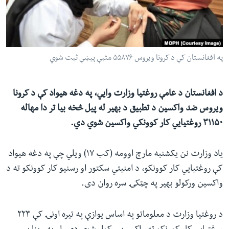
ئ
له مونږ سره په تماس کې پاتې شئ
ټون
ای
ه
په افغانستان کې د کرونا ویروس ۵۵۸۷۶ مثبې پیښې ثبت شوي
ژبې
اړ
ئ
د افغانستان د عامې روغتیا وزارت وايي، په دغه هیواد کې د کرونا
ویروس ضد واکسین د تطبیق د بهیر له پيل څخه بیا تر دا مهاله
۳۱۱۵۰ روغتیايي کار کوونکي واکسین شوي دي.
یاد وزارت نن یکشنبه مارچ اوومه (کب ۱۷) ویلي چې په دغه هیواد
کې روغتیايي کار کوونکو، د امنیتي سکتور او رسنیو کار کوونکو ته د
واکسین ورکولو بهیر په چټکۍ سره روان دی.
د روغتیا وزارت د معلوماتو په اساس یوازې په تیره اونۍ کې ۲۲۳