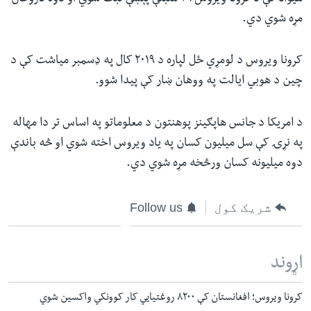
مړه شوي دي.
کرونا ویروس د لومړي ځل لپاره د ۲۰۱۹ کال په ډسمبر میاشت کې د
چین د هوبي ایالت په ووهان ښار کې پیدا شوو.
د امریکا د جانس هاپګینز پوهنتون د معلوماتو په اساس تر دا مهاله
په نړۍ کې سل میلیون کسان په یاد ویروس اخته شوي او څه باندې
دوه میلیونه کسان ورڅخه مړه شوي دي.
شریک کول
Follow us
اړوند
کرونا ویروس؛ افغانستان کې ۸۲۰۰ روغتیايي کار کوونکي واکسین شوي