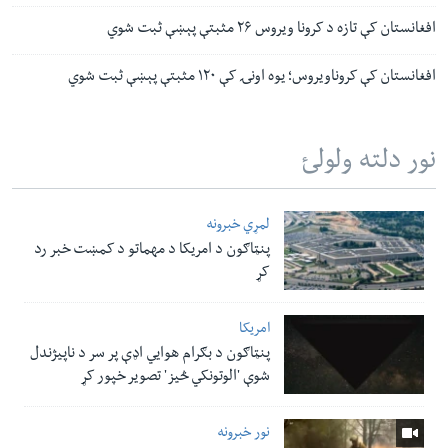
افغانستان کې تازه د کرونا ویروس ۲۶ مثبتې پېښې ثبت شوي
افغانستان کې کروناویروس؛ یوه اونۍ کې ۱۲۰ مثبتې پېښې ثبت شوي
نور دلته ولولئ
لمړي خبرونه
پنټاګون د امریکا د مهماتو د کمښت خبر رد
کړ
امریکا
پنټاګون د بګرام هوایي اډې پر سر د ناپيژندل
شوې 'الوتونکي څيز' تصویر خپور کړ
نور خبرونه