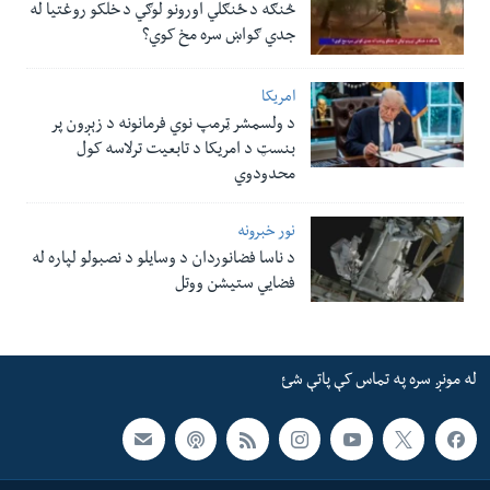
څنګه د ځنګلي اورونو لوګي د خلکو روغتیا له
جدي ګواښ سره مخ کوي؟
امریکا
د ولسمشر ټرمپ نوي فرمانونه د زېږون پر
بنسټ د امریکا د تابعیت ترلاسه کول
محدودوي
نور خبرونه
د ناسا فضانوردان د وسایلو د نصبولو لپاره له
فضایي ستیشن ووتل
له مونږ سره په تماس کې پاتې شئ