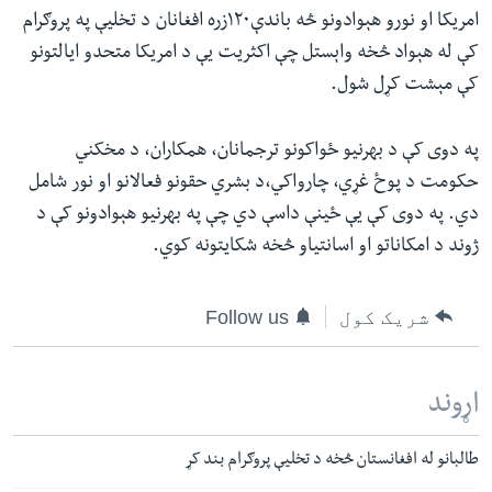
امریکا او نورو هېوادونو څه باندې۱۲۰زره افغانان د تخلیې په پروګرام
کې له هېواد څخه واېستل چې اکثریت یې د امریکا متحدو ایالتونو
کې مېشت کړل شول.
په دوی کې د بهرنیو ځواکونو ترجمانان، همکاران، د مخکني
حکومت د پوځ غړي، چارواکي،‌د بشري حقونو فعالانو او نور شامل
دي. په دوی کې یې ځینې داسې دي‌ چې په بهرنیو هېوادونو کې د
ژوند د امکاناتو او اسانتیاو څخه شکایتونه کوي.
شریک کول
Follow us
اړوند
طالبانو له افغانستان څخه د تخلیې پروګرام بند کړ