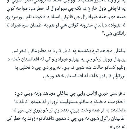
په تړاو زما د خبرو مطلب دا وو چې اسناد نه لرونکي، غیر اصولي او
په قاچاقي ډول خارج ته تګ چې هیوادوال له خطر سره مواجه کوي
منعه دی. هغه هیوادوال چې قانوني اسناد یا دعوت نامې ورسره وي
له هیواده دباندي سفرونه کولای شي او هم په اطمنان سره هیواد ته
راتللای شي."
ښاغلي مجاهد تیره یکشنبه په کابل کې د یو مطبوعاتي کنفرانس
پرمهال وویل ترڅو چې په بهرنیو هېوادونو کې له افغانستان څخه د
وتلیو کسانو حالت ښه شوی نه وي، نه پرېږدي چې د تخلیې په
پروګرام کې نور خلک له افغانستان څخه ووځي.
د فرانسې خبري اژانس وايي چې ښاغلي مجاهد ورته ویلي دي:
«حکومت د خلکو د ساتلو مسئولیت لري او له همدې کابله دا
«تخلیه» به تر هغه وخت پورې بنده وي‌ تر څو پورې چې موږ ته
اطمینان راکړل شوی نه وي‌ چې د هغوی «افغانانو» ژوند په خطر کې
نه دی.»