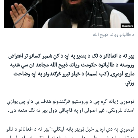
ئ
له مونږ سره په تماس کې پاتې شئ
ټون
ای
ه
د طالبانو ویاند ذبیح الله
ژبې
اړ
ئ
بهر ته د افغانانو د تګ د بندیز په اړه د ګڼ شمېر کسانو تر اعتراض
وروسته د طالبانود حکومت ویاند ذبیح الله مجاهد نن سې شنبه
مارچ لومړۍ (کب لسمه) د خپلو تیرو څرګندونو په اړه وضاحت
ورکړ.
نوموړي زیاته کړه چې د وروستیو څرګندونو هدف یې داو چې یوازې
اسناد نلرونکي، غیر اصولي او په قاچاقي ډول بهر ته تګ منعه دی.
نوموړي په دې اړه پر خپل ټویټر پاڼه لیکلي:"بهر ته د افغانانو د تللو