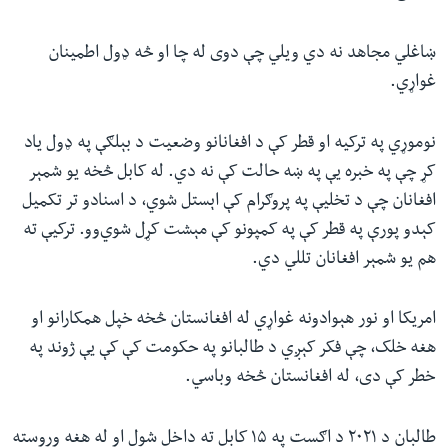
ښاغلي مجاهد نه دي ویلي چې دوی له چا او څه ډول اطمینان
غواړي.
نوموړي په ترکیه او قطر کې د افغانانو وضعیت د بېلګې په ډول یاد
کړ چې په خبره یې په ښه حالت کې نه دي. له کابل څخه یو شمېر
افغانان چې د تخلیې په پروګرام کې اېستل شوي، د اسنادو تر تکمیل
کېدو پورې په قطر کې په کمپونو کې مېشت کړل شوي‌وو. ترکیې ته
هم یو شمېر افغانان تللي دي.
امریکا او نور هېوادونه غواړي له افغانستان څخه خپل همکارانو او
هغه خلک، چې فکر کېږي د طالبانو په حکومت کې کې یې ژوند په
خطر کې دی، له افغانستان څخه وباسي.
طالبان د ۲۰۲۱ د اګست په ۱۵ کابل ته داخل شول او له هغه وروسته