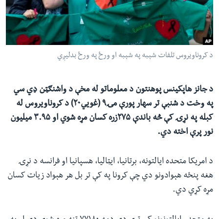
ئ
له مونږ سره په تماس کې پاتې شئ
ټون
ای
ه
د کروناویروس تلفات شېبه په شېبه او ورځ په ورځ بدلیږي
ژبې
اړ
ئ
د جانز هاپکینس پوهنتون د معلوماتو له مخې د واشنګټن ډي سي
په وخت د شنبې تر سهار پورې مۍ۹ (غويي۲۰) د کروناویروس له
کبله په نړۍ کې څه باندې ۲۷۵زره کسان مړه شوي او ۳.۹۵ میلیون
نور پرې اخته دي.
د امریکا متحده ایالتونه، برتانیا، ایټالیا، هسپانیا او فرانسه د نړۍ
هغه پنځه هېوادونو دي چې کرونا په کې تر بل هر هېواد زیات کسان
مړه کړي دي.