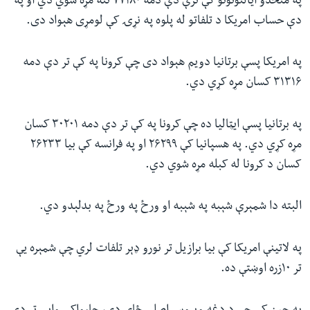
په متحدو ایالتونونو کې ترې دې دمه ۷۷۱۸۰ تنه مړه شوي دي او په
دې حساب امریکا د تلفاتو له پلوه په نړۍ کې لومړی هېواد دی.
په امریکا پسې برتانیا دویم هېواد دی چې کرونا په کې تر دې دمه
۳۱۳۱۶ کسان مړه کړي دي.
په برتانیا پسې ایټالیا ده چې کرونا په کې تر دې دمه ۳۰۲۰۱ کسان
مړه کړي دي. په هسپانیا کې ۲۶۲۹۹ او په فرانسه کې بیا ۲۶۲۳۳
کسان د کرونا له کبله مړه شوي دي.
البته دا شمېرې شېبه په شېبه او ورځ په ورځ په بدلېدو دي.
په لاتینې امریکا کې بیا برازیل تر نورو ډېر تلفات لري چې شمېره یې
تر ۱۰زره اوښتې ده.