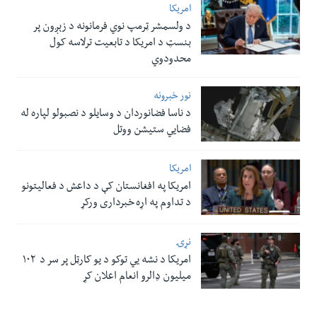
امریکا
د ولسمشر ټرمپ نوي فرمانونه د زېږون پر
بنسټ د امریکا د تابعیت ترلاسه کول
محدودوي
نور خبرونه
د ناسا فضانوردان د وسایلو د نصبولو لپاره له
فضایي ستیشن ووتل
امریکا
امریکا په افغانستان کې د داعش د فعالیتونو
د تداوم په اړه خبرداری ورکړ
نړۍ
امریکا د نشه یي توکو د یو کارټل پر سر د ۱۰۲
میلیون ډالرو انعام اعلان کړ