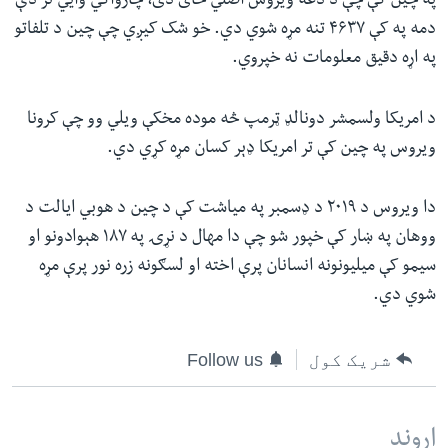
په چین کې چې د دغه ویروس اصلي ځای دی، چارواکي وايي تر دې
دمه په کې ۴۶۳۷ تنه مړه شوي دي. خو شک کیږي‌ چې چین د تلفاتو
په اړه دقیق معلومات نه خپروي.
د امریکا ولسمشر دونالډ ټرمپ څه موده مخکې ویلي وو چې کرونا
ویروس په چین کې تر امریکا ډېر کسان مړه کړي دي.
دا ویروس د ۲۰۱۹ د ډسمبر په میاشت کې د چین د هوبي ایالت د
ووهان په ښار کې خپور شو چې دا مهال د نړۍ په ۱۸۷ هېوادونو او
سیمو کې میلیونونه انسانان پرې اخته او لسګونه زره نور پرې مړه
شوي دي.
شریک کول
Follow us
اړوند