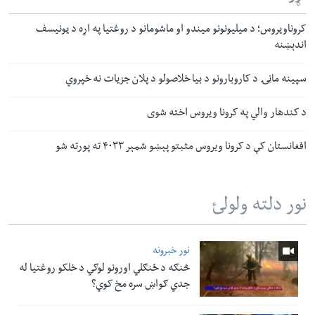
کروناویروس؛ د میلیونونو میندو او ماشومانو د روغتیا په اړه د یونیسف
اندېښنه
سپینه ماڼۍ د کاروبارونو د بیا خلاصولو د پلان جزیات نه خپروي
د کندهار والي په کرونا ویروس اخته شوی
افغانستان کې د کرونا ویروس مثبتو پېښو شمېر ۴۰۳۳ ته پورته شو
نور دلته ولولئ
نور خبرونه
څنګه د ځنګلي اورونو لوګي د خلکو روغتیا له
جدي ګواښ سره مخ کوي؟