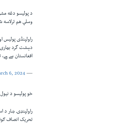
د پولیسو دغه مشر 
وسلې هم ترلاسه ش
راولپنڈی پولیس او
دہشت گرد بھاری ا
افغانستان سے ہے، 
rch 6, 2024
— Rawalpindi Police (@RwpPolice)
خو پوليسو د نيول 
راولپنډۍ ښار د اس
تحریک انصاف ګوند