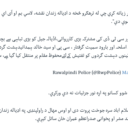
زیاته کړې چې له ترهګرو څخه د اډياله زندان نقشه، لاسي بم او آی اي 
وي دي".‏
ر سی ٹی ڈی کی مشترکہ بڑی کارروائی،اڈیالہ جیل کو بڑی تباہی سے بچا ل
سلحہ اور بارود سمیت گرفتار ، سی پی او سید خالد ہمدانیدہشت گرد
تینوں دہشت گردوں کو تفتیش کےلئےمحفوظ مقام پر منتقل کیا گیا ہے، 
Ma
شوو کسانو په اړه نور جزئیات نه دي ورکړي.‏
لام اباد سره جوخت پروت دی او اوس مهال د راولپنډۍ په اډياله زندان
 مشر او پخوانی ‏صدراعظم عمران خان ساتل کیږي.‏