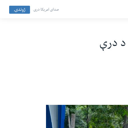
ژوندۍ
صدای امریکا دری
 د درې