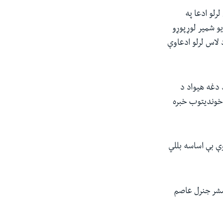
رلو ادعا په
و شمیر لوړپوړو
 لاس لرلو ادعاوې
 کې د دغه هیواد د
 خوندیتوب خبره
وې بې اساسه بللي
مشر جنرل عاصم