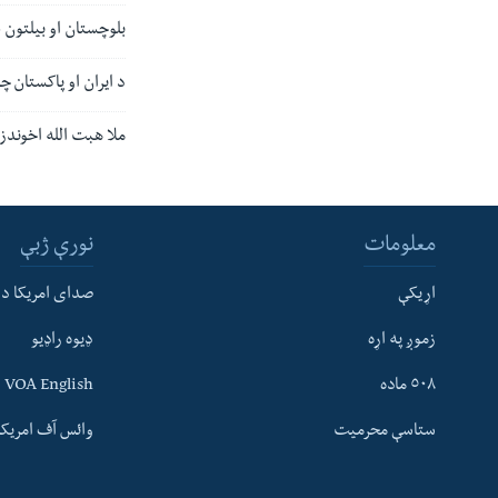
بلوچستان او بیلتون غ
د ایران او پاکستان چ
ملا هبت الله اخوندزا
معلومات
نورې ژبې
اړیکې
صدای امریکا د
زموږ په اړه
ډیوه راډیو
له مونږ سره په تماس کې پاتې شئ
٥٠٨ ماده
VOA English
ستاسې محرمیت
وائس آف امریکہ
ژبې