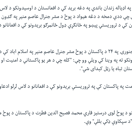
ه اډیاله زندان باندې په دغه برید کې د افغانستان د اوسیدونکو د لاس ل
چې ددې دمخه د دغه هیواد د پوځ د مشر جنرال عاصم منیر په ګډون ی
ن کې د تروریستي پیښو په ځانګړي ډول ځانمرګو بریدونو کې د افغانانو د
د روان ۲۰۲۴ کال جنورۍ په ۲۴ د پاکستان د پوځ مشر جنرل عاصم منیر په اسلام اباد
ونکو ته په وینا کې ویلي وو چې: "کله چې د ‏هر یو پاکستاني د امنیت او
تان تباه يا رټل کېدای شي".‏
ت په پاکستان کې په تروریستي بریدونو کې د افغانانو د لاس لرلو ادعا
ونو د پوځ لوی درستیز قاري محمد فصيح الدين فطرت د پاکستان د پوځ 
"د سپکاوي ډکې بللې" وې.‏