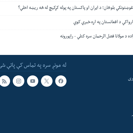
وښتونکي بلوڅان؛ د ایران او پاکستان په پوله کړکیچ له څه ریښه اخلي؟
ارواکي د افغانستان په اړه خبرې کوي
ده د مولانا فضل الرحمان سره کتلي - راپورونه
له مونږ سره په تماس کې پاتې شئ
ری