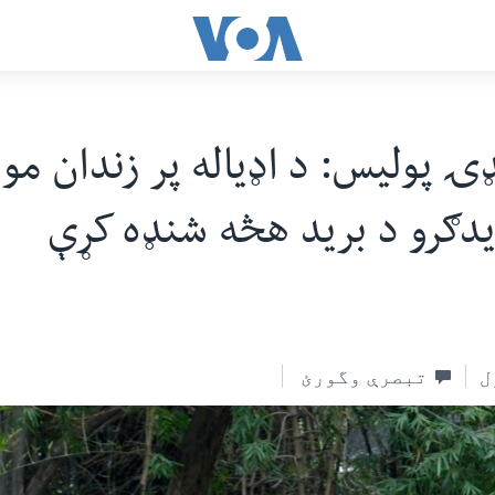
ډۍ پوليس: د اډياله پر زندان مو
یدګرو د برید هڅه شنډه کړې
ل
تبصرې وگورئ