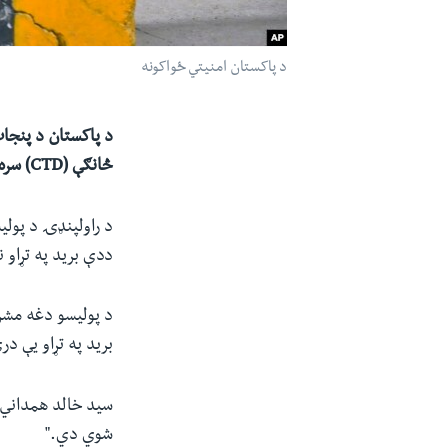
د پاکستان امنیتي ځواکونه
د پاکستان د پنجا
څانګې (
CTD
)
سره
د راولپنډۍ د پولي
ددې برید په تړاو ن
برید په تړاو یې د
سيد خالد همداني و
شوي دي."