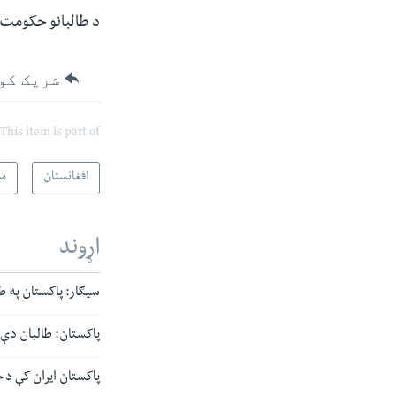
د طالبانو حکومت ت
شریک کو
This item is part of
افغانستان
س
اړوند
سیګار: پاکستان په طا
پاکستان: طالبان دې ت
پاکستان ایران کې د خ