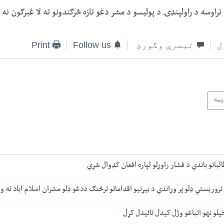
راوسه د راولپنډۍ د پولیسو د مشر دغو تازه څرګندونو ته لا غبرګون نه
ل
تبصرې وگورئ
Follow us
Print
یمه
لبانو باندې د فشار راوړلو لپاره افغان کډوال شړي
روریستي ډلو پر وړاندې د بیړنیو اقداماتو ترڅنګ ددغو ډلو مشران اسلام اباد ته 
پلو نهو اتباعو وژل کیدل تائیدل کړل