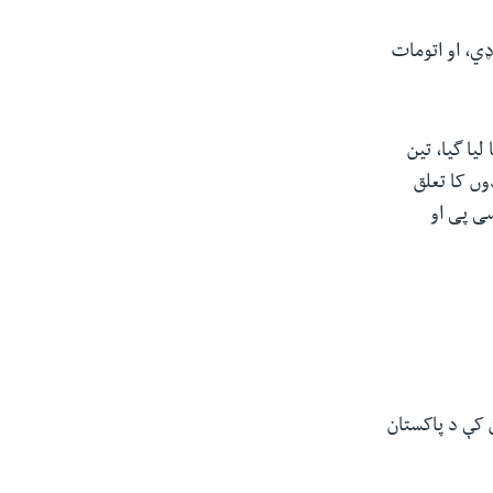
ډي، او اتومات
یا گیا، تین
وں کا تعلق
سی پی او
 کې د پاکستان