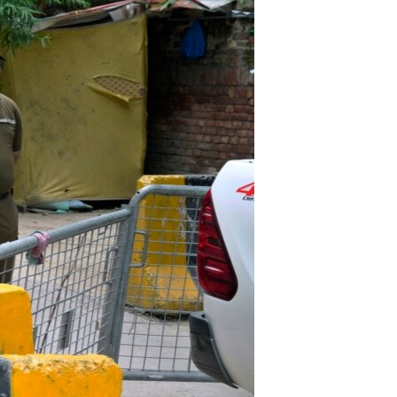
ئ
ټون
ای
ه
اړ
ئ