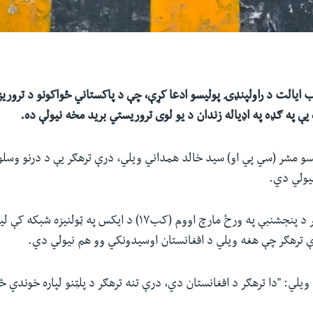
ب
ایالت
د راولپنډۍ پوليسو
ادعا کړې
،
چې د پاکستاني ځواکونو د تروری
یې
په ګډه
په اډیاله زندان د یو لوی تروریستي برید مخه نیولې ده.
سو مشر (سي پي او) سيد خالد همداني ویلي، درې ترهګر یې د درنو وسلو 
يولي دي.‏
د پولیسو دغه مشر د پنجشنبې په ورځ مارچ اووم (کب۱۷) د ایکس په ټو
رې ترهګر چې هغه ویلي د افغانستان اوسیدونکي وو هم نیولي دي.
یلي: "دا ترهګر د افغانستان دي، درې تنه ترهګر د پلټنو لپاره خوندي ځا