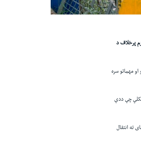
زم پرخلاف د
او مهماتو سره
لنیزه شبکه کې لیکلي چې ددې
ی ته انتقال