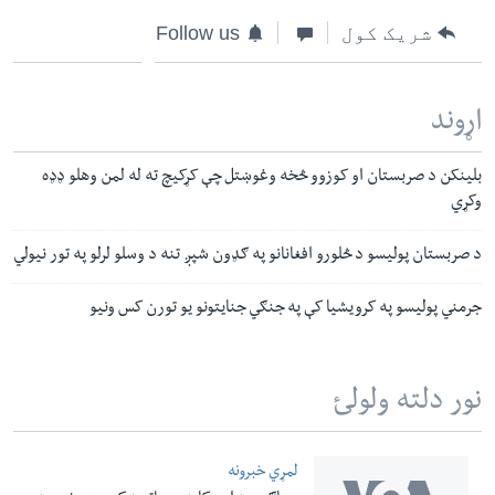
شریک کول
Follow us
اړوند
بلینکن د صربستان او کوزوو څخه وغوښتل چې کړکیچ ته له لمن وهلو ډډه
وکړي
د صربستان پولیسو د څلورو افغانانو په ګډون شپږ تنه د وسلو لرلو په تور نیولي
جرمني پولیسو په کرویشیا کې په جنګي جنایتونو یو تورن کس ونیو
نور دلته ولولئ
لمړي خبرونه