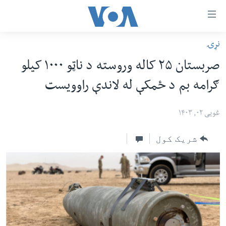
اس
نړۍ
سي
کورپاڼه
صربستان ۲۵ کاله وروسته د ناټو ۱۰۰۰ کیلو
ړ
افغانستان
ګرامه بم د ځمکې له لاندې راوویست
تصالات
سیمه
صلي
امریکا
غویی ۰۲, ۱۴۰۳
تن
نړۍ
ه
شریک کول
ښځې او نجونې
اړ
ئ
ځوانان
مومي
د بیان ازادي
ارښود
روغتیا
ه
سرمقاله
اړ