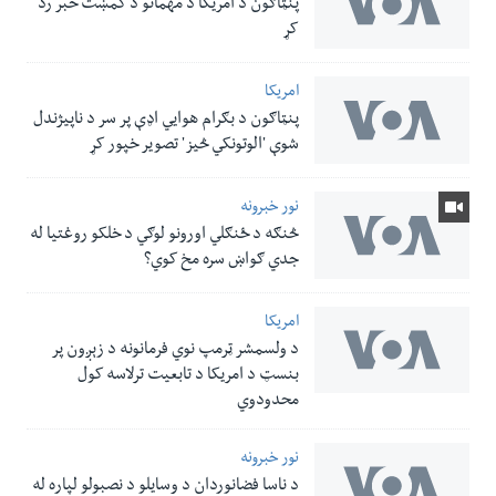
پنټاګون د امریکا د مهماتو د کمښت خبر رد
کړ
امریکا
پنټاګون د بګرام هوایي اډې پر سر د ناپيژندل
شوې 'الوتونکي څيز' تصویر خپور کړ
نور خبرونه
څنګه د ځنګلي اورونو لوګي د خلکو روغتیا له
جدي ګواښ سره مخ کوي؟
امریکا
د ولسمشر ټرمپ نوي فرمانونه د زېږون پر
بنسټ د امریکا د تابعیت ترلاسه کول
محدودوي
نور خبرونه
د ناسا فضانوردان د وسایلو د نصبولو لپاره له