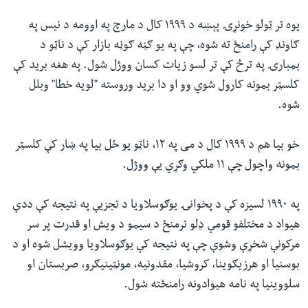
یوه تر ټولو خونړۍ پېښه د ۱۹۹۹ کال د مارچ په اوومه د نیس په
ګاونډ کې رامنځ ته شوه، چې په یو ګڼه ګوڼه بازار کې د ناټو د
بمبارۍ په ترڅ کې تر لسو زیات کسان ووژل شول. په هغه برید کې
کلسټر بمونه کارول شوي وو او دا برید وروسته "لویه خطا" وبلل
شوه.
خو بیا هم د ۱۹۹۹ کال د می په ۱۲، ناټو یو ځل بیا په ښار کې کلسټر
بمونه واچول چې ۱۱ ملکي وګړي یې ووژل.
په ۱۹۹۰ لسیزه کې د پخوانۍ یوګوسلاویا د تجزیې په نتیجه کې ددې
هیواد د مختلفو قومي ډلو ترمنځ د سیمو د ویش او قدرت پر سر
مرکونې شخړې وشوې چې په نتیجه کې یوګوسلاویا وویشل شوه او د
بوسنیا او هرزیګوینا، کروشیا، مقدونیه، مونټینیګرو، صربستان او
سلووینیا په نامه هیوادونه رامنځته شول.