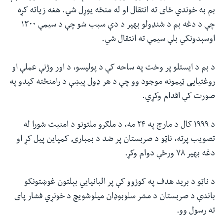
بم به خوندي ځای ته انتقال او له منځه یوړل شي. هغه زیاته کړه
چې د دغه بم د شنډولو بهیر د دې سبب شو چې د سیمې ۱۳۰۰
اوسېدونکي بلې سیمې ته انتقال شي.
د بم د ایستلو پر وخت په ساحه کې د پولیسو، د اور وژنې عملې او
روغتیایی ټیمونه موجود وو چې د هر ډول پیښې د رامنځته کیدو په
صورت کې اقدام وکړي.
د ۱۹۹۹ کال د مارچ په ۲۴ مه، د ملګرو ملتونو د امنیت شورا له
تصویب پرته، ناټو د صربستان پر ضد د بمبارۍ کمپاین پیل کړ او
دغه بهیر ۷۸ ورځې دوام وکړ.
د ناټو د برید هدف په کوزوو کې پر البانیايي بېلتون غوښتونکو
باندې د صربستان د مشر سلوبوډان میلوشویچ د خونړي فشار پای
ته رسول وو.