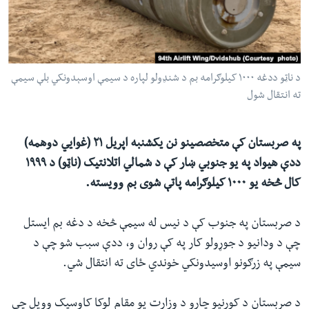
ئ
له مونږ سره په تماس کې پاتې شئ
ټون
ای
ه
د ناټو ددغه ۱۰۰۰ کیلوګرامه بم د شنډولو لپاره د سیمې اوسېدونکي بلې سیمې
ژبې
اړ
ته انتقال شول
ئ
په صربستان کې متخصصینو نن یکشنبه اپریل ۲۱ (غوایي دوهمه)
ددې هیواد په یو جنوبي ښار کې د شمالي اتلانتیک (ناټو) د ۱۹۹۹
کال څخه یو ۱۰۰۰ کیلوګرامه پاتې شوی بم وویسته.
د صربستان په جنوب کې د نیس له سیمې څخه د دغه بم ایستل
چې د ودانیو د جوړولو کار په کې روان و، ددې سبب شو چې د
سیمې په زرګونو اوسیدونکي خوندي ځای ته انتقال شي.
د صربستان د کورنیو چارو د وزارت یو مقام لوکا کاوسیک وویل چې