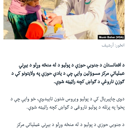
ئ
له مونږ سره په تماس کې پاتې شئ
ټون
ای
ه
ژبې
اړ
انځور: آرشیف
ئ
د
افغانستان د
جنوبي حوزې د پولیو د له منځه وړلو د بیړني
عملیاتي مرکز
مسوؤلین وایي چې د یادې حوزې په ولایتونو کې
د
ګوزڼ
ناروغې د ګواښ کچه راټیټه شوې.
دوی چاپیریال کې د پولیو ویروس شتون تاییدوي، خو وایي چې د
پخوا په پرتله د پولیو ناروغی د ګواښ کچه راټیټه شوې.
د جنوبي حوزې د پولیو د له منځه وړلو د بیړني عملیاتي مرکز