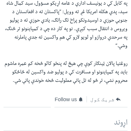
په کابل کې د یونیسف ادارې د عامه اړیکو مسؤول، سید کمال شاه
سید، پدې هکله امریکا غږ ته وویل: ”پاکستان ته د افغانستان د
جنوبي حوزې د اوسیدونکو پراخ تګ راتګ، یادې حوزې ته د پولیو
ویروس د انتقال سبب کیږي. نو په کار ده چې د کمپاینونو تر څنګ،
په سرحدي دروازو او لویو لارو کې هم واکسین ته جدي پاملرنه
وشي.“
روغتیا پالان ټينګار کوي چې هیڅ له پنځو کالو څخه کم عمره ماشوم
باید په کمپاینونو او مسافرت کې د پولیو ضد واکسین له څاڅکو
محروم نشي، تر څو له تل پاتې معلولیت څخه خوندي پاتې شي.
شریک کول
Follow us
اړوند