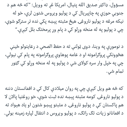
مسؤول، ډاکټر صدیق الله پتیال، امریکا غږ ته وویل: ”که څه هم د
جنوبي حوزې په چاپیریال کې د پولیو ویروس شتون لري، خو له
نیکه مرغه د پولیو ناروغۍ هیڅ مثبته پېښه پکې نده تر سترګو شوې،
چې د پولیو په له منځه وړلو کې د پام وړ پرمختګ بلل کیږي.“
د نوموړي په وینا، دوی ټولنې ته د حفظ الصحې د رعایتولو ځینې
هڅوونکي پروګرامونه او د عامه پوهاوي پروګرامونه په پام کې نیولي،
چې په خپل وار سره کولای شي د پولیو په له منځه وړلو کې ګټور
تمام شي.
که څه هم ویل کیږي چې په روان میلادي کال کې د افغانستان دننه
د پولیو ناروغۍ کومه مثبته پېښه نده ثبت شوې، خو روغتیا پالان لا
هم پاکستان کې د پولیو ناروغۍ د مثبتو پېښو شتون او یاد هېواد ته
د افغانانو زیات تګ راتګ، د پولیو ویروس د انتقال لپاره زمینه بولي.