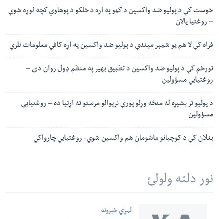
خوست کې د پولیو ضد واکسین د ګټو په اړه د خلکو د پوهاوي کچه لوړه شوې
– روغتیا پالان
فراه کې لا هم یو شمېر میندې د پولیو ضد واکسین په اړه کافي معلومات نلري
تورخم کې د پولیو ضد واکسین د تطبیق بهیر په منظم ډول روان دی –
روغتیایي مسؤولین
د پولیو تر بشپړه له منځه وړلو پورې نړیوالو مرستو ته اړتیا ده – روغتیایی
مسؤولین
بغلان کې د کوچیانو ماشومان هم واکسین شوي- روغتیایي چارواکي
نور دلته ولولئ
لمړي خبرونه