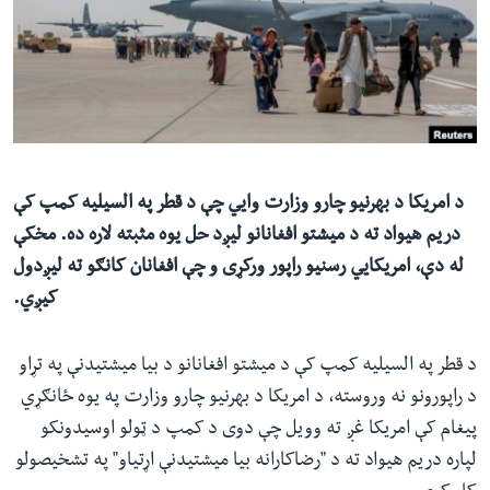
ئ
له مونږ سره په تماس کې پاتې شئ
ټون
ای
ه
ژبې
اړ
ئ
د امریکا د بهرنیو چارو وزارت وايي چې د قطر په السیلیه کمپ کې
دریم هیواد ته د میشتو افغانانو لیږد حل يوه مثبته لاره ده. مخکې
له دې، امریکایي رسنیو راپور ورکړی و چې افغانان کانګو ته لیږدول
کیږي.
د قطر په السیلیه کمپ کې د میشتو افغانانو د بیا میشتیدنې په تړاو
د راپورونو نه وروسته، د امریکا د بهرنیو چارو وزارت په یوه ځانګړي
پیغام کې امریکا غږ ته وویل چې دوی د کمپ د ټولو اوسیدونکو
لپاره دریم هیواد ته د "رضاکارانه بیا میشتیدنې اړتیاو" په تشخیصولو