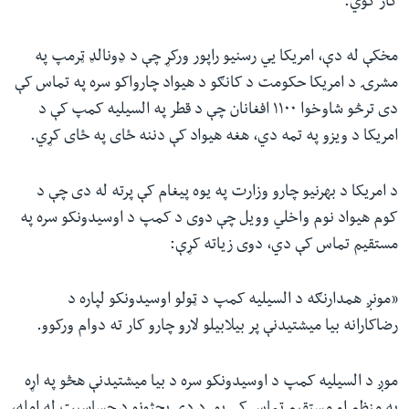
کار کوي.
مخکې له دې، امریکا يي رسنیو راپور ورکړ چې د ډونالډ ټرمپ په
مشرۍ د امریکا حکومت د کانګو د هیواد چارواکو سره په تماس کې
دی ترڅو شاوخوا ۱۱۰۰ افغانان چې د قطر په السیلیه کمپ کې د
امریکا د ویزو په تمه دي، هغه هیواد کې دننه ځای په ځای کړي.
د امریکا د بهرنیو چارو وزارت په یوه پیغام کې پرته له دی چې د
کوم هیواد نوم واخلي وویل چې دوی د کمپ د اوسیدونکو سره په
مستقیم تماس کې دي، دوی زیاته کړې:
«مونږ همدارنګه د السیلیه کمپ د ټولو اوسیدونکو لپاره د
رضاکارانه بیا میشتیدنې پر بیلابیلو لارو چارو کار ته دوام ورکوو.
موږ د السیلیه کمپ د اوسیدونکو سره د بیا میشتیدنې هڅو په اړه