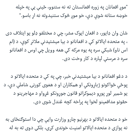
"موږ افغانان په زوره افغانستان ته نه ستنوو، ځینې یې په خپله
خوښه ستانه شوي دي، خو موږ څوک ستنیدوته نه اړ باسو."
شان وان ډایور، د افغان ایوک مشر، چې د مختلفو ډلو یو ایتلاف دی
، په متحده ایالاتو کې د افغانانو د بیا میشتیدنې ملاتړ کوي، د (ام
اس ناو) شبکې سره په یوه مرکه کې هغه وویل چې اوس د افغانانو
سره د مرستې لپاره د کار وخت دی.
د دغو افغانانو د بیا میشتیدنې خبر، چې په کې د متحده ایالاتو د
پوځي ځواکونو ژباړونکي او همکاران او د هغوی کورنۍ شاملې دي، د
یو شمیر لوړ پوړو دیموکراتو قانون جوړونکو غړواو د مهاجرینو د
حقونو مدافعینو لخوا په پراخه کچه غندل شوی دی.
خو د متحده ایالاتو د بهرنیو چارو وزارت وايي چې دا استوګنځای به
نه یوازې د متحده ایالاتو امنیت خوندي کړي، بلکې دوی ته به له