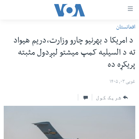
اس
افغانستان
سي
کورپاڼه
د امریکا د بهرنیو چارو وزارت،دریم هیواد
ړ
افغانستان
ته د السیلیه کمپ میشتو لیږدول مثبته
تصالات
سیمه
پریکړه ده
صلي
امریکا
تن
نړۍ
غویی ۰۳, ۱۴۰۵
ه
ښځې او نجونې
اړ
شریک کول
ئ
ځوانان
مومي
د بیان ازادي
ارښود
روغتیا
ه
سرمقاله
اړ