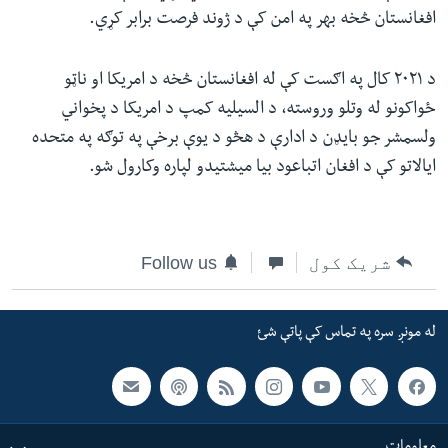
افغانستان څخه بهر په امن کې د ژوند فرصت برابر کړي.
د ۲۰۲۱ کال په اګست کې له افغانستان څخه د امریکا او ناټو
ځواکونو له وتلو وروسته، د السیلیه کمپ د امریکا د پخواني
ولسمشر جو بایډن د ادارې د هڅو د یوې برخې په توګه په متحده
ایالاتو کې د افغان اتباعود بیا میشتیدو لپاره وکارول شو.
شریک کول
Follow us
له مونږ سره په تماس کې پاتې شئ