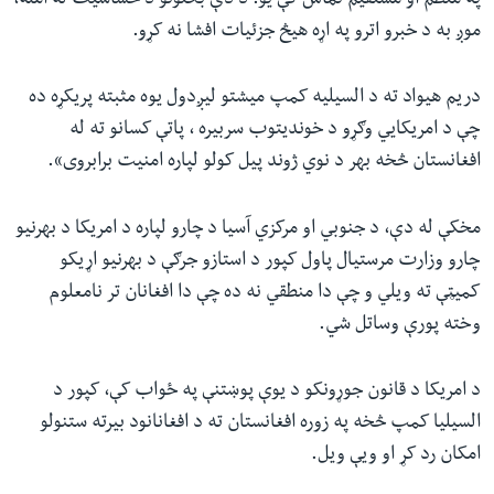
په منظم او مستقیم تماس کې یو. د دې بحثونو د حساسیت له امله،
موږ به د خبرو اترو په اړه هیڅ جزئیات افشا نه کړو.
دریم هیواد ته د السیلیه کمپ میشتو لیږدول یوه مثبته پریکړه ده
چې د امریکایي وګړو د خوندیتوب سربیره ، پاتې کسانو ته له
افغانستان څخه بهر د نوي ژوند پیل کولو لپاره امنیت برابروی».
مخکې له دې، د جنوبي او مرکزي آسیا د چارو لپاره د امریکا د بهرنیو
چارو وزارت مرستیال پاول کپور د استازو جرګې د بهرنیو اړیکو
کمیټې ته ویلي و چې دا منطقي نه ده چې دا افغانان تر نامعلوم
وخته پورې وساتل شي.
د امریکا د قانون جوړونکو د یوې پوښتنې په ځواب کې، کپور د
السیلیا کمپ څخه په زوره افغانستان ته د افغانانود بیرته ستنولو
امکان رد کړ او ويې ویل.