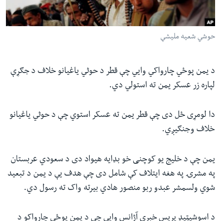
ئ
له مونږ سره په تماس کې پاتې شئ
ټون
حوشي شعیه ملیشې
ای
ه
ژبې
اړ
د یمن پوځي چارواکي وايي چې قطر د حوثي یاغیانو خلاف د جګړې
ئ
لپاره زر عسکر یمن ته استولي دي.
دا لومړی ځل دی چې قطر یمن ته عسکر استوي چې د حوثي یاغیانو
خلاف وجنګیږي.
یمن چې د خلیج یو کوچنی خو بډایه هیواد دی د سعودي عربستان
په مشرۍ په هغه ایتلاف کې شامل دی چې هدف یې د یمن د تبعید
شوي ولسمشر عبدو ربو منصور هادي بیرته واک ته رسول دي.
د اسوشیټیډ پریس خبرې آژانس وايي چې د یمن پوځي چارواکو د