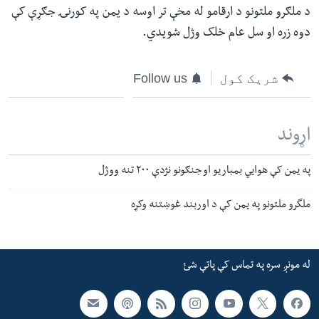
د ملګرو ملتونو د ارقامو له مخې تر اوسه د یمن په کورنۍ جګړې کې
دوه زره او سل عام خلک وژل شویدي.
شریک کول
Follow us
اړوند
په یمن کې هوايي بمباریو او جنګونو نژدې ۲۰۰ تنه ووژل
ملگرو ملتونو په یمن کې د اوربند غوښتنه وکړه
له مونږ سره په تماس کې پاتې شئ