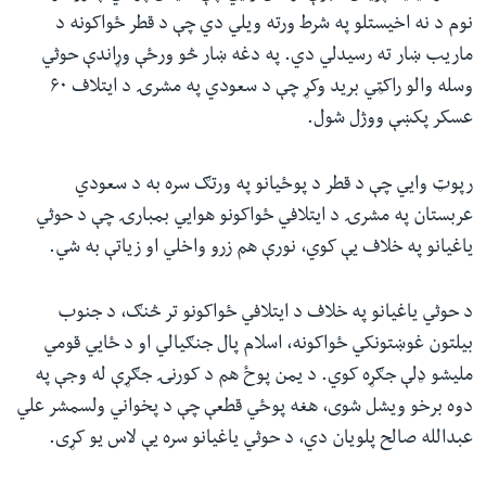
نوم د نه اخیستلو په شرط ورته ویلي دي چې د قطر ځواکونه د
ماریب ښار ته رسیدلي دي. په دغه ښار څو ورځې وړاندې حوثي
وسله والو راکټي برید وکړ چې د سعودي په مشرۍ د ایتلاف ۶۰
عسکر پکښې ووژل شول.
رپوټ وایي چې د قطر د پوځیانو په ورتګ سره به د سعودي
عربستان په مشرۍ د ایتلافي ځواکونو هوایي بمبارۍ چې د حوثي
یاغیانو په خلاف یې کوي، نورې هم زرو واخلي او زیاتې به شي.
د حوثي یاغیانو په خلاف د ایتلافي ځواکونو تر څنګ، د جنوب
بیلتون غوښتونکي ځواکونه، اسلام پال جنګیالي او د ځایي قومي
ملیشو ډلې جګړه کوي. د یمن پوځ هم د کورنۍ جګړې له وجې په
دوه برخو ویشل شوی، هغه پوځي قطعې چې د پخواني ولسمشر علي
عبدالله صالح پلویان دي، د حوثي یاغیانو سره یې لاس یو کړی.