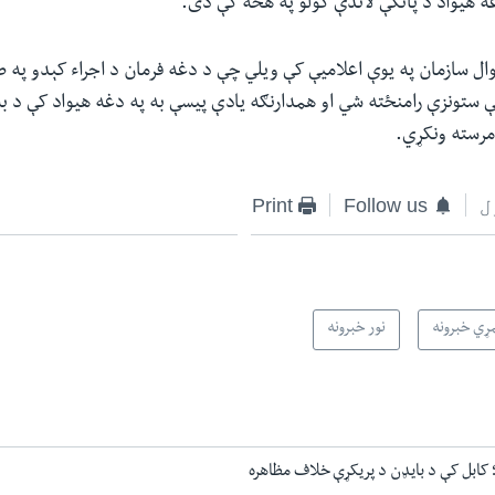
ه هیواد د پانګې لاندې کولو په هڅه کې دی.
ال سازمان په یوې اعلامیې کې ویلي چې د دغه فرمان د اجراء کېدو په 
ې ستونزې رامنځته شي او همدارنګه یادې پیسې به په دغه هیواد کې د 
مرسته ونکړي.
ل
Follow us
Print
ړي خبرونه
نور خبرونه
کابل کې د بایډن د پریکړې خلاف مظاهره