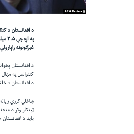
د افغانستان د کنګ
غبرګونونه راپارولي
کنفرانس په مهال 
د افغانستان د خلک
ښاغلي کرزي زیاته 
ټینګار وکړ د متحد
باید د افغانستان 