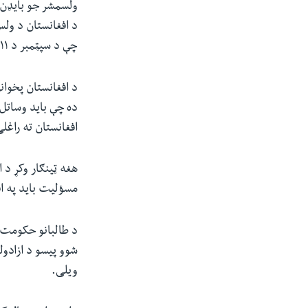
چې د سپټمبر د ۱۱ مې د قربانیانو د دعوې پریکړه نه وې شوي.
د افغانستان پخوان
ده چې باید وساتل
افغانستان ته راغل
هغه ټینګار وکړ د 
مسؤلیت باید په اف
د طالبانو حکومت پ
شوو پیسو د ازادو
ویلی.