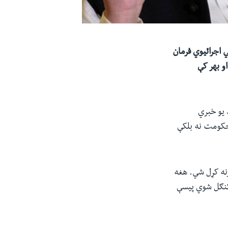
ي اجرائیوي فرمان
نستان او بهر کې
۱۳(سلواغې ۲۴) په کابل کې د یو خبري
حکومت نه بلکې
رنه کړل شي. هغه
 کنګل شوي پیسې