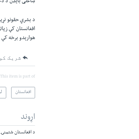
ښاغلی بایډن د دغ
د بشري حقونو نړیو
افغانستان کې زیات
هوارېدو برخه کې 
شریک کو
This item is part of
افغانستان
لم
اړوند
د افغانستان شتمنۍ؛ 