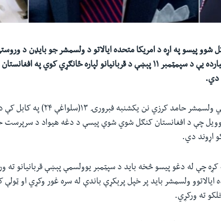
ل شوو پیسو په اړه د امریکا متحده ایالاتو د ولسمشر جو بایډن د وروست
په اړه چې ۳.۵ میلیارده یې د سپمټمبر ۱۱ پېښې د قربانیانو لپاره ځانګړي کوي په افغا
 دي.
د افغانستان پخواني ولسمشر حامد کرزي نن یکشنبه فبرورۍ 
وویل چې د افغانستان کنګل شوي شوې پیسې د دغه هیواد د سرپرست 
و اړوند دي.
کړه چې له دغو پیسو څخه باید د سپټمبر یوولسمې پېښې قربانیانو ته و
ه ایالاتوو ولسمشر باید پر خپل پرېکړې باندې له سره غور وکړي او ټولې
خلکو ته ورکړي.