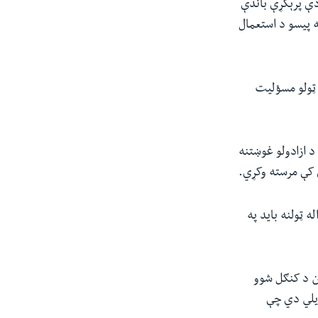
دې پرېکړې باندې
 پیسو د استعمال
 ټولو مسؤلیت
د ازادولو غوښتنه
 کې مرسته وکړي.
 ټولنه باید په
ن د کنګل شوو
 ویلي دي چې