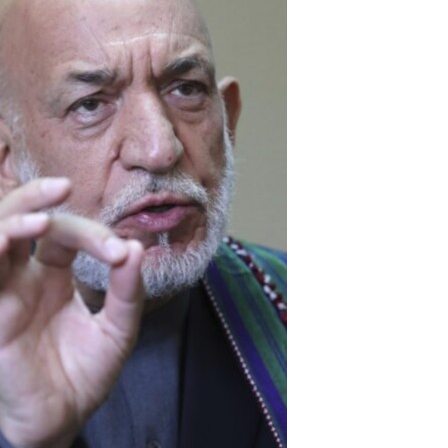
ئ
ټون
ای
ه
اړ
ئ