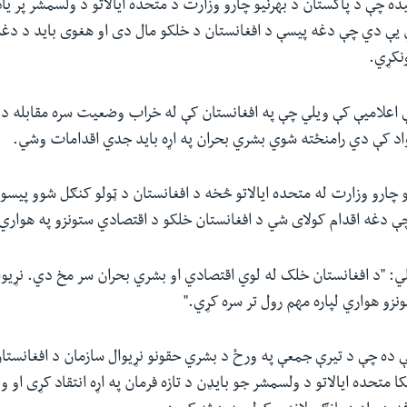
ده چې د پاکستان د بهرنیو چارو وزارت د متحده ایالاتو د ولسمشر پر یا
ي یې دي چې دغه پیسې د افغانستان د خلکو مال دی او هغوی باید د دغه
ونکړي.
 اعلامیې کې ویلي چې په افغانستان کې له خراب وضعیت سره مقابله د
اد کې دي رامنځته شوي بشري بحران په اړه باید جدي اقدامات وشي.
و چارو وزارت له متحده ایالاتو څخه د افغانستان د ټولو کنګل شوو پیسو 
ې دغه اقدام کولای شي د افغانستان خلکو د اقتصادي ستونزو په هواري
لي: "د افغانستان خلک له لوي اقتصادي او بشري بحران سر مخ دي. نړیواله
زو هواري لپاره مهم رول تر سره کړي."
ې ده چې د تیرې جمعې په ورځ د بشري حقونو نړیوال سازمان د افغانستا
یکا متحده ایالاتو د ولسمشر جو بایډن د تازه فرمان په اړه انتقاد کړی او