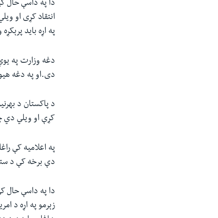
دا په داسې حال کی
انتقاد کړی او ویل
په اړه باید پرېکړه 
دغه وزارت په یوې
دی.او په دغه هیو
د پاکستان د بهرنی
کړې او ویلي دي چ
په اعلامیه کې راغ
دې برخه کې د ستون
دا په داسې حال ک
زېرمو په اړه د امر