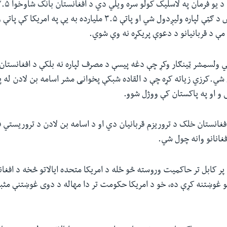
د افغانستان د ولس د ګټې لپاره ولیږدول شي او پاتې ۳.۵ ملیارده به یې پ
ي ولسمشر ټینګار وکړ چې دغه پیسې د مصرف لپاره نه بلکې د افغانستان
 شي.کرزي زیاته کړه چې د القاده شبکې پخوانی مشر اسامه بن لادن له 
ی و او په پاکستان کې ووژل شوو.
افغانستان خلک د تروریزم قربانیان دي او د اسامه بن لادن د تروریستي ف
غانانو وانه چول شي.
ر کابل تر حاکمیت وروسته څو ځله د امریکا متحده ایالاتو څخه د افغا
لو غوښتنه کړې ده، خو د امریکا حکومت تر دا مهاله د دوی غوښتنې م