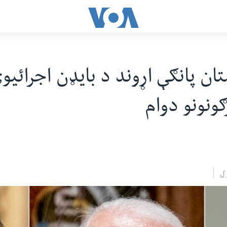
تان پانګې اړوند د بایډن اجرائيو
ګونونو دوام
ل