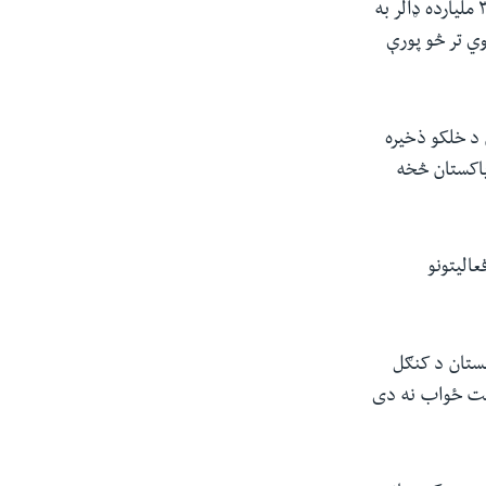
ولسمشر جو بایډن د یو فرمان په لاسلیک کولو سره ویلي‌ دي د افغانستان بانک شاوخوا ۳.۵ ملیارده ډالر به
ه امریکا کې پاتې وي تر څو پورې
 د خلکو ذخیره
پاکستان څخه
عالیتونو
نستان د کنګل
ثبت ځواب نه دی