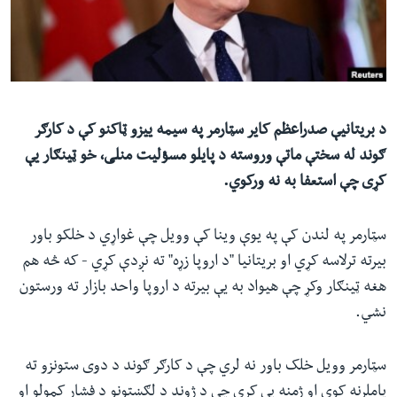
ئ
له مونږ سره په تماس کې پاتې شئ
ټون
ای
ه
ژبې
اړ
د بریتانیې صدراعظم کایر سټارمر په سیمه ییزو ټاکنو کې د کارګر
ئ
ګوند له سختې ماتې وروسته د پایلو مسؤلیت منلی، خو ټینګار یې
کړی چې استعفا به نه ورکوي.
سټارمر په لندن کې په یوې وینا کې وویل چې غواړي د خلکو باور
بیرته ترلاسه کړي او بریتانیا "د اروپا زړه" ته نږدې کړي - که څه هم
هغه ټینګار وکړ چې هیواد به یې بیرته د اروپا واحد بازار ته ورستون
نشي.
سټارمر وویل خلک باور نه لري چې د کارګر ګوند د دوی ستونزو ته
پاملرنه کوي او ژمنه یې کړې چې د ژوند د لګښتونو د فشار کمولو او