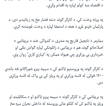
د اقتصاد ښه کولو لپاره به اقدام وکړي.
په ورته وخت کې، د کارګر ګوند دننه فشار مخ په زیاتیدو دی، د
پارلمان ځینو غړو د هغه د استعفا لپاره د وخت غوښتنه کړې.
سټارمر د نایجیل فاریج په مشرۍ د کډوالۍ ضد د بریټانیې د
اصلاحاتو ګوند هم د بریټانیې د راتلونکي لپاره ګواښ بللی او
خبرداری یې ورکړی چې هیواد ممکن په "تیارې لارې" روان وي.
د کارګر ګوند په وروستیو ټاکنو کې د سیمه ییزو شوراګانو څه باندې
۱۴۰۰ څوکۍ له لاسه ورکړې او په ویلز کې یې واک له لاسه ورکړی
دی.
په بریټانیې کې د کارګر ګوند د سیمه ییزو ټاکنو او د سکاټلینډ او
ویلز په ټاکنو کې له کلکو ماتې وروسته له داخلي بحران سره مخ