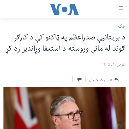
اس
نړۍ
سي
کورپاڼه
د بریـتانیې صدراعظم په ټاکنو کې د کارګر
ړ
افغانستان
ګوند له ماتې وروسته د استعفا وړاندیز رد کړ
تصالات
سیمه
صلي
امریکا
غویی ۲۱, ۱۴۰۵
تن
نړۍ
ه
شریک کول
ښځې او نجونې
اړ
ئ
ځوانان
مومي
د بیان ازادي
ارښود
روغتیا
ه
سرمقاله
اړ