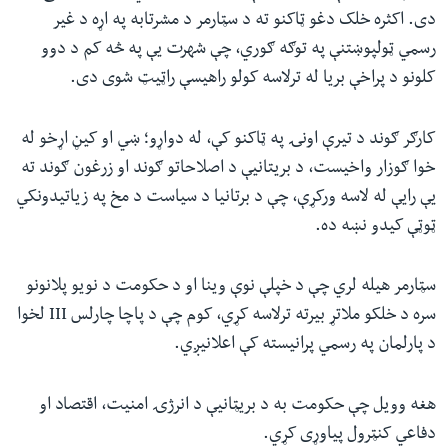
دی. اکثره خلک دغو ټاکنو ته د سټارمر د مشرتابه په اړه د غیر
رسمي ټولپوښتنې په توګه ګوري، چې شهرت یې په څه کم د دوو
کلونو د پراخې بریا له ترلاسه کولو راهیسې راټیټ شوی دی.
کارګر ګوند د تیرې اونۍ په ټاکنو کې، له دواړو؛ ښي او کیڼ اړخو له
خوا ګوزار واخیست، د بریتانیې د اصلاحاتو ګوند او زرغون ګوند ته
یې رایې له لاسه ورکړې، چې د برتانیا د سیاست د مخ په زیاتیدونکي
ټوټې کیدو نښه ده.
سټارمر هیله لري چې د خپلې نوې وینا او د حکومت د نویو پلانونو
سره د خلکو ملاتړ بیرته ترلاسه کړي، کوم چې د پاچا چارلس III لخوا
د پارلمان په رسمي پرانیسته کې اعلانیږي.
هغه وویل چې حکومت به د بریټانیې د انرژۍ امنیت، اقتصاد او
دفاعي کنټرول پیاوړی کړي.