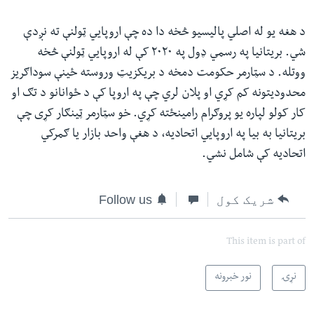
د هغه یو له اصلي پالیسیو څخه دا ده چې اروپایي ټولنې ته نږدې
شي. بریتانیا په رسمي ډول په ۲۰۲۰ کې له اروپایي ټولنې څخه
ووتله. د سټارمر حکومت دمخه د بریکزیټ وروسته ځینې سوداګریز
محدودیتونه کم کړي او پلان لري چې په اروپا کې د ځوانانو د تګ او
کار کولو لپاره یو پروګرام رامینځته کړي. خو سټارمر ټینګار کړی چې
بریتانیا به بیا په اروپايي اتحادیه، د هغې واحد بازار یا ګمرکي
اتحادیه کې شامل نشي.
شریک کول
Follow us
This item is part of
نړۍ
نور خبرونه