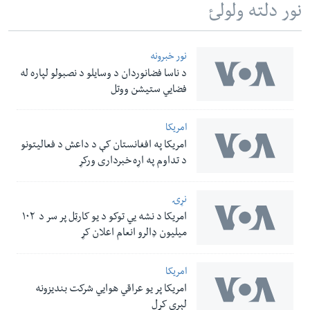
نور دلته ولولئ
نور خبرونه
د ناسا فضانوردان د وسایلو د نصبولو لپاره له
فضایي ستیشن ووتل
امریکا
امریکا په افغانستان کې د داعش د فعالیتونو
د تداوم په اړه خبرداری ورکړ
نړۍ
امریکا د نشه یي توکو د یو کارټل پر سر د ۱۰۲
میلیون ډالرو انعام اعلان کړ
امریکا
امریکا پر یو عراقي هوایي شرکت بندیزونه
لېري کړل