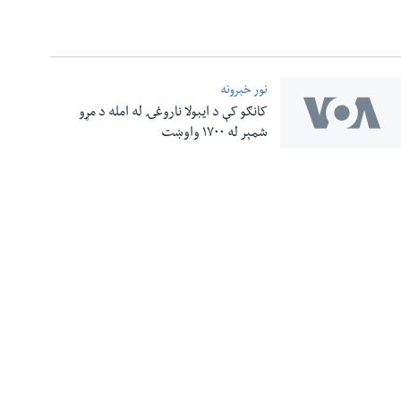
نور خبرونه
کانګو کې د ایبولا ناروغۍ له امله د مړو
شمېر له ۱۷۰۰ واوښت