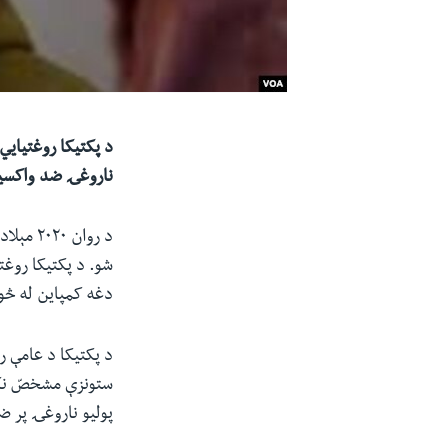
ناروغۍ ضد واکسی
شو. د پکتیکا روغت
دغه کمپاین له څو
د پکتیکا د عامې 
ستونزې مشخصّ نکړ
پولیو ناروغۍ پر 