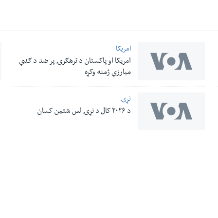
امریکا
امریکا او پاکستان د ترهګرۍ پر ضد د ګډې
مبارزې ژمنه وکړه
نړۍ
د ۲۰۲۶ کال د نړۍ لس شتمن کسان
له مونږ سره په تماس کې پاتې شئ
ری