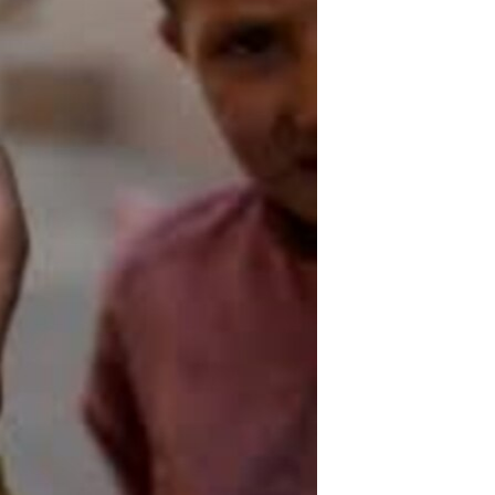
ئ
ټون
ای
ه
اړ
ئ