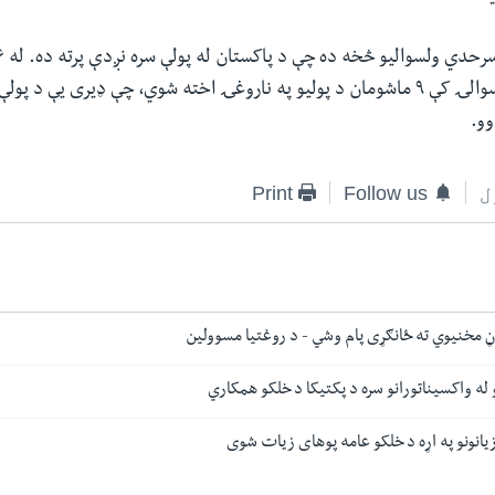
راهیسې په دې ولسوالۍ کې ۹ ماشومان د پولیو په ناروغۍ اخته شوي، چې ډیری یې د پ
وو.
ل
Follow us
Print
 مخنیوي ته ځانګړی پام وشي - د روغتیا مسوولین
 له واکسیناتورانو سره د پکتیکا د خلکو همکاري
زیانونو په اړه د خلکو عامه پوهای زیات شوی