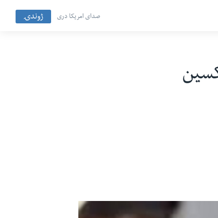
ژوندۍ
صدای امریکا دری
کسین