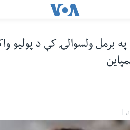
 په برمل ولسوالۍ کې د پولیو وا
مپاین
ل