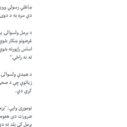
ښاغلي رسولي وویل
دې سره به د دوی 
د برمل ولسوالۍ یو
غرضونو ښکار شوي 
اساس راپورته شوي
ته نه راځي.”
د همدې ولسوالۍ ی
زیاتوي چې د صحي 
کړي دي.
نوموړی وایي: "برم
ضرورت دی هغومره 
برمل کې بلد نه دي