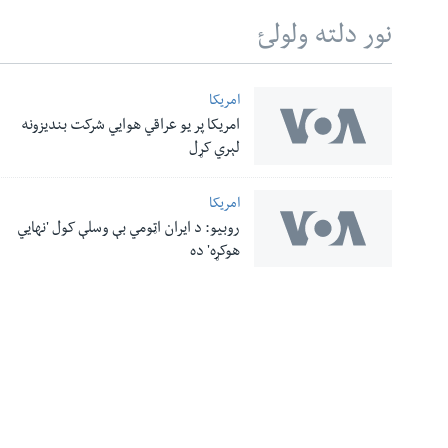
نور دلته ولولئ
امریکا
امریکا پر یو عراقي هوایي شرکت بندیزونه
له مونږ سره په تماس کې پاتې شئ
لېري کړل
امریکا
روبیو: د ایران اټومي بې وسلې کول 'نهايي
ژبې
هوکړه' ده
معلومات
نورې ژبې
اړیکې
صدای امریکا د
زموږ په اړه
ډیوه راډیو