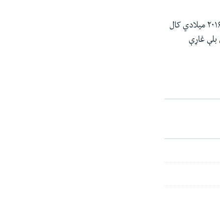
برمل د پکتیکا له سرحدي ولسوالیو څخه ده چې د پاکستان له پولې سره نږدې پرته ده. له ۲۰۱۶ میلادي کال
ولې بلې غاړې