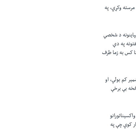
مرسته وکړي، په
مپاینونه د شخصي
تونه په دې
ا کس به زما طرف
ر کم بولي، او
څخه بې برخې
اکسیناتورانو
ر کوي چې په