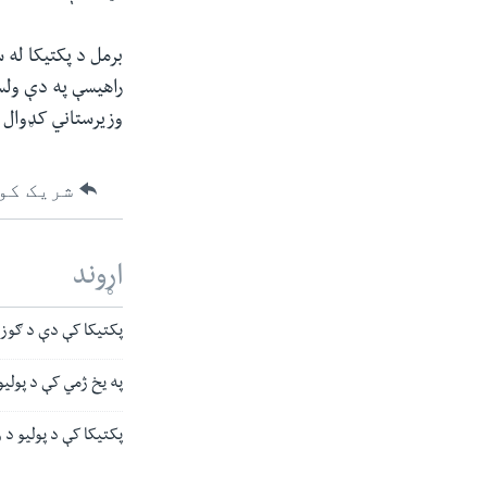
وزیرستاني کډوال 
شریک کو
اړوند
پکتیکا کې دې د ګوزڼ
په یخ ژمي کې د پولیو
پکتیکا کې د پولیو د 