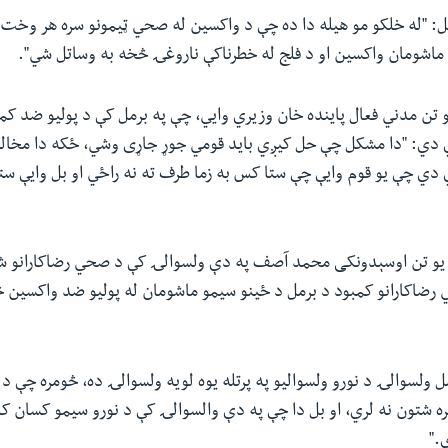
: "له خلکو مو هیله دا ده چې د واکسین له صحي ټیمونو سره هر وخت 
ماشومان واکسین او د فلج له خطرناکې ناروغۍ څخه به وساتل شي".
 تن مدني فعال پاینده خان وزیري وایي، چې په برمل کې د پولیو ضد ک
دي: "دا مشکل چې حل کیږي باید قومي جوړ جاړی وشي، ځکه دا مخالف
 دي چې یو قوم وایې چې ستا کس به زما طرف ته نه راځي او بل وایې ست
و تن اوسېدونکی محمد آصف په دې ولسوالۍ کې د صحي رضاکارانو شمی
رضاکارانو کمبود د برمل د ځینو سیمو ماشومان له پولیو ضد واکسین 
ل ولسوالۍ د نورو ولسوالیو په پرتله یوه لویه ولسوالۍ ده، څومره چې د و
شتون نه لري، او بل دا چې په دې والسوالۍ کې د نورو سیمو کسان کا
."