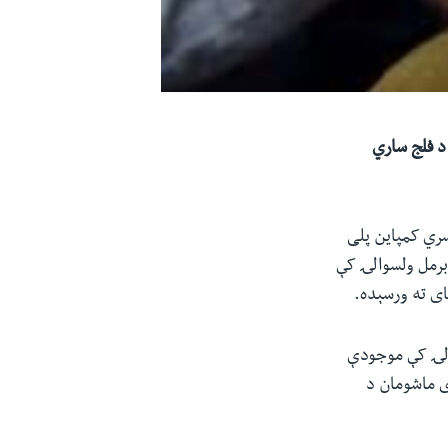
ړ ماشومانو ته د فلج ساري
واکسین سراسري کمپاین پلی
 برمل ولسوالۍ کې
ای ته ورسېده.
والۍ کې موجودې
 ماشومان د