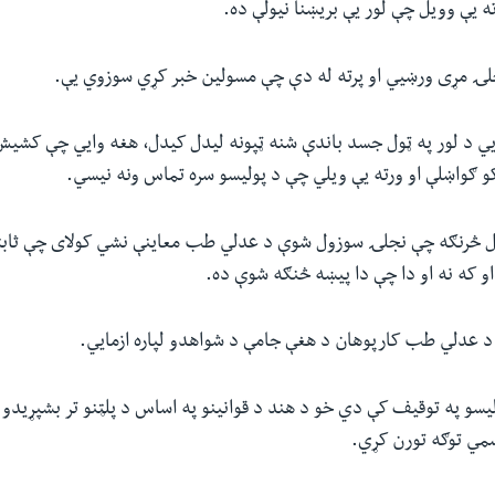
ته یې وویل چې لور یې بریښنا نیولې ده.
لۍ مړی ورښیي او پرته له دې چې مسولین خبر کړي سوزوي یې.
ي د لور په ټول جسد باندې شنه ټپونه لیدل کیدل، هغه وایي چې کشی
و ګواښلې او ورته یې ویلي چې د پولیسو سره تماس ونه نیسي.
 څرنګه چې نجلۍ سوزول شوې د عدلي طب معاینې نشي کولای چې ثابت
 که نه او دا چې دا پیښه څنګه شوې ده.
 عدلي طب کارپوهان د هغې جامې د شواهدو لپاره ازمایي.
سو په توقیف کې دي خو د هند د قوانینو په اساس د پلټنو تر بشپړیدو
مي توګه تورن کړي.