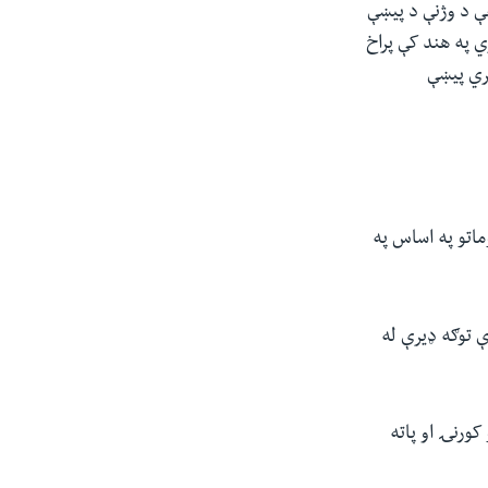
 د هغې د وژنې د پیښې
ي په هند کې پراخ
ري پیښې
ماتو په اساس په
ې توګه ډیرې له
کورنۍ او پاته