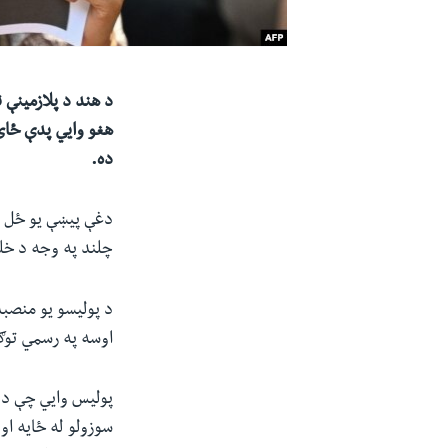
د هند د پلازمینې 
هغو وایي پدې ځای
ده.
دغې پیښې یو ځل بی
چلند په وجه د خلک
د پولیسو یو منصب
اوسه په رسمي تو
پولیس وایي چې د 