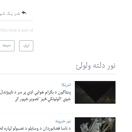
شریک کو
This item is part of
نړۍ
سیمه
نور دلته ولولئ
امریکا
پنټاګون د بګرام هوایي اډې پر سر د ناپيژندل
شوې 'الوتونکي څيز' تصویر خپور کړ
نور خبرونه
د ناسا فضانوردان د وسایلو د نصبولو لپاره له