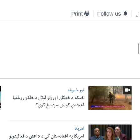
ل
Follow us
Print
نور خبرونه
څنګه د ځنګلي اورونو لوګي د خلکو روغتیا
له جدي ګواښ سره مخ کوي؟
امریکا
امریکا په افغانستان کې د داعش د فعالیتونو