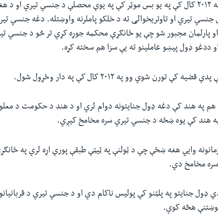
په نوي ډهلي کې په ۲۰۱۲ کال کې په یو بس موټر کې په یوې محصلې د جنسي تیري او
جنسي تیري او تاوتریخوالی ته د خلکو پاملرنه واوښتله. دغه جنسي تیر
 او پارلمان مجبور شو چې یو ځانګړې محکمه جوړه کړي تر څو د جنسي تی
ددغو ډول پیښو عاملینو ته یې سزا هم سخته کړه.
ه کې تورن شوي وو په ۲۰۱۲ کال کې په دار وځړول شول.
 هم په هند کې دغه ډول جنایتونه دوام لري او د هند د حکومت د معلو
انونه وایي هغه ښځې چې د ټولنې په ټیټې طبقې پورې اړه لري په ځانګړ
سره مخامخ دي.
ډول جنایتو په پلټنو کې پولیس ناکام دي او د جنسي تیري د قربانیانو 
وښتنې هڅه کوي.