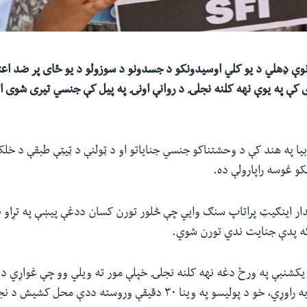
نوې ډهلي د یو کلي اوسیدونکو د جسدونو د سوزولو د یو ځای پر ضد اعت
 کې په یوې نهه کلنه نجلۍ د روانې اونۍ په پیل کې جنسي تیری شوی او
ا په هند کې د وحشتناکو جنسي جنایاتو او د ټولنې د ټیټې طبقې د خلکو
و غوسه راپارولې ده.
دار اینګیټ پراتاپ سنګ وایي چې څلور تورن کسان ددغې پیښې په تړاو 
ګه پدې جنایت ندي تورن شوي.
یکشنبې په ورځ دغه نهه کلنه نجلۍ خپلې مور ته ویلي وو چې غواړي د
سوزولو له ځایه اوبه راوړي، خو د پولیسو په وینا ۳۰ دقیقې وروسته ددې 