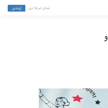
ژوندۍ
صدای امریکا دری
و