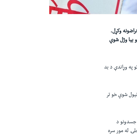
راضونه وکړل.
 بیا وژل شوې
 په وړاندې د بد
نیول شوي خو تر
 جسدونو د
محل کشیش د نجلۍ له مور سره