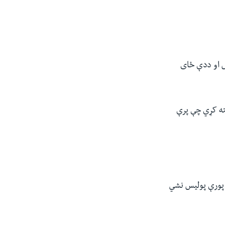
ش او ددې ځای
ه کړي چې پرې
 پورې پولیس نشي