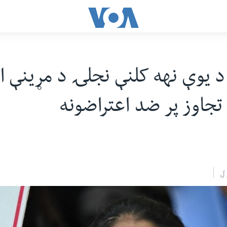
 یوې نهه کلنې نجلۍ د مړینې ا
تجاوز پر ضد اعتراضونه
ل