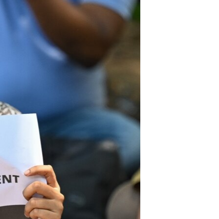
ئ
ټون
ای
ه
اړ
ئ