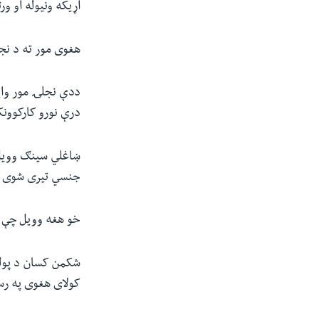
اړیکه ونیوله او ور
هغوی مور ته د نج
ددې نجلۍ مور وای
درې نورو کارکوونک
ښاغلي سینګ وویل
جنسي تیری شوی او
خو هغه وویل چې د
شکمن کسان د پولی
کولای هغوی په رس