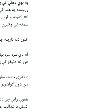
وروسته په هند کې 
اعتراضونه وپارول
سمدستي وڅیړي او 
څلور تنه نارینه چې پدې قضی
له دې سره سره بیا
هرو ۱۵ دقیقو کې په هند کې یوه ښځه د جنسي تیري سره مخامخ کیږي.
د بشري حقونو سازم
دې ډول ګواښونو 
هغوی وایي چې ددې 
کسان د عدالت غ