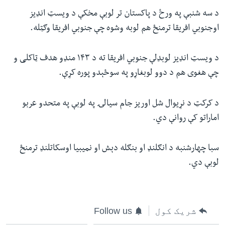
د سه شنبې په ورځ د پاکستان تر لوبې مخکې د ویسټ انډیز
اوجنوبي افریقا ترمنځ هم لوبه وشوه چې جنوبي افریقا وګټله.
د ویسټ انډیز لوبډلې جنوبي افریقا ته د ۱۴۳ منډو هدف ټاکلی و
چې هغوی هم د دوو لوبغاړو په سوځېدو پوره کړې.
د کرکټ د نړیوال شل اوریز جام سیالۍ په لوبې په متحدو عربو
اماراتو کې روانې دي.
سبا چهارشنبه د انګلنډ او بنګله دېش او نمیبیا اوسکاتلنډ ترمنځ
لوبې دي.
شریک کول
Follow us