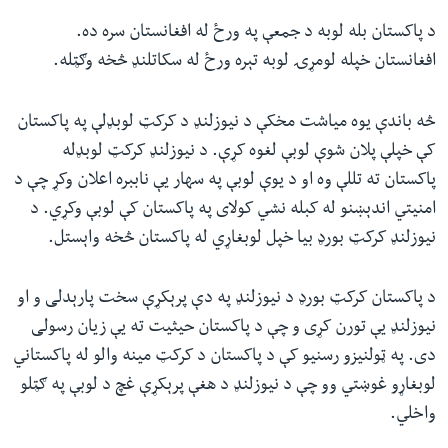
د پاکستان بله لوبه د جمعې په ورځ له افغانستان سره ده.
افغانستان خپله لومړۍ لوبه تېره ورځ له سکاتلنډ څخه وګټله.
څه باندې یوه میاشت مخکې د نیوزلنډ د کرکټ لوبډلې په پاکستان
کې خپلې پلان شوې لوبې لغوه کړې. د نیوزلنډ کرکټ لوبډله
پاکستان ته تللې وه او د یوې لوبې په سهار یې ناببره اعلان وکړ چې د
امنیتي اندېښنو له کبله نشي کولای په پاکستان کې لوبې وکړي. د
نیوزلنډ کرکټ بورډ بیا خپل لوبغاړي له پاکستان څخه واېستل.
د پاکستان کرکټ بورډ د نیوزلنډ په دې پرېکړې سخت پارېدلی و او
نیوزلنډ یې تورن کړی و چې د پاکستان حیثیت ته یې زیان رسولی
دی. په ټولنیزو رسنیو کې د پاکستان د کرکټ مینه والو له پاکستاني
لوبغاړو غوښتي وو چې د نیوزلنډ د هغې پرېکړې غچ د لوبې په ګټلو
واخلي.