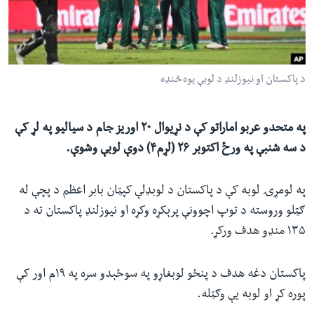
ئ
له مونږ سره په تماس کې پاتې شئ
ټون
ای
ه
د پاکستان او نیوزلنډ د لوبې یوه څنډه
ژبې
اړ
ئ
په متحدو عربو اماراتو کې د نړیوال ۲۰ اوریز جام د سیالیو په لړ کې
د سه شنبې په ورځ اکتوبر ۲۶ (لړم۴) دوې لوبې وشوې.
په لومړۍ لوبه کې د پاکستان د لوبډلې کپټان بابر اعظم د پچې له
ګټلو وروسته د توپ اچوونې پرېکړه وکړه او نیوزلنډ پاکستان ته د
۱۳۵ منډو هدف ورکړ.
پاکستان دغه هدف د پنځو لوبغاړو په سوځېدو سره په ۱۹م اور کې
پوره کړ او لوبه یې وګټله.