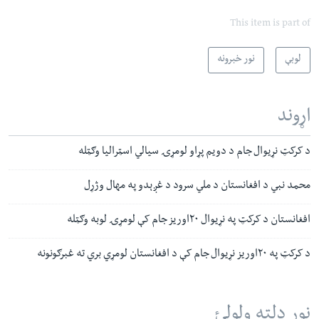
This item is part of
لوبې
نور خبرونه
اړوند
د کرکټ نړیوال جام د دویم پړاو لومړۍ سیالي اسټرالیا وګټله
محمد نبي د افغانستان د ملي سرود د غږېدو په مهال وژړل
افغانستان د کرکټ په نړیوال ۲۰اوریز جام کې لومړۍ لوبه وګټله
د کرکټ په ۲۰اوریز نړیوال جام کې د افغانستان لومړي بري ته غبرګونونه
نور دلته ولولئ