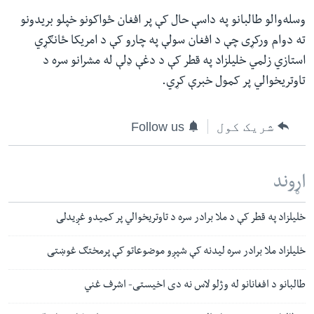
وسله‌والو طالبانو په داسې حال کې پر افغان ځواکونو خپلو بریدونو
ته دوام ورکړی چې د افغان سولې په چارو کې د امریکا ځانګړي
استازي زلمي خلیلزاد په قطر کې د دغې ډلې له مشرانو سره د
تاوتریخوالي پر کمول خبرې کړي.
شریک کول
Follow us
اړوند
خلیلزاد په قطر کې د ملا برادر سره د تاوتریخوالي پر کمیدو غږیدلی
خلیلزاد ملا برادر سره لیدنه کې شپږو موضوعاتو کې پرمختګ غوښتی
طالبانو د افغانانو له وژلو لاس نه دی اخیستی- اشرف غني