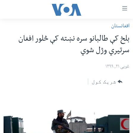
اس
افغانستان
سي
کورپاڼه
بلخ کې طالبانو سره نښته کې څلور افغان
ړ
افغانستان
سرتیري وژل شوي
تصالات
سیمه
صلي
امریکا
غویی ۲۱, ۱۳۹۹
تن
نړۍ
ه
شریک کول
ښځې او نجونې
اړ
ئ
ځوانان
مومي
د بیان ازادي
ارښود
روغتیا
ه
سرمقاله
اړ