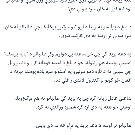
هغه زیاته کړه: "د لویې لارې څلور نفره سرتیري وژل شوي او طالبانو
اوه تنه نور له ځان سره بیولي دي".
د بلخ د پولیسو په وینا د اوو تنو سرتیرو برخلیک چې طالبانو له ځان
سره بیولي تر اوسه نه دی څرګند شوی.
په دغه برید کې چې څو ساعته یې دواوم وکړ طالبانو د "بابه یوسف"
امنیتي پوسته هم ونیوله، خو د بلخ د امنیه قوماندانۍ ویاند وویل
چې سیمې ته د تازه دمو سرتیرو په استولو سره یاده پوسته بېرته د
افغان ځواکونو تر کنټرول لاندې راغلې ده.
ښاغلي عادل زیاته کړه چې په برید کې طالبانو ته هم مرګ‌ژوبله
اوښتې خو هغه په دې اړه کره شمېره وړاندې نه کړه.
طالبانو تر اوسه د دغه برید په تړاو څه نه دي ویلي.