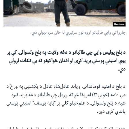
ئ
له مونږ سره په تماس کې پاتې شئ
ټون
ای
ه
چارواکي وايي طالبانو اووه نور سرتیري له ځان سره بېولي دي.
ژبې
اړ
ئ
د بلخ پولیس وايي چې طالبانو د دغه ولایت په بلخ ولسوالۍ کې پر
یوې امنیتي پوستې برید کړی او افغان ځواکونو ته یې تلفات اړولي
دي.
د بلخ د امنیه قوماندانۍ ویاند عادل‌شاه عادل د یکشنبې په ورځ د
مې ۱۰مه (غويي۲۱) امریکا غږ ته وویل چې طالبانو دغه برید تیره
شپه د بلخ ولسوالۍ د علم‌خیلو کلي پر "بابه یوسف" امنیتي پوستې
باندې کړی دی.